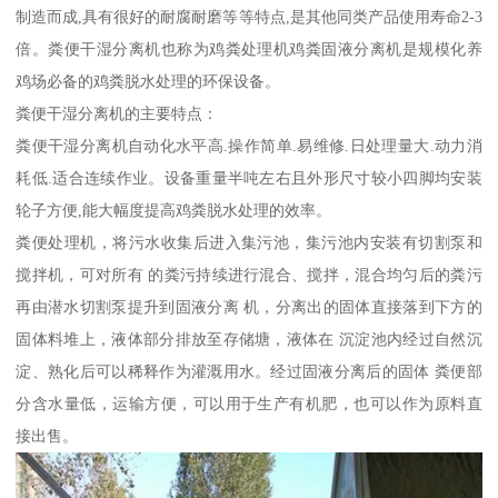
制造而成,具有很好的耐腐耐磨等等特点,是其他同类产品使用寿命2-3
倍。粪便干湿分离机也称为鸡粪处理机鸡粪固液分离机是规模化养
鸡场必备的鸡粪脱水处理的环保设备。
粪便干湿分离机的主要特点：
粪便干湿分离机自动化水平高.操作简单.易维修.日处理量大.动力消
耗低.适合连续作业。设备重量半吨左右且外形尺寸较小四脚均安装
轮子方便,能大幅度提高鸡粪脱水处理的效率。
粪便处理机，将污水收集后进入集污池，集污池内安装有切割泵和
搅拌机，可对所有 的粪污持续进行混合、搅拌，混合均匀后的粪污
再由潜水切割泵提升到固液分离 机，分离出的固体直接落到下方的
固体料堆上，液体部分排放至存储塘，液体在 沉淀池内经过自然沉
淀、熟化后可以稀释作为灌溉用水。经过固液分离后的固体 粪便部
分含水量低，运输方便，可以用于生产有机肥，也可以作为原料直
接出售。