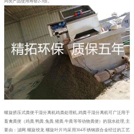
同类产品使用寿命2-3倍。
螺旋挤压式粪便干湿分离机鸡粪处理机,鸡粪干湿分离机可广泛用于
畜禽粪便（鸡粪.鸭粪.兔粪.猪粪.牛粪等等动物粪便）的脱水处理,主
要由：滤网.螺旋绞龙.螺旋叶片均采用304不锈钢跟合金经过的工艺