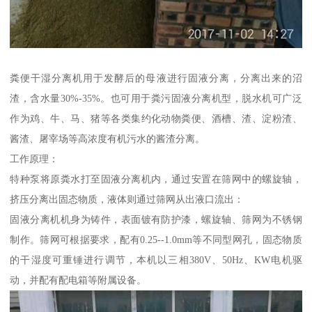
粪便干湿分离机用于发酵后的母液进行固液分离，分离出来的沼
渣，含水量30%-35%。也可用于粪污固液分离机型，脱水机可广泛
作为鸡、牛、马、猪等各类集约化动物粪便、酒槽、渣、淀粉渣、
酱渣、屠宰场等高浓度有机污水的酱渣分离。
工作原理：
特种泵将原粪水打至固液分离机内，通过安置在筛网中的螺旋轴，
挤压分离出固态物质，液体则通过筛网从出液口流出：
固液分离机机身为铸件，表面镀有防护漆，螺旋轴、筛网为不锈钢
制作。筛网可根据要求，配有0.25--1.0mm等不同型网孔，固态物质
的干湿度可重锤进行调节，本机以三相380V、50Hz、KW电机驱
动，并配有配电箱等附属设备。