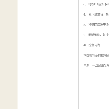
c、 将螺杆8旋松取
d、 取下螺旋轴，
e、 将筛网清洗干
f、 重新组装，并
4） 控制电路
本控制箱系的控制设
电路，一旦线路发