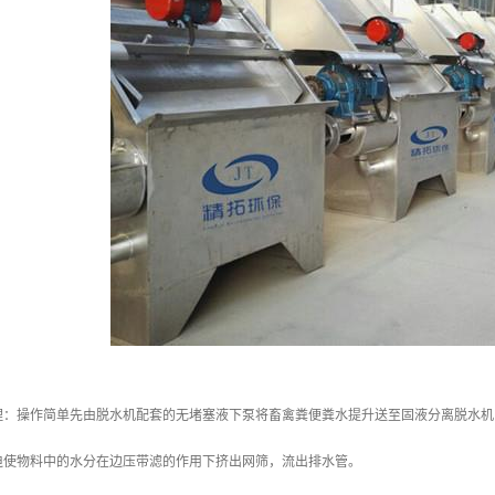
理：操作简单先由脱水机配套的无堵塞液下泵将畜禽粪便粪水提升送至固液分离脱水机
迫使物料中的水分在边压带滤的作用下挤出网筛，流出排水管。