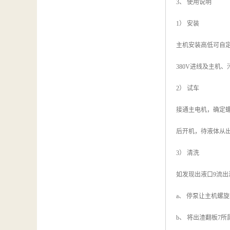
3、 使用说明
1） 安装
主机安装高低可自
380V进线及主机
2） 试车
接通主电机，确定螺
后开机，待液体从
3） 清洗
如发现出液口9流出
a、 停泵让主机螺
b、 将出渣翻板7