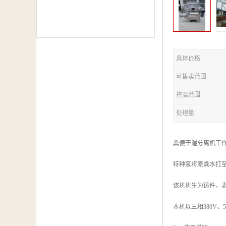
具体价格
可售卖范围
控温范围
处理量
粪便干湿分离机工
特种泵将原粪水打
该机机生为铸件，表
本机以三相380V、