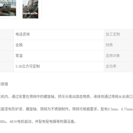
电话咨询
加工定制
全国
材质
常温
适用对象
5-30立方可定制
总功率
作原理
至机内，通过安置在筛网中的螺旋轴，挤压分离出固态物质，液体则通过筛网从出液口
面漆有防护漆、螺旋轴、筛网为不锈钢制作。筛网可根据要求，配有0.5mm、0.75m
50Hz、4KW电机驱动，并配有配电箱等附属设备。