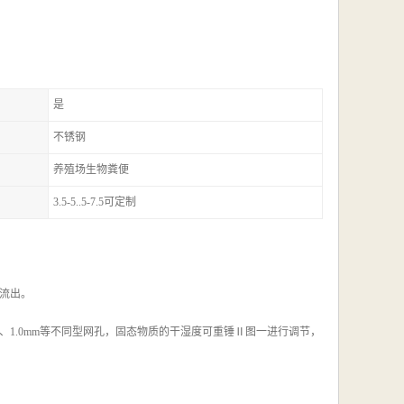
是
不锈钢
养殖场生物粪便
3.5-5..5-7.5可定制
流出。
m、1.0mm等不同型网孔，固态物质的干湿度可重锤Ⅱ图一进行调节，