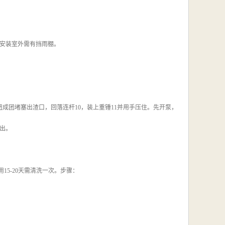
安装室外需有挡雨棚。
成团堵塞出渣口，回落连杆10，装上重锤11并用手压住。先开泵，
出。
5-20天需清洗一次。步骤：