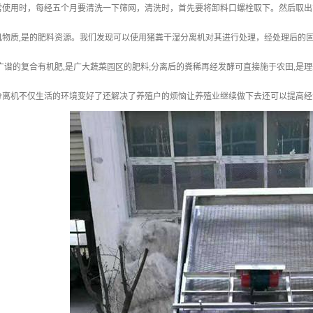
常使用时，每经五个月要清洗一下筛网，清洗时，首先要将卸料口螺栓取下。然后取出
物质,是的肥料资源。我们发现可以使用猪粪干湿分离机对其进行处理，经处理后的固态
广谱的复合有机肥,是广大蔬菜园区的肥料;分离后的粪稀再经发酵可直接施于农田,是
分离机不仅生活的环境变好了还解决了养殖户的烦恼让养殖业继续做下去还可以提高经