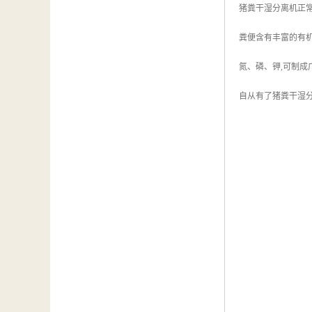
猪粪干湿分离机正
粪便含有丰富的有机
氮、磷、钾,可制成
自从有了猪粪干湿