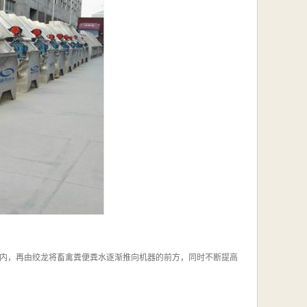
内，再由绞龙将畜禽粪便粪水逐渐推向机器的前方，同时不断提高