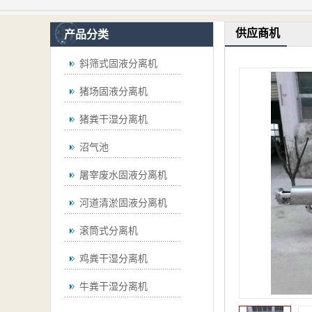
供应商机
产品分类
斜筛式固液分离机
猪场固液分离机
猪粪干湿分离机
沼气池
屠宰废水固液分离机
河道清淤固液分离机
滚筒式分离机
鸡粪干湿分离机
牛粪干湿分离机