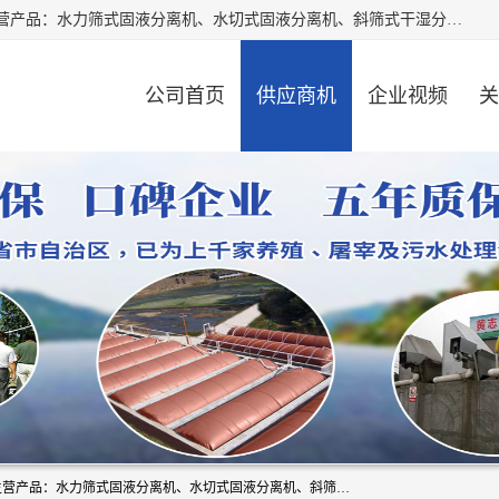
河南精拓环保设备有限公司（咨询电话：18595569755），主营产品：水力筛式固液分离机、水切式固液分离机、斜筛式干湿分离机、养猪场固液分离机、斜筛式固液分离机、屠宰场固液分离机、猪场干湿分离机等。公司从事固液分离设备及配套沼气池的研发、设计、销售与施工，并提供污水处理整体解决方案。
公司首页
供应商机
企业视频
关
河南精拓环保设备有限公司（咨询电话：18595569755），主营产品：水力筛式固液分离机、水切式固液分离机、斜筛式干湿分离机、养猪场固液分离机、斜筛式固液分离机、屠宰场固液分离机、猪场干湿分离机等。公司从事固液分离设备及配套沼气池的研发、设计、销售与施工，并提供污水处理整体解决方案。