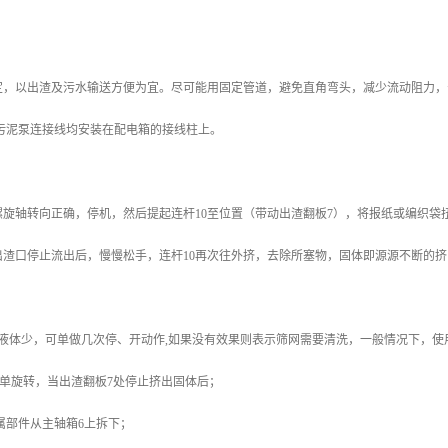
定，以出渣及污水输送方便为宜。尽可能用固定管道，避免直角弯头，减少流动阻力，
、污泥泵连接线均安装在配电箱的接线柱上。
旋轴转向正确，停机，然后提起连杆10至位置（带动出渣翻板7），将报纸或编织袋扭
出渣口停止流出后，慢慢松手，连杆10再次往外挤，去除所塞物，固体即源源不断的挤
液体少，可单做几次停、开动作,如果没有效果则表示筛网需要清洗，一般情况下，使用1
旋单旋转，当出渣翻板7处停止挤出固体后；
所属部件从主轴箱6上拆下；