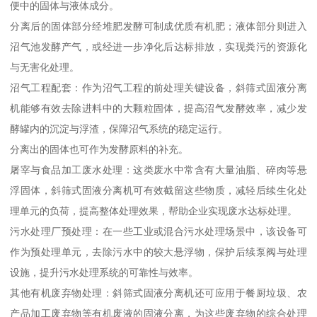
便中的固体与液体成分。
分离后的固体部分经堆肥发酵可制成优质有机肥；液体部分则进入
沼气池发酵产气，或经进一步净化后达标排放，实现粪污的资源化
与无害化处理。
沼气工程配套：作为沼气工程的前处理关键设备，斜筛式固液分离
机能够有效去除进料中的大颗粒固体，提高沼气发酵效率，减少发
酵罐内的沉淀与浮渣，保障沼气系统的稳定运行。
分离出的固体也可作为发酵原料的补充。
屠宰与食品加工废水处理：这类废水中常含有大量油脂、碎肉等悬
浮固体，斜筛式固液分离机可有效截留这些物质，减轻后续生化处
理单元的负荷，提高整体处理效果，帮助企业实现废水达标处理。
污水处理厂预处理：在一些工业或混合污水处理场景中，该设备可
作为预处理单元，去除污水中的较大悬浮物，保护后续泵阀与处理
设施，提升污水处理系统的可靠性与效率。
其他有机废弃物处理：斜筛式固液分离机还可应用于餐厨垃圾、农
产品加工废弃物等有机废液的固液分离，为这些废弃物的综合处理