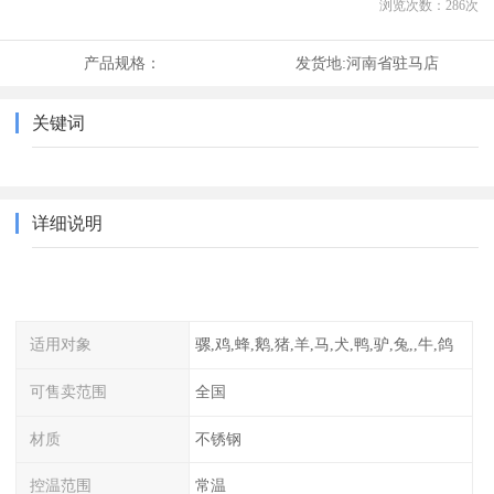
浏览次数：
286
次
产品规格：
发货地:
河南省驻马店
关键词
详细说明
适用对象
骡,鸡,蜂,鹅,猪,羊,马,犬,鸭,驴,兔,,牛,鸽
可售卖范围
全国
材质
不锈钢
控温范围
常温