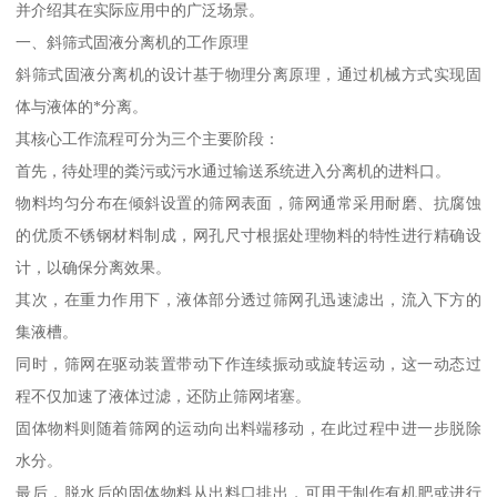
并介绍其在实际应用中的广泛场景。
一、斜筛式固液分离机的工作原理
斜筛式固液分离机的设计基于物理分离原理，通过机械方式实现固
体与液体的*分离。
其核心工作流程可分为三个主要阶段：
首先，待处理的粪污或污水通过输送系统进入分离机的进料口。
物料均匀分布在倾斜设置的筛网表面，筛网通常采用耐磨、抗腐蚀
的优质不锈钢材料制成，网孔尺寸根据处理物料的特性进行精确设
计，以确保分离效果。
其次，在重力作用下，液体部分透过筛网孔迅速滤出，流入下方的
集液槽。
同时，筛网在驱动装置带动下作连续振动或旋转运动，这一动态过
程不仅加速了液体过滤，还防止筛网堵塞。
固体物料则随着筛网的运动向出料端移动，在此过程中进一步脱除
水分。
最后，脱水后的固体物料从出料口排出，可用于制作有机肥或进行