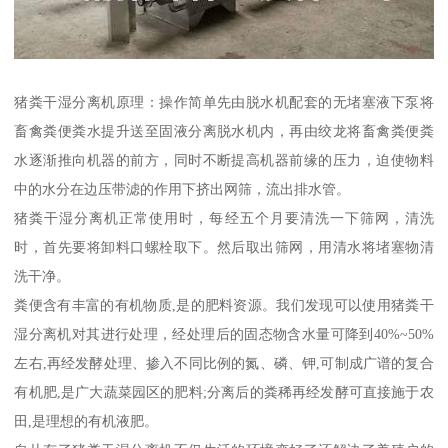
猪粪干湿分离机原理：操作简单先由脱水机配套的无堵塞液下泵将
畜禽粪便粪水提升送至固液分离脱水机内，再由绞龙将畜禽粪便粪
水逐渐推向机器的前方，同时不断提高机器前缘的压力，迫使物料
中的水分在边压带滤的作用下挤出网筛，流出排水管。
猪粪干湿分离机正常使用时，每经五个月要清洗一下筛网，清洗
时，首先要将卸料口螺栓取下。然后取出筛网，用清水将堵塞物清
洗干净。
粪便含有丰富的有机物质,是的肥料资源。我们发现可以使用猪粪干
湿分离机对其进行处理，经处理后的固态物含水量可降到40%~50%
左右,再经发酵处理、掺入不同比例的氮、磷、钾,可制成广谱的复合
有机肥,是广大蔬菜园区的肥料;分离后的粪稀再经发酵可直接施于农
田,是理想的有机液肥。