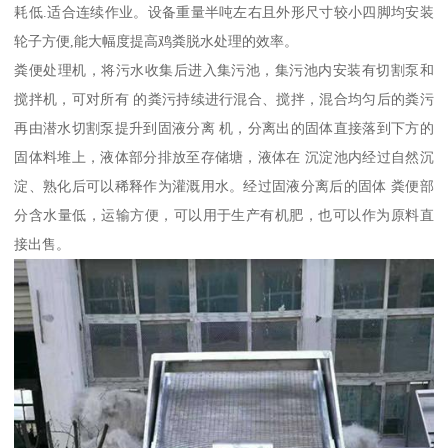
耗低.适合连续作业。设备重量半吨左右且外形尺寸较小四脚均安装
轮子方便,能大幅度提高鸡粪脱水处理的效率。
粪便处理机，将污水收集后进入集污池，集污池内安装有切割泵和
搅拌机，可对所有 的粪污持续进行混合、搅拌，混合均匀后的粪污
再由潜水切割泵提升到固液分离 机，分离出的固体直接落到下方的
固体料堆上，液体部分排放至存储塘，液体在 沉淀池内经过自然沉
淀、熟化后可以稀释作为灌溉用水。经过固液分离后的固体 粪便部
分含水量低，运输方便，可以用于生产有机肥，也可以作为原料直
接出售。