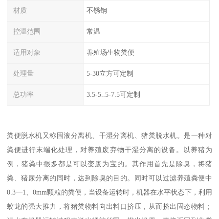
材质
不锈钢
控温范围
常温
适用对象
养殖场生物粪便
处理量
5-30立方可定制
总功率
3.5-5..5-7.5可定制
粪便脱水机又称固液分离机、干湿分离机、猪粪脱水机。是一种对
粪便进行末端化处理，对养殖废弃物干湿分离的设备。以养猪为
例，猪粪中很多都是可以变废为宝的。其作用首先是除臭，将猪
粪、猪尿分离的同时，达到除臭的目的。同时可以过滤养殖粪便中
0.3—1、0mm颗粒的粪便，当设备运转时，机器在水平状态下，利用
蛟龙的强大推力，将猪粪物料向出料口挤压，从而挤出固态物料；