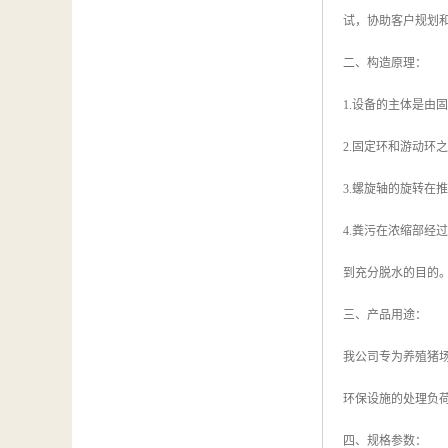
试，协助客户规划
二、构造原理：
1.设备的主体是由
2.固定环和游动环
3.螺旋轴的旋转在
4.粪污在浓缩部
到充分脱水的目的
三、产品用途：
我公司专为养殖猪
环保设施的处理负
四、规格参数：