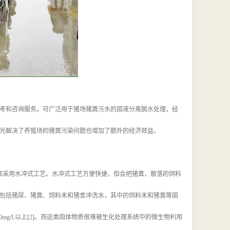
考和咨询服务。可广泛用于猪场猪粪污水的固液分离脱水处理，经
光解决了养殖场的猪粪污染问题也增加了额外的经济效益。
都采用水冲式工艺。水冲式工艺方便快捷，但会把猪粪、散落的饲料
包括猪尿、猪粪、饲料末和猪舍冲洗水，其中的饲料末和猪粪等固
00mg/L以上[2]。而这类固体物质很难被生化处理系统中的微生物利用