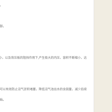
。
部。
小，以及背压板的阻挡作用下,产生极大的内压，容积不断缩小，达
可以有效防止沼气淤积堵塞，降低沼气池出水的含固量，减少后续
始。