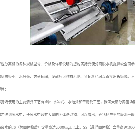
干湿分离机的各种规格型号、价格及详细说明为您购买猪粪便分离脱水机提供较全面参
粪臭味极小、水分低、方便运输，发酵后可作有机肥、鱼饲料也可以直接出售等等。不
要性：
养猪场使用的主要清粪工艺有3种：水冲式、水泡粪和干清粪工艺。我国大部分养猪场
部冲洗到废水中，使废水中含有大量的固体悬浮物。可以看出，养猪场产生的废水一般
水的TS（总固体物质）含量高达20000mg/L以上，SS（悬浮固体物）含量高达100