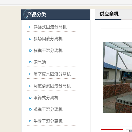
供应商机
产品分类
斜筛式固液分离机
猪场固液分离机
猪粪干湿分离机
沼气池
屠宰废水固液分离机
河道清淤固液分离机
滚筒式分离机
鸡粪干湿分离机
牛粪干湿分离机