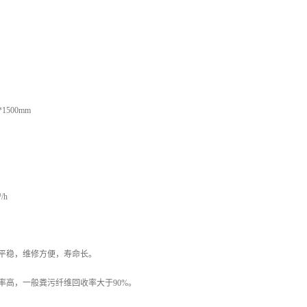
1500mm
/h
转平稳，维修方便，寿命长。
率高，一般粪污纤维回收率大于90%。