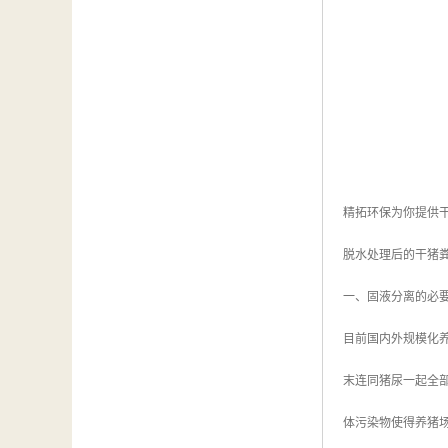
精拓环保为你提供
脱水处理后的干猪
一、固液分离的必
目前国内外规模化
末连同猪尿一起全
体污染物使得养猪场废