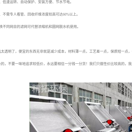
低、低速运转、自动保护、安装方便、节水节电。
、不需专人看管、回收纤维浓度较高可达60%以上。
过换不同网目的滤网可代替浓缩机和圆网脱水机使用。
机太透明了，便宜的东西无非就是减少成本，材料薄一点，工艺差一点，保质短一点，
价的，不要一味地追求较低价，永远要相信一分钱一分货！我们只做性价比较高的，我