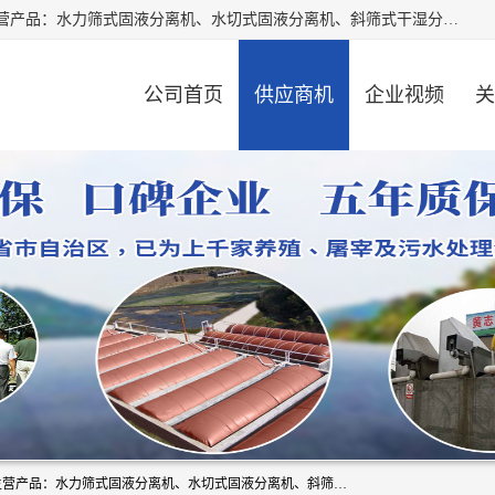
河南精拓环保设备有限公司（咨询电话：18595569755），主营产品：水力筛式固液分离机、水切式固液分离机、斜筛式干湿分离机、养猪场固液分离机、斜筛式固液分离机、屠宰场固液分离机、猪场干湿分离机等。公司从事固液分离设备及配套沼气池的研发、设计、销售与施工，并提供污水处理整体解决方案。
公司首页
供应商机
企业视频
关
河南精拓环保设备有限公司（咨询电话：18595569755），主营产品：水力筛式固液分离机、水切式固液分离机、斜筛式干湿分离机、养猪场固液分离机、斜筛式固液分离机、屠宰场固液分离机、猪场干湿分离机等。公司从事固液分离设备及配套沼气池的研发、设计、销售与施工，并提供污水处理整体解决方案。