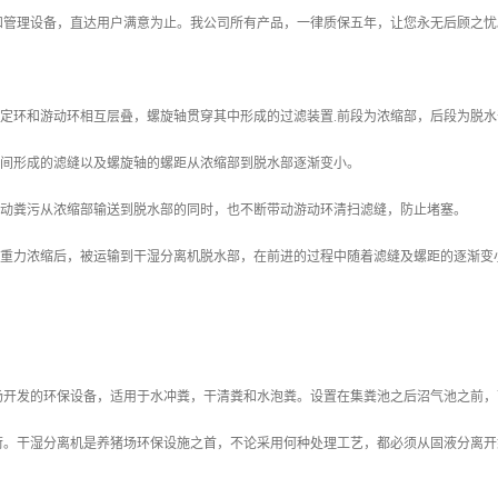
和管理设备，直达用户满意为止。我公司所有产品，一律质保五年，让您永无后顾之忧
固定环和游动环相互层叠，螺旋轴贯穿其中形成的过滤装置.前段为浓缩部，后段为脱水
之间形成的滤缝以及螺旋轴的螺距从浓缩部到脱水部逐渐变小。
推动粪污从浓缩部输送到脱水部的同时，也不断带动游动环清扫滤缝，防止堵塞。
经过重力浓缩后，被运输到干湿分离机脱水部，在前进的过程中随着滤缝及螺距的逐渐变
。
场开发的环保设备，适用于水冲粪，干清粪和水泡粪。设置在集粪池之后沼气池之前，
荷。干湿分离机是养猪场环保设施之首，不论采用何种处理工艺，都必须从固液分离开