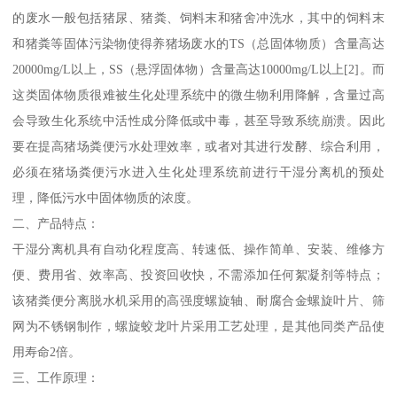
的废水一般包括猪尿、猪粪、饲料末和猪舍冲洗水，其中的饲料末
和猪粪等固体污染物使得养猪场废水的TS（总固体物质）含量高达
20000mg/L以上，SS（悬浮固体物）含量高达10000mg/L以上[2]。而
这类固体物质很难被生化处理系统中的微生物利用降解，含量过高
会导致生化系统中活性成分降低或中毒，甚至导致系统崩溃。因此
要在提高猪场粪便污水处理效率，或者对其进行发酵、综合利用，
必须在猪场粪便污水进入生化处理系统前进行干湿分离机的预处
理，降低污水中固体物质的浓度。
二、产品特点：
干湿分离机具有自动化程度高、转速低、操作简单、安装、维修方
便、费用省、效率高、投资回收快，不需添加任何絮凝剂等特点；
该猪粪便分离脱水机采用的高强度螺旋轴、耐腐合金螺旋叶片、筛
网为不锈钢制作，螺旋蛟龙叶片采用工艺处理，是其他同类产品使
用寿命2倍。
三、工作原理：