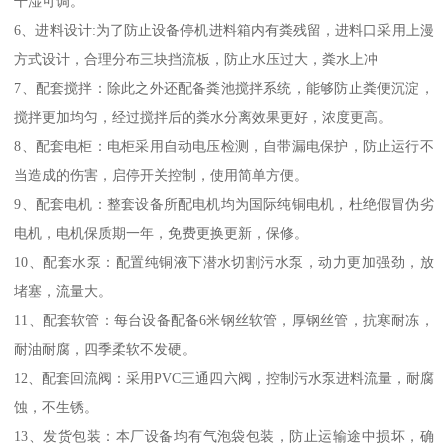
干湿可调。
6、进料设计:为了防止设备停机进料箱内有粪残留，进料口采用上漫
方式设计，合理分布三块挡流板，防止水压过大，粪水上冲
7、配套搅拌：除此之外还配备粪池搅拌系统，能够防止粪便沉淀，
搅拌更加均匀，经过搅拌后的粪水分离效果更好，浓度更高。
8、配套电柜：电柜采用自动电压检测，自带漏电保护，防止运行不
当造成的伤害，启停开关控制，使用简单方便。
9、配套电机：整套设备所配电机均为国际纯铜电机，杜绝假冒伪劣
电机，电机保质期一年，免费更换更新，保修。
10、配套水泵：配置纯铜液下潜水切割污水泵，动力更加强劲，放
堵塞，流量大。
11、配套软管：每台设备配备6米钢丝软管，厚钢丝管，抗寒耐冻，
耐油耐腐，四季柔软不发硬。
12、配套回流阀：采用PVC三通四六阀，控制污水泵进料流量，耐腐
蚀，不生锈。
13、发货包装：本厂设备均有气泡袋包装，防止运输途中损坏，确