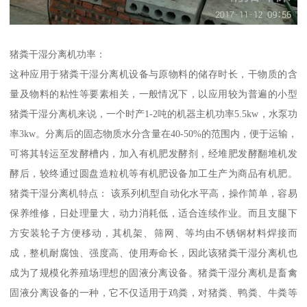
猪粪干湿分离机功率：
这种应用于猪粪干湿分离机设备与原物料的储存时长，干物质的含
量及物料的粘性等要素相关，一般情况下，以应用较为普遍的小型
猪粪干湿分离机来说，一个时产1-2吨的机器主机功率5.5kw，水泵功
率3kw。分离后的固态物质水分含量在40-50%的范围内，便于运输，
可将其转运至发酵槽内，加入有机肥发酵剂，经堆肥发酵翻堆机发
酵后，较终通过圆盘造粒机等有机肥设备加工生产为商品有机肥。
猪粪干湿分离机特点： 该系列机型自动化水平高，操作简单，容易
保养维修，日处理量大，动力消耗低，适合连续作业。而且支腿下
方安装轮子方便移动，其机架、筛网、等均由不锈钢材料焊接而
成，整机耐腐蚀、强度高、使用寿命长，因此该猪粪干湿分离机也
成为了规模化养殖场理想的固液分离设备。猪粪干湿分离机是畜禽
固液分离设备的一种，它不仅适用于鸡粪，对猪粪、鸭粪、牛粪等