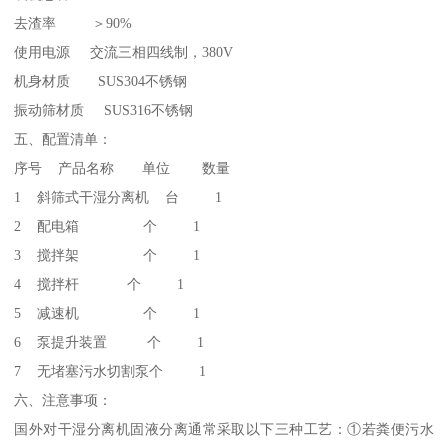
去渣率 ＞90%
使用电源 交流三相四线制，380V
机身材质 SUS304不锈钢
振动筛材质 SUS316不锈钢
五、配置清单：
序号 产品名称 单位 数量
1 斜筛式干湿分离机 台 1
2 配电箱 个 1
3 搅拌架 个 1
4 搅拌杆 个 1
5 减速机 个 1
6 泵提升装置 个 1
7 无堵塞污水切割泵个 1
六、注意事项：
国外对干湿分离机固液分离通常采取以下三种工艺：①若粪便污水