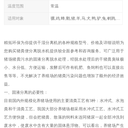
温度范围
常温
适用对象
骡,鸡,蜂,鹅,猪,羊,马,犬,鸭,驴,兔,鹌鹑,牛,鸽
精拓环保为你提供干湿分离机的各种规格型号、价格及详细说明为
您购买猪粪便分离脱水机提供较全面参考和咨询服务。可广泛用于
猪场猪粪污水的固液分离脱水处理，经脱水处理后的干猪粪臭味极
小、水分低、方便运输，发酵后可作有机肥、鱼饲料也可以直接出
售等等。不光解决了养殖场的猪粪污染问题也增加了额外的经济效
益。
一、固液分离的必要性：
目前国内外规模化养猪场使用的主要清粪工艺有3种：水冲式、水泡
粪和干清粪工艺。我国大部分养猪场都采用水冲式工艺。水冲式工
艺方便快捷，但会把猪粪、散落的饲料末连同猪尿一起全部冲洗到
废水中，使废水中含有大量的固体悬浮物。可以看出，养猪场产生