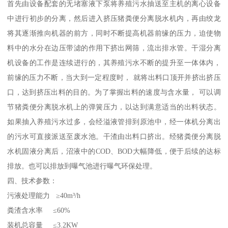
首先由设备配套的无堵塞液下泵将养殖污水抽送至主机的离心设备
中进行初步的分离，然后进入挤压猪粪便分离脱水机内，再由绞龙
将其逐渐推向机器的前方，同时不断提高机器前缘的压力，迫使物
料中的水分在边压带滤的作用下挤出网筛，流出排水管。干湿分离
机设备的工作是连续进行的，其养殖污水不断的提升至一体体内，
前缘的压力不断，当大到一定程度时， 就将出料口顶开并挤出挤压
口，达到挤压出料的目的。为了掌握出料的速度与含水量， 可以调
节猪粪便分离脱水机上的弹簧压力，以达到满意适当的出料状态。
如果抽入养殖污水过多，会经溢液管排到原池中，经一体机分离出
的污水可直接派送至废水池。干渣由出料口挤出。经猪粪便分离脱
水机固液分离后，沼液中的COD、BOD大幅降低，便于后续的达标
排放。也可以排放到曝气池进行曝气环保处理。
四、技术参数：
污液处理能力 ≥40m³/h
粪渣含水率 ≤60%
装机总容量 ≤3.2KW