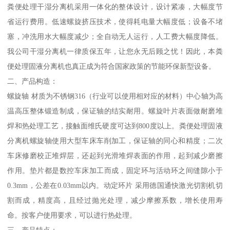
粪便处理干湿分离机采用一体化的整体设计，设计紧凑，大幅度节
省运行费用。低速螺旋挤压技术，使得耗电量大幅度低；设备不堵
塞，冲洗用水大幅度减少；全自动无人运行，人工费大幅度降低。
我公司干湿分离机一律质保五年，让您永无后顾之忧！因此，本粪
便处理固液分离机也真正成为符合国家政策的节能环保新型设备。
二、产品构造：
螺旋轴 材质为不锈钢316（行业可以使用相对应的材料）中心轴为高
温高压整体锻造制成，保证轴的结实耐用。螺旋叶片表面做耐磨堆
焊和热处理工艺，接触面维氏硬度可达到800度以上。粪便处理固液
分离机螺旋轴使用大型车床车削加工，保证轴的同心和精度；二次
车床修磨校正堆焊层，还起到光滑堆焊表面的作用，起到减少磨擦
作用。垫片都是数控车床加工而成，固定环与活动环之间缝隙小于
0.3mm，公差在0.03mm以内。动定环片 采用德国通快激光切割机切
割而成，精度高，且经过抛光处理，减少摩擦系数，增长使用寿
命。按客户使用要求，可以进行热处理。
三、产品特点：