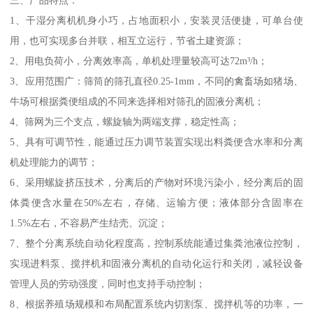
1、干湿分离机机身小巧，占地面积小，安装灵活便捷，可单台使
用，也可实现多台并联，相互立运行，节省土建资源；
2、用电负荷小，分离效率高，单机处理量较高可达72m³/h；
3、应用范围广：筛筒的筛孔直径0.25-1mm，不同的禽畜场如猪场、
牛场可根据粪便组成的不同来选择相对筛孔的固液分离机；
4、筛网为三个支点，螺旋轴为两端支撑，稳定性高；
5、具有可调节性，能通过压力调节装置实现出料粪便含水率和分离
机处理能力的调节；
6、采用螺旋挤压技术，分离后的产物对环境污染小，经分离后的固
体粪便含水量在50%左右，存储、运输方便；液体部分含固率在
1.5%左右，不容易产生结壳、沉淀；
7、整个分离系统自动化程度高，控制系统能通过集粪池液位控制，
实现进料泵、搅拌机和固液分离机的自动化运行和关闭，减轻设备
管理人员的劳动强度，同时也支持手动控制；
8、根据养殖场规模和布局配置系统内切割泵、搅拌机等的功率，一