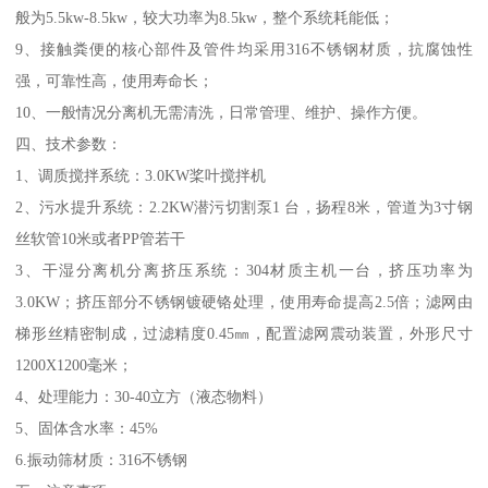
般为5.5kw-8.5kw，较大功率为8.5kw，整个系统耗能低；
9、接触粪便的核心部件及管件均采用316不锈钢材质，抗腐蚀性
强，可靠性高，使用寿命长；
10、一般情况分离机无需清洗，日常管理、维护、操作方便。
四、技术参数：
1、调质搅拌系统：3.0KW桨叶搅拌机
2、污水提升系统：2.2KW潜污切割泵1 台，扬程8米，管道为3寸钢
丝软管10米或者PP管若干
3、干湿分离机分离挤压系统：304材质主机一台，挤压功率为
3.0KW；挤压部分不锈钢镀硬铬处理，使用寿命提高2.5倍；滤网由
梯形丝精密制成，过滤精度0.45㎜，配置滤网震动装置，外形尺寸
1200X1200毫米；
4、处理能力：30-40立方（液态物料）
5、固体含水率：45%
6.振动筛材质：316不锈钢