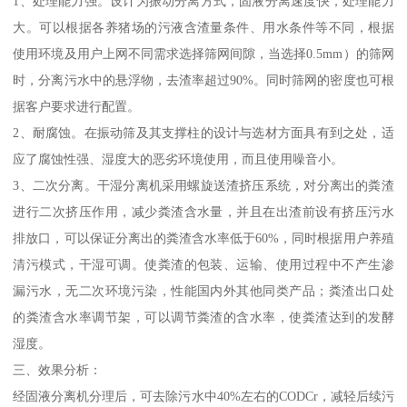
1、处理能力强。设计为振动分离方式，固液分离速度快，处理能力
大。可以根据各养猪场的污液含渣量条件、用水条件等不同，根据
使用环境及用户上网不同需求选择筛网间隙，当选择0.5mm）的筛网
时，分离污水中的悬浮物，去渣率超过90%。同时筛网的密度也可根
据客户要求进行配置。
2、耐腐蚀。在振动筛及其支撑柱的设计与选材方面具有到之处，适
应了腐蚀性强、湿度大的恶劣环境使用，而且使用噪音小。
3、二次分离。干湿分离机采用螺旋送渣挤压系统，对分离出的粪渣
进行二次挤压作用，减少粪渣含水量，并且在出渣前设有挤压污水
排放口，可以保证分离出的粪渣含水率低于60%，同时根据用户养殖
清污模式，干湿可调。使粪渣的包装、运输、使用过程中不产生渗
漏污水，无二次环境污染，性能国内外其他同类产品；粪渣出口处
的粪渣含水率调节架，可以调节粪渣的含水率，使粪渣达到的发酵
湿度。
三、效果分析：
经固液分离机分理后，可去除污水中40%左右的CODCr，减轻后续污