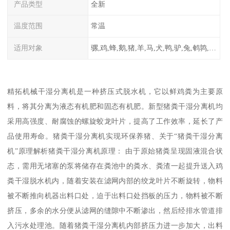
产品类型
全新
温度范围
常温
适用对象
骡,鸡,蜂,鹅,猪,羊,马,犬,鸭,驴,兔,鹌鹑,牛,鸽
精拓机械干湿分离机是一种挤压式脱水机，它以鲜鸡粪为主要原
料，将其分离为液态有机肥和固态有机肥。新型猪粪干湿分离机均
采用高强度、耐腐蚀的螺旋蛟龙叶片，提高了工作效率，延长了产
品使用寿命。猪粪干湿分离机实现环保养猪、关于“猪粪干湿分离
机”原理解析猪粪干湿分离机原理： 由于原始猪粪呈现固液混合状
态，需用无堵塞的泵将储存在粪池中的粪水、粪渣一起提升送入鸡
粪干湿脱水机内，随着安装在滤网内部的绞龙叶片不断旋转，物料
被不断推向机器出料口处，迫于出料口处挡板的压力，物料被不断
挤压，多余的水分便从滤网的缝隙中不断渗出，然后经排水管道排
入污水处理池。随着猪粪干湿分离机内部挤压力进一步加大，出料