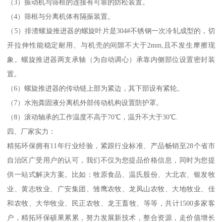
（3）振动机与筛框的连接有可靠的防松装置。
（4）筛框与分离机体有隔振装置。
（5）排渣螺旋推进器的螺旋叶片是304#不锈钢一次冷轧成型的，切
开拉伸性能稳定耐用、与机壳的间隙不大于2mm,且不发生摩擦现
象。螺旋推进器两支承轴（为自动调心）承靠内侧部位设置密封装
置。
（6）螺旋推进器的传动链上部为紧边，其下部设有紧轮。
（7）水泡粪固液分离机外部传动机构设置防护罩。
（8）滚动轴承的工作温度不高于70℃，温升不大于30℃.
四、厂家实力：
精拓环保拥有11年行业经验，紧跟行业标准、产品畅销至28个省市
自治区广受用户的认可，我们不仅为您提品价格信息，同时为您提
供一站式解决方案。比如：牧原食品、温氏股份、大北农、银发牧
业、黄志牧业、广安集团、雏鹰农牧、龙凤山农牧、大地牧业、佳
和农牧、大华牧业、民正农牧、龙王畜牧、等等，共计1500多家客
户，精拓环保硕果累累，努力发展新技术，整合资源，走价值增长