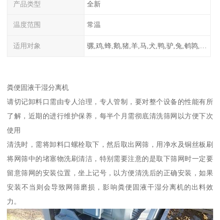
产品类型
全新
温度范围
常温
适用对象
骡,鸡,蜂,鹅,猪,羊,马,犬,鸭,驴,兔,鹌鹑,牛,鸽
粪便固液干湿分离机
请切记卸料口需由专人治理，专人管制，要对整个设备的性能有所
了解，近期的进行维护保养，每半个月需彻底清洗筛网以方便下次
使用
清洗时，需将卸料口螺栓取下，然后取出网筛，用净水及铜丝板刷
将网筛中的堵塞物洗刷清洁，特别需要注意的是取下筛网时一定要
留意筛网的安装位置，坐上记号，以方便清洗后的正确安装，如果
安装不当则会导致网筛磨损，影响粪便固液干湿分离机的出料效
力。