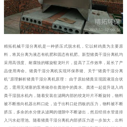
精拓机械干湿分离机是一种挤压式脱水机，它以鲜鸡粪为主要原
料，将其分离为液态有机肥和固态有机肥。新型猪粪干湿分离机均
采用高强度、耐腐蚀的螺旋蛟龙叶片，提高了工作效率，延长了产
品使用寿命。猪粪干湿分离机实现环保养猪、关于“猪粪干湿分离
机”原理解析猪粪干湿分离机原理： 由于原始猪粪呈现固液混合状
态，需用无堵塞的泵将储存在粪池中的粪水、粪渣一起提升送入鸡
粪干湿脱水机内，随着安装在滤网内部的绞龙叶片不断旋转，物料
被不断推向机器出料口处，迫于出料口处挡板的压力，物料被不断
挤压，多余的水分便从滤网的缝隙中不断渗出，然后经排水管道排
入污水处理池。随着猪粪干湿分离机内部挤压力进一步加大，出料