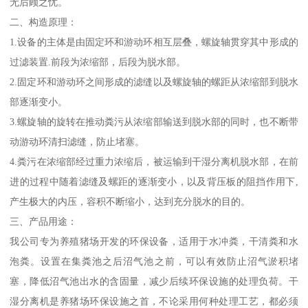
无后顾之忧。
二、构造原理：
1.设备的主体是由固定环和游动环相互层叠，螺旋轴贯穿其中形成的
过滤装置.前段为浓缩部，后段为脱水部。
2.固定环和游动环之间形成的滤缝以及螺旋轴的螺距从浓缩部到脱水
部逐渐变小。
3.螺旋轴的旋转在推动粪污从浓缩部输送到脱水部的同时，也不断带
动游动环清扫滤缝，防止堵塞。
4.粪污在浓缩部经过重力浓缩后，被运输到干湿分离机脱水部，在前
进的过程中随着滤缝及螺距的逐渐变小，以及背压板的阻挡作用下,
产生极大的内压，容积不断缩小，达到充分脱水的目的。
三、产品用途：
我公司专为养殖猪场开发的环保设备，适用于水冲粪，干清粪和水
泡粪。设置在集粪池之后沼气池之前，可以有效防止沼气淤积堵
塞，降低沼气池出水的含固量，减少后续环保设施的处理负荷。干
湿分离机是养猪场环保设施之首，不论采用何种处理工艺，都必须