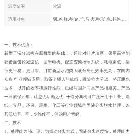
温度范围
常温
适用对象
骡,鸡,蜂,鹅,猪,羊,马,犬,鸭,驴,兔,鹌鹑,牛,鸽
一、技术优势：
新型干湿分离机在原机型的基础上，通过对叶片加厚，采用高性能
硬齿面齿轮减速机，国际电机、配置变频控制系统，耗电更低，运
行更平稳，更可靠。目前新型水泡粪固液分离机效率更高，在国内
众多 行业领域应用，取得了骄人的成绩，螺旋推力分离、挤压脱水
技术，以其的效率和运行性能，已经与国外同类产品相媲美。产品
一律质保五年，让您无后顾之忧! 干湿分离机可广泛应用于工业、造
纸、食品、环保、屠宰、化工等行业领域的固液分离脱水处理，以
其低功率、率，少维修率，深的用户青睐。
二、技术：
1、处理能力强。设计为振动分离方式，固液分离速度快，处理能力