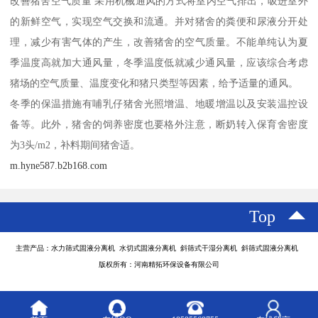
改善猪舍空气质量 采用机械通风的方式将室内空气排出，吸进室外
的新鲜空气，实现空气交换和流通。并对猪舍的粪便和尿液分开处
理，减少有害气体的产生，改善猪舍的空气质量。不能单纯认为夏
季温度高就加大通风量，冬季温度低就减少通风量，应该综合考虑
猪场的空气质量、温度变化和猪只类型等因素，给予适量的通风。
冬季的保温措施有哺乳仔猪舍光照增温、地暖增温以及安装温控设
备等。此外，猪舍的饲养密度也要格外注意，断奶转入保育舍密度
为3头/m2，补料期间猪舍适。
m.hyne587.b2b168.com
Top
主营产品：水力筛式固液分离机 水切式固液分离机 斜筛式干湿分离机 斜筛式固液分离机
版权所有：河南精拓环保设备有限公司