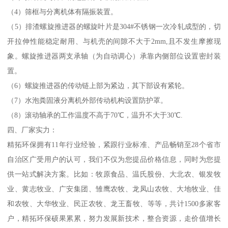
（4）筛框与分离机体有隔振装置。
（5）排渣螺旋推进器的螺旋叶片是304#不锈钢一次冷轧成型的，切
开拉伸性能稳定耐用、与机壳的间隙不大于2mm,且不发生摩擦现
象。螺旋推进器两支承轴（为自动调心）承靠内侧部位设置密封装
置。
（6）螺旋推进器的传动链上部为紧边，其下部设有紧轮。
（7）水泡粪固液分离机外部传动机构设置防护罩。
（8）滚动轴承的工作温度不高于70℃，温升不大于30℃.
四、厂家实力：
精拓环保拥有11年行业经验，紧跟行业标准、产品畅销至28个省市
自治区广受用户的认可，我们不仅为您提品价格信息，同时为您提
供一站式解决方案。比如：牧原食品、温氏股份、大北农、银发牧
业、黄志牧业、广安集团、雏鹰农牧、龙凤山农牧、大地牧业、佳
和农牧、大华牧业、民正农牧、龙王畜牧、等等，共计1500多家客
户，精拓环保硕果累累，努力发展新技术，整合资源，走价值增长