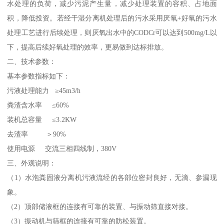
水处理的负荷，减少污泥产生量，减少处理装置的容积、占地面
积，降低投资。若经干湿分离机处理后的污水采用厌氧+好氧的污水
处理工艺进行后续处理，则厌氧出水中的CODCr可以达到500mg/L以
下，提高后续好氧处理的效率，更易做到达标排放。
二、技术参数：
基本参数指标如下：
污液处理能力 ≥45m3/h
粪渣含水率 ≤60%
装机总容量 ≤3.2KW
去渣率 ＞90%
使用电源 交流三相四线制，380V
三、外观说明：
（1）水泡粪固液分离机污液流经的各部位密封良好，无滴、参漏现
象。
（2）顶部储液框的连接有可靠的装置、与振动筛直接对接。
（3）振动机与筛框的连接有可靠的防松装置。