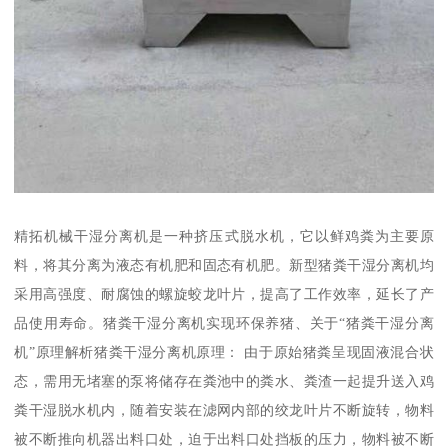
精拓机械干湿分离机是一种挤压式脱水机，它以鲜鸡粪为主要原
料，将其分离为液态有机肥和固态有机肥。新型猪粪干湿分离机均
采用高强度、耐腐蚀的螺旋蛟龙叶片，提高了工作效率，延长了产
品使用寿命。猪粪干湿分离机实现环保养猪、关于“猪粪干湿分离
机”原理解析猪粪干湿分离机原理： 由于原始猪粪呈现固液混合状
态，需用无堵塞的泵将储存在粪池中的粪水、粪渣一起提升送入鸡
粪干湿脱水机内，随着安装在滤网内部的绞龙叶片不断旋转，物料
被不断推向机器出料口处，迫于出料口处挡板的压力，物料被不断