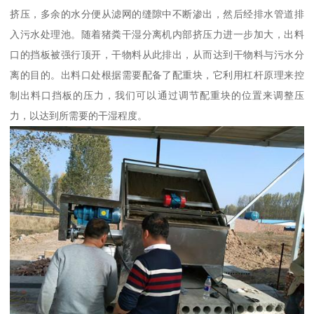
挤压，多余的水分便从滤网的缝隙中不断渗出，然后经排水管道排
入污水处理池。随着猪粪干湿分离机内部挤压力进一步加大，出料
口的挡板被强行顶开，干物料从此排出，从而达到干物料与污水分
离的目的。出料口处根据需要配备了配重块，它利用杠杆原理来控
制出料口挡板的压力，我们可以通过调节配重块的位置来调整压
力，以达到所需要的干湿程度。