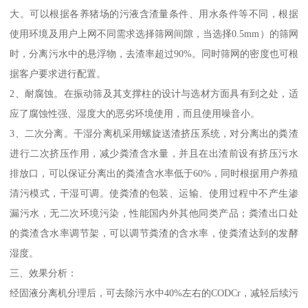
大。可以根据各养猪场的污液含渣量条件、用水条件等不同，根据
使用环境及用户上网不同需求选择筛网间隙，当选择0.5mm）的筛网
时，分离污水中的悬浮物，去渣率超过90%。同时筛网的密度也可根
据客户要求进行配置。
2、耐腐蚀。在振动筛及其支撑柱的设计与选材方面具有到之处，适
应了腐蚀性强、湿度大的恶劣环境使用，而且使用噪音小。
3、二次分离。干湿分离机采用螺旋送渣挤压系统，对分离出的粪渣
进行二次挤压作用，减少粪渣含水量，并且在出渣前设有挤压污水
排放口，可以保证分离出的粪渣含水率低于60%，同时根据用户养殖
清污模式，干湿可调。使粪渣的包装、运输、使用过程中不产生渗
漏污水，无二次环境污染，性能国内外其他同类产品；粪渣出口处
的粪渣含水率调节架，可以调节粪渣的含水率，使粪渣达到的发酵
湿度。
三、效果分析：
经固液分离机分理后，可去除污水中40%左右的CODCr，减轻后续污