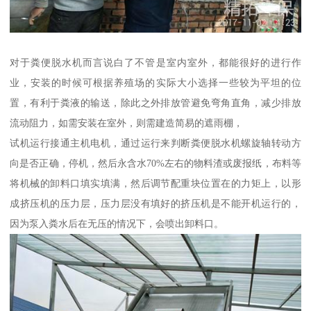
对于粪便脱水机而言说白了不管是室内室外，都能很好的进行作
业，安装的时候可根据养殖场的实际大小选择一些较为平坦的位
置，有利于粪液的输送，除此之外排放管避免弯角直角，减少排放
流动阻力，如需安装在室外，则需建造简易的遮雨棚，
试机运行接通主机电机，通过运行来判断粪便脱水机螺旋轴转动方
向是否正确，停机，然后永含水70%左右的物料渣或废报纸，布料等
将机械的卸料口填实填满，然后调节配重块位置在的力矩上，以形
成挤压机的压力层，压力层没有填好的挤压机是不能开机运行的，
因为泵入粪水后在无压的情况下，会喷出卸料口。