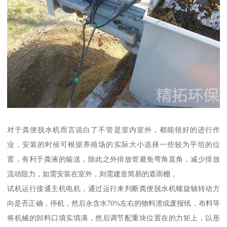
对于粪便脱水机而言说白了不管是室内室外，都能很好的进行作
业，安装的时候可根据养殖场的实际大小选择一些较为平坦的位
置，有利于粪液的输送，除此之外排放管避免弯角直角，减少排放
流动阻力，如需安装在室外，则需建造简易的遮雨棚，
试机运行接通主机电机，通过运行来判断粪便脱水机螺旋轴转动方
向是否正确，停机，然后永含水70%左右的物料渣或废报纸，布料等
将机械的卸料口填实填满，然后调节配重块位置在的力矩上，以形