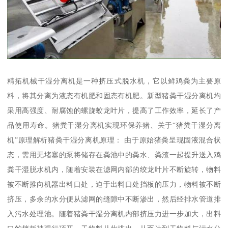
精拓机械干湿分离机是一种挤压式脱水机，它以鲜鸡粪为主要原
料，将其分离为液态有机肥和固态有机肥。新型猪粪干湿分离机均
采用高强度、耐腐蚀的螺旋蛟龙叶片，提高了工作效率，延长了产
品使用寿命。猪粪干湿分离机实现环保养猪、关于“猪粪干湿分离
机”原理解析猪粪干湿分离机原理： 由于原始猪粪呈现固液混合状
态，需用无堵塞的泵将储存在粪池中的粪水、粪渣一起提升送入鸡
粪干湿脱水机内，随着安装在滤网内部的绞龙叶片不断旋转，物料
被不断推向机器出料口处，迫于出料口处挡板的压力，物料被不断
挤压，多余的水分便从滤网的缝隙中不断渗出，然后经排水管道排
入污水处理池。随着猪粪干湿分离机内部挤压力进一步加大，出料