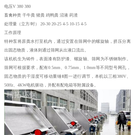
电压V 380 380
畜禽种类 干牛粪 猪粪 鸡鸭粪 沼液 药渣
处理量（立方/时） 20-30 20-25 4-5 10-15 4-5
工作原理
特种泵将原粪水打至机内，通过安置在筛网中的螺旋轴，挤压分离
出固态物质，液体则通过筛网从出液口流出。
该机机生为铸件，表面漆有防护漆、螺旋轴、筛网为不锈钢制作。
筛网可根据要求，配有0.5mm、0.75mm、1.0mm等不同型号网孔，
固态物质的干湿度可移动重锤Ⅱ图一进行调节，本机以三相380V、
50Hz、4KW电机驱动，并配有配电箱等附属设备。