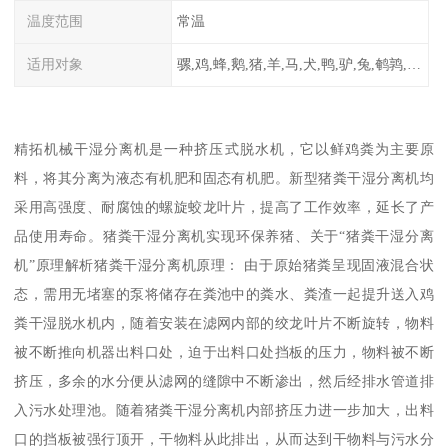
温度范围
常温
适用对象
骡,鸡,蜂,鹅,猪,羊,马,犬,鸭,驴,兔,鹌鹑,牛,鸽
精拓机械干湿分离机是一种挤压式脱水机，它以鲜鸡粪为主要原
料，将其分离为液态有机肥和固态有机肥。新型猪粪干湿分离机均
采用高强度、耐腐蚀的螺旋蛟龙叶片，提高了工作效率，延长了产
品使用寿命。猪粪干湿分离机实现环保养猪、关于“猪粪干湿分离
机”原理解析猪粪干湿分离机原理： 由于原始猪粪呈现固液混合状
态，需用无堵塞的泵将储存在粪池中的粪水、粪渣一起提升送入鸡
粪干湿脱水机内，随着安装在滤网内部的绞龙叶片不断旋转，物料
被不断推向机器出料口处，迫于出料口处挡板的压力，物料被不断
挤压，多余的水分便从滤网的缝隙中不断渗出，然后经排水管道排
入污水处理池。随着猪粪干湿分离机内部挤压力进一步加大，出料
口的挡板被强行顶开，干物料从此排出，从而达到干物料与污水分