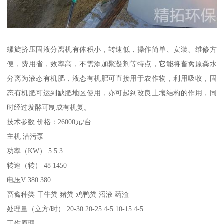
螺旋挤压固液分离机有体积小，转速低，操作简单、安装、维修方
便，费用省，效率高，不需添加聚凝剂等特点，它能将畜禽原粪水
分离为液态有机肥，液态有机肥可直接用于农作物，利用吸收，固
态有机肥可运到缺肥地区使用，亦可起到改良土壤结构的作用，同
时经过发酵可制成有机复。
技术参数 价格：26000元/台
主机 潜污泵
功率（KW） 5.5 3
转速（转） 48 1450
电压V 380 380
畜禽种类 干牛粪 猪粪 鸡鸭粪 沼液 药渣
处理量（立方/时） 20-30 20-25 4-5 10-15 4-5
工作原理