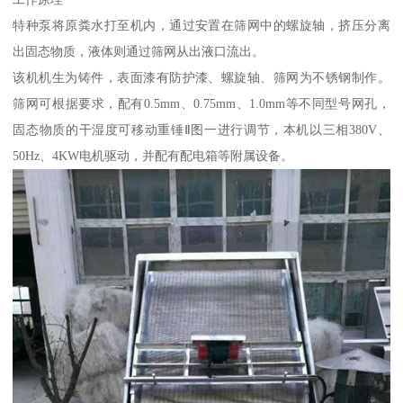
特种泵将原粪水打至机内，通过安置在筛网中的螺旋轴，挤压分离
出固态物质，液体则通过筛网从出液口流出。
该机机生为铸件，表面漆有防护漆、螺旋轴、筛网为不锈钢制作。
筛网可根据要求，配有0.5mm、0.75mm、1.0mm等不同型号网孔，
固态物质的干湿度可移动重锤Ⅱ图一进行调节，本机以三相380V、
50Hz、4KW电机驱动，并配有配电箱等附属设备。