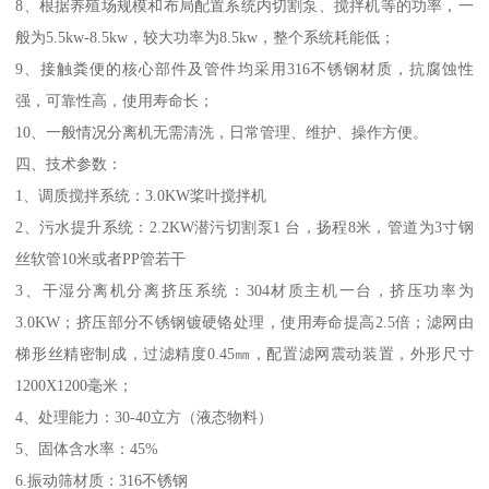
8、根据养殖场规模和布局配置系统内切割泵、搅拌机等的功率，一
般为5.5kw-8.5kw，较大功率为8.5kw，整个系统耗能低；
9、接触粪便的核心部件及管件均采用316不锈钢材质，抗腐蚀性
强，可靠性高，使用寿命长；
10、一般情况分离机无需清洗，日常管理、维护、操作方便。
四、技术参数：
1、调质搅拌系统：3.0KW桨叶搅拌机
2、污水提升系统：2.2KW潜污切割泵1 台，扬程8米，管道为3寸钢
丝软管10米或者PP管若干
3、干湿分离机分离挤压系统：304材质主机一台，挤压功率为
3.0KW；挤压部分不锈钢镀硬铬处理，使用寿命提高2.5倍；滤网由
梯形丝精密制成，过滤精度0.45㎜，配置滤网震动装置，外形尺寸
1200X1200毫米；
4、处理能力：30-40立方（液态物料）
5、固体含水率：45%
6.振动筛材质：316不锈钢