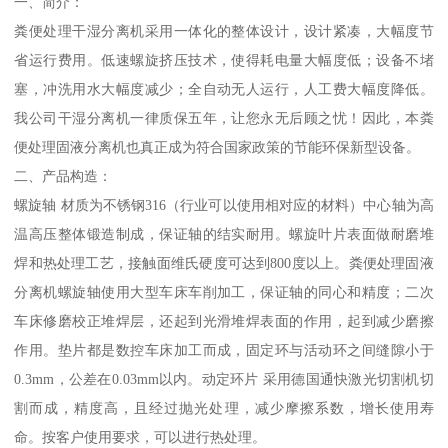
一、简介：
粪便处理干湿分离机采用一体化的整体设计，设计紧凑，大幅度节
省运行费用。低速螺旋挤压技术，使得耗电量大幅度低；设备不堵
塞，冲洗用水大幅度减少；全自动无人运行，人工费大幅度降低。
我公司干湿分离机一律质保五年，让您永无后顾之忧！因此，本粪
便处理固液分离机也真正成为符合国家政策的节能环保新型设备。
二、产品构造：
螺旋轴 材质为不锈钢316（行业可以使用相对应的材料）中心轴为高
温高压整体锻造制成，保证轴的结实耐用。螺旋叶片表面做耐磨堆
焊和热处理工艺，接触面维氏硬度可达到800度以上。粪便处理固液
分离机螺旋轴使用大型车床车削加工，保证轴的同心和精度；二次
车床修磨校正堆焊层，还起到光滑堆焊表面的作用，起到减少磨擦
作用。垫片都是数控车床加工而成，固定环与活动环之间缝隙小于
0.3mm，公差在0.03mm以内。动定环片 采用德国通快激光切割机切
割而成，精度高，且经过抛光处理，减少摩擦系数，增长使用寿
命。按客户使用要求，可以进行热处理。