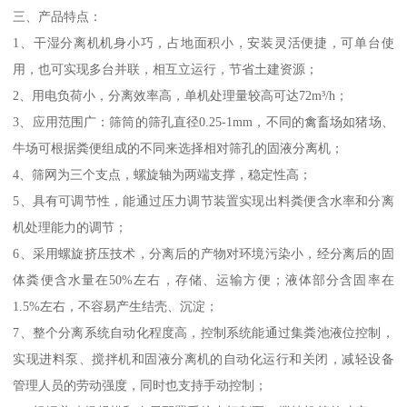
三、产品特点：
1、干湿分离机机身小巧，占地面积小，安装灵活便捷，可单台使
用，也可实现多台并联，相互立运行，节省土建资源；
2、用电负荷小，分离效率高，单机处理量较高可达72m³/h；
3、应用范围广：筛筒的筛孔直径0.25-1mm，不同的禽畜场如猪场、
牛场可根据粪便组成的不同来选择相对筛孔的固液分离机；
4、筛网为三个支点，螺旋轴为两端支撑，稳定性高；
5、具有可调节性，能通过压力调节装置实现出料粪便含水率和分离
机处理能力的调节；
6、采用螺旋挤压技术，分离后的产物对环境污染小，经分离后的固
体粪便含水量在50%左右，存储、运输方便；液体部分含固率在
1.5%左右，不容易产生结壳、沉淀；
7、整个分离系统自动化程度高，控制系统能通过集粪池液位控制，
实现进料泵、搅拌机和固液分离机的自动化运行和关闭，减轻设备
管理人员的劳动强度，同时也支持手动控制；