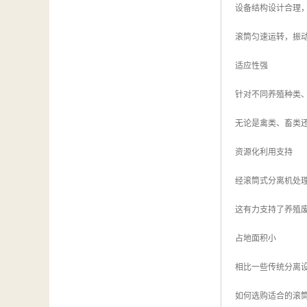
设备结构设计合理
滚筒匀速运转，振
适应性强
针对不同养殖种类
无论是禽类、畜类
资源化利用支持
经滚筒式分离机处
这有力支持了养殖
占地面积小
相比一些传统分离
如何选购适合的滚