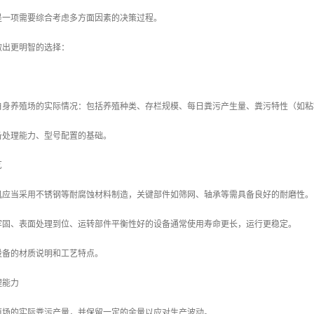
是一项需要综合考虑多方面因素的决策过程。
做出更明智的选择：
自身养殖场的实际情况：包括养殖种类、存栏规模、每日粪污产生量、粪污特性（如粘
备处理能力、型号配置的基础。
艺
机应当采用不锈钢等耐腐蚀材料制造，关键部件如筛网、轴承等需具备良好的耐磨性。
牢固、表面处理到位、运转部件平衡性好的设备通常使用寿命更长，运行更稳定。
设备的材质说明和工艺特点。
理能力
殖场的实际粪污产量，并保留一定的余量以应对生产波动。