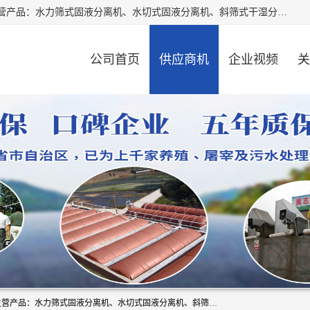
河南精拓环保设备有限公司（咨询电话：18595569755），主营产品：水力筛式固液分离机、水切式固液分离机、斜筛式干湿分离机、养猪场固液分离机、斜筛式固液分离机、屠宰场固液分离机、猪场干湿分离机等。公司从事固液分离设备及配套沼气池的研发、设计、销售与施工，并提供污水处理整体解决方案。
公司首页
供应商机
企业视频
关
河南精拓环保设备有限公司（咨询电话：18595569755），主营产品：水力筛式固液分离机、水切式固液分离机、斜筛式干湿分离机、养猪场固液分离机、斜筛式固液分离机、屠宰场固液分离机、猪场干湿分离机等。公司从事固液分离设备及配套沼气池的研发、设计、销售与施工，并提供污水处理整体解决方案。