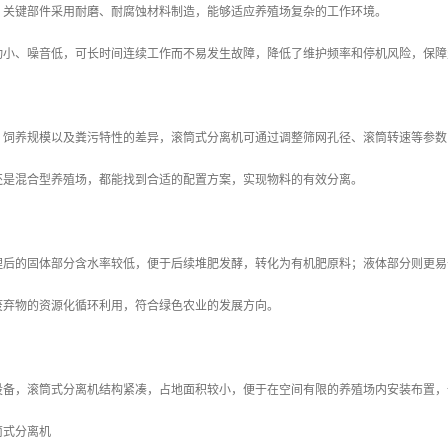
，关键部件采用耐磨、耐腐蚀材料制造，能够适应养殖场复杂的工作环境。
动小、噪音低，可长时间连续工作而不易发生故障，降低了维护频率和停机风险，保障
、饲养规模以及粪污特性的差异，滚筒式分离机可通过调整筛网孔径、滚筒转速等参数
还是混合型养殖场，都能找到合适的配置方案，实现物料的有效分离。
理后的固体部分含水率较低，便于后续堆肥发酵，转化为有机肥原料；液体部分则更易
废弃物的资源化循环利用，符合绿色农业的发展方向。
设备，滚筒式分离机结构紧凑，占地面积较小，便于在空间有限的养殖场内安装布置，
筒式分离机