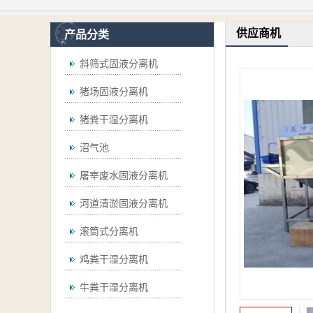
供应商机
产品分类
斜筛式固液分离机
猪场固液分离机
猪粪干湿分离机
沼气池
屠宰废水固液分离机
河道清淤固液分离机
滚筒式分离机
鸡粪干湿分离机
牛粪干湿分离机