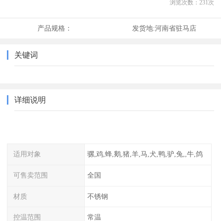
浏览次数：
231
次
产品规格：
发货地:
河南省驻马店
关键词
详细说明
适用对象
骡,鸡,蜂,鹅,猪,羊,马,犬,鸭,驴,兔,,牛,鸽
可售卖范围
全国
材质
不锈钢
控温范围
常温