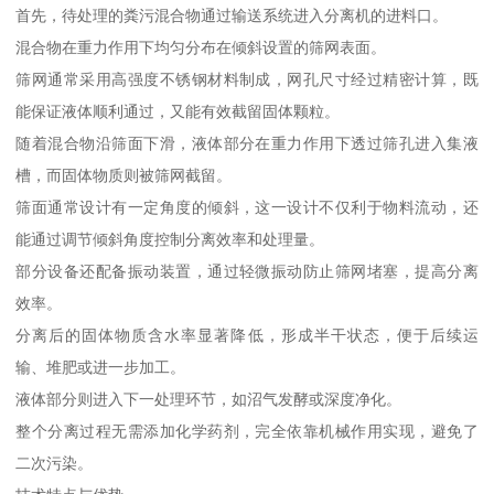
首先，待处理的粪污混合物通过输送系统进入分离机的进料口。
混合物在重力作用下均匀分布在倾斜设置的筛网表面。
筛网通常采用高强度不锈钢材料制成，网孔尺寸经过精密计算，既
能保证液体顺利通过，又能有效截留固体颗粒。
随着混合物沿筛面下滑，液体部分在重力作用下透过筛孔进入集液
槽，而固体物质则被筛网截留。
筛面通常设计有一定角度的倾斜，这一设计不仅利于物料流动，还
能通过调节倾斜角度控制分离效率和处理量。
部分设备还配备振动装置，通过轻微振动防止筛网堵塞，提高分离
效率。
分离后的固体物质含水率显著降低，形成半干状态，便于后续运
输、堆肥或进一步加工。
液体部分则进入下一处理环节，如沼气发酵或深度净化。
整个分离过程无需添加化学药剂，完全依靠机械作用实现，避免了
二次污染。