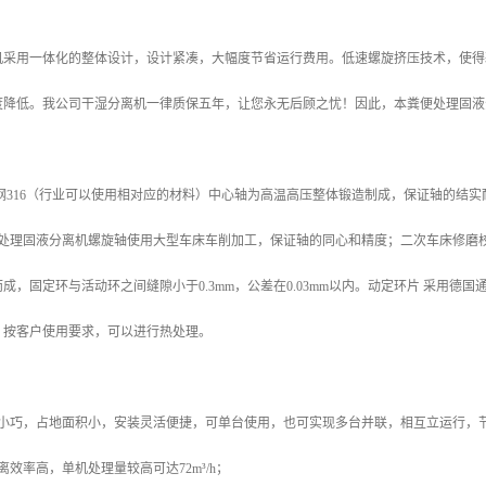
机采用一体化的整体设计，设计紧凑，大幅度节省运行费用。低速螺旋挤压技术，使得
度降低。我公司干湿分离机一律质保五年，让您永无后顾之忧！因此，本粪便处理固液
钢316（行业可以使用相对应的材料）中心轴为高温高压整体锻造制成，保证轴的结
粪便处理固液分离机螺旋轴使用大型车床车削加工，保证轴的同心和精度；二次车床修
成，固定环与活动环之间缝隙小于0.3mm，公差在0.03mm以内。动定环片 采用
。按客户使用要求，可以进行热处理。
身小巧，占地面积小，安装灵活便捷，可单台使用，也可实现多台并联，相互立运行，
离效率高，单机处理量较高可达72m³/h；