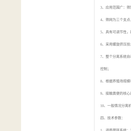
3、应用范围广：筛
4、筛网为三个支
5、具有可调节性
6、采用螺旋挤压技
7、整个分离系统
控制；
8、根据养殖场规模和
9、接触粪便的核心
10、一般情况分离
四、技术参数：
1、调质搅拌系统：3