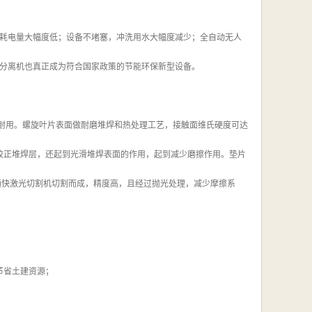
耗电量大幅度低；设备不堵塞，冲洗用水大幅度减少；全自动无人
分离机也真正成为符合国家政策的节能环保新型设备。
实耐用。螺旋叶片表面做耐磨堆焊和热处理工艺，接触面维氏硬度可达
磨校正堆焊层，还起到光滑堆焊表面的作用，起到减少磨擦作用。垫片
德国通快激光切割机切割而成，精度高，且经过抛光处理，减少摩擦系
节省土建资源；