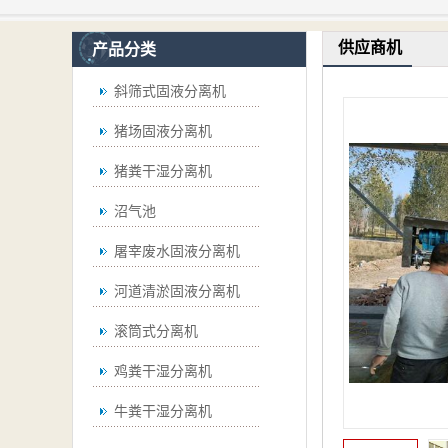
供应商机
产品分类
斜筛式固液分离机
猪场固液分离机
猪粪干湿分离机
沼气池
屠宰废水固液分离机
河道清淤固液分离机
滚筒式分离机
鸡粪干湿分离机
牛粪干湿分离机