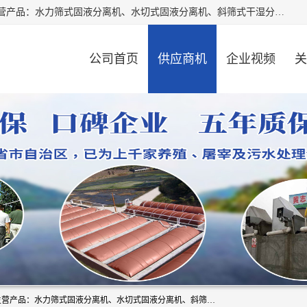
河南精拓环保设备有限公司（咨询电话：18595569755），主营产品：水力筛式固液分离机、水切式固液分离机、斜筛式干湿分离机、养猪场固液分离机、斜筛式固液分离机、屠宰场固液分离机、猪场干湿分离机等。公司从事固液分离设备及配套沼气池的研发、设计、销售与施工，并提供污水处理整体解决方案。
公司首页
供应商机
企业视频
关
河南精拓环保设备有限公司（咨询电话：18595569755），主营产品：水力筛式固液分离机、水切式固液分离机、斜筛式干湿分离机、养猪场固液分离机、斜筛式固液分离机、屠宰场固液分离机、猪场干湿分离机等。公司从事固液分离设备及配套沼气池的研发、设计、销售与施工，并提供污水处理整体解决方案。