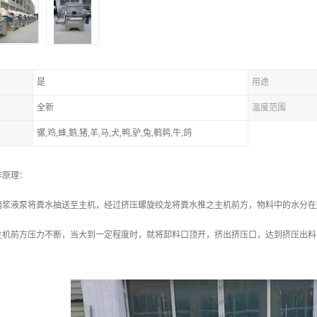
是
用途
全新
温度范围
骡,鸡,蜂,鹅,猪,羊,马,犬,鸭,驴,兔,鹌鹑,牛,鸽
作原理：
堵浆液泵将粪水抽送至主机，经过挤压螺旋绞龙将粪水推之主机前方，物料中的水分在
主机前方压力不断，当大到一定程度时，就将卸料口顶开，挤出挤压口，达到挤压出料