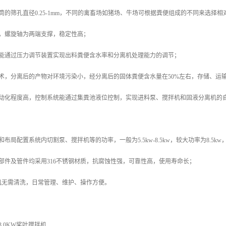
筒的筛孔直径0.25-1mm，不同的禽畜场如猪场、牛场可根据粪便组成的不同来选择
点，螺旋轴为两端支撑，稳定性高；
，能通过压力调节装置实现出料粪便含水率和分离机处理能力的调节；
术，分离后的产物对环境污染小，经分离后的固体粪便含水量在50%左右，存储、运输
自动化程度高，控制系统能通过集粪池液位控制，实现进料泵、搅拌机和固液分离机的
布局配置系统内切割泵、搅拌机等的功率，一般为5.5kw-8.5kw，较大功率为8.5k
部件及管件均采用316不锈钢材质，抗腐蚀性强，可靠性高，使用寿命长；
机无需清洗，日常管理、维护、操作方便。
.0KW桨叶搅拌机