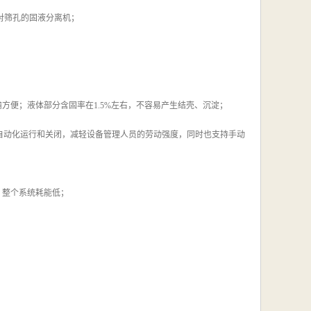
相对筛孔的固液分离机；
方便；液体部分含固率在1.5%左右，不容易产生结壳、沉淀；
自动化运行和关闭，减轻设备管理人员的劳动强度，同时也支持手动
w，整个系统耗能低；