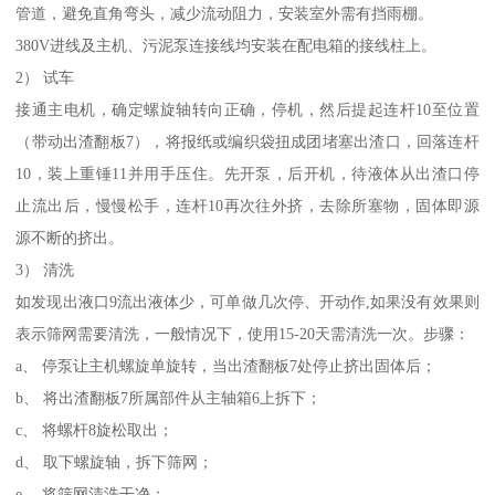
管道，避免直角弯头，减少流动阻力，安装室外需有挡雨棚。
380V进线及主机、污泥泵连接线均安装在配电箱的接线柱上。
2） 试车
接通主电机，确定螺旋轴转向正确，停机，然后提起连杆10至位置
（带动出渣翻板7），将报纸或编织袋扭成团堵塞出渣口，回落连杆
10，装上重锤11并用手压住。先开泵，后开机，待液体从出渣口停
止流出后，慢慢松手，连杆10再次往外挤，去除所塞物，固体即源
源不断的挤出。
3） 清洗
如发现出液口9流出液体少，可单做几次停、开动作,如果没有效果则
表示筛网需要清洗，一般情况下，使用15-20天需清洗一次。步骤：
a、 停泵让主机螺旋单旋转，当出渣翻板7处停止挤出固体后；
b、 将出渣翻板7所属部件从主轴箱6上拆下；
c、 将螺杆8旋松取出；
d、 取下螺旋轴，拆下筛网；
e、 将筛网清洗干净；