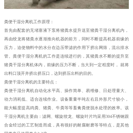
粪便干湿分离机工作原理：
首先由配套的无堵塞液下泵将猪粪水提升送至猪粪干湿分离机内，
再由绞龙将猪粪水逐渐推向机器的前方，同时不断提高机器前缘的
压力，迫使物料中的水分在边压带滤的作用下挤出网筛，流出排水
管。粪便干湿分离机的工作是连续进行的，其猪粪水不断的提升至
猪粪干湿分离机体内，前缘的压力不断，当大到一定程度时， 就将
出料口顶开并挤出挤压口，达到挤压出料的目的。
粪便干湿分离机的主要特点：
粪便干湿分离机自动化水平高、操作简单、易维修、日处理量大、
动力消耗低、适合连续作业。设备重量半吨左右且外形尺寸较小，
能大幅度提高鸡粪、猪粪、牛粪等等畜禽粪便脱水处理的效率。该
干湿分离机主要由：滤网、螺旋绞龙、螺旋叶片均采用304不锈钢跟
合金经过的工艺制造而成，具有很好的耐腐耐磨等等特点，是其他