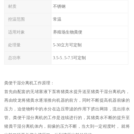
材质
不锈钢
控温范围
常温
适用对象
养殖场生物粪便
处理量
5-30立方可定制
总功率
3.5-5..5-7.5可定制
粪便干湿分离机工作原理：
首先由配套的无堵塞液下泵将猪粪水提升送至猪粪干湿分离机内，
再由绞龙将猪粪水逐渐推向机器的前方，同时不断提高机器前缘的
压力，迫使物料中的水分在边压带滤的作用下挤出网筛，流出排水
管。粪便干湿分离机的工作是连续进行的，其猪粪水不断的提升至
猪粪干湿分离机体内，前缘的压力不断，当大到一定程度时， 就将