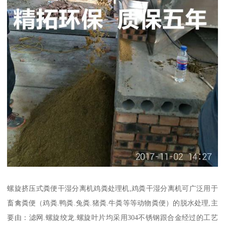
螺旋挤压式粪便干湿分离机鸡粪处理机,鸡粪干湿分离机可广泛用于
畜禽粪便（鸡粪.鸭粪.兔粪.猪粪.牛粪等等动物粪便）的脱水处理,主
要由：滤网.螺旋绞龙.螺旋叶片均采用304不锈钢跟合金经过的工艺