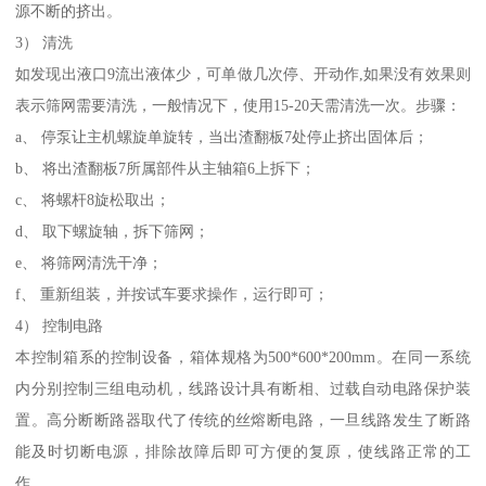
源不断的挤出。
3） 清洗
如发现出液口9流出液体少，可单做几次停、开动作,如果没有效果则
表示筛网需要清洗，一般情况下，使用15-20天需清洗一次。步骤：
a、 停泵让主机螺旋单旋转，当出渣翻板7处停止挤出固体后；
b、 将出渣翻板7所属部件从主轴箱6上拆下；
c、 将螺杆8旋松取出；
d、 取下螺旋轴，拆下筛网；
e、 将筛网清洗干净；
f、 重新组装，并按试车要求操作，运行即可；
4） 控制电路
本控制箱系的控制设备，箱体规格为500*600*200mm。在同一系统
内分别控制三组电动机，线路设计具有断相、过载自动电路保护装
置。高分断断路器取代了传统的丝熔断电路，一旦线路发生了断路
能及时切断电源，排除故障后即可方便的复原，使线路正常的工
作。