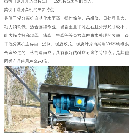
出料口顶开并挤出挤压口，达到挤压出料的目的。
粪便干湿分离机的主要特点：
粪便干湿分离机自动化水平高、操作简单、易维修、日处理量大、
动力消耗低、适合连续作业。设备重量半吨左右且外形尺寸较小，
能大幅度提高鸡粪、猪粪、牛粪等等畜禽粪便脱水处理的效率。该
干湿分离机主要由：滤网、螺旋绞龙、螺旋叶片均采用304不锈钢跟
合金经过的工艺制造而成，具有很好的耐腐耐磨等等特点，是其他
同类产品使用寿命2-3倍。