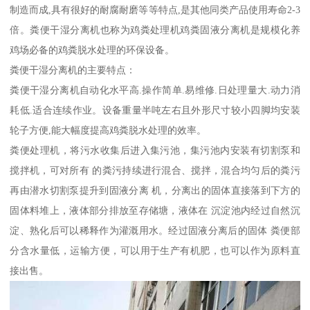
制造而成,具有很好的耐腐耐磨等等特点,是其他同类产品使用寿命2-3
倍。粪便干湿分离机也称为鸡粪处理机鸡粪固液分离机是规模化养
鸡场必备的鸡粪脱水处理的环保设备。
粪便干湿分离机的主要特点：
粪便干湿分离机自动化水平高.操作简单.易维修.日处理量大.动力消
耗低.适合连续作业。设备重量半吨左右且外形尺寸较小四脚均安装
轮子方便,能大幅度提高鸡粪脱水处理的效率。
粪便处理机，将污水收集后进入集污池，集污池内安装有切割泵和
搅拌机，可对所有 的粪污持续进行混合、搅拌，混合均匀后的粪污
再由潜水切割泵提升到固液分离 机，分离出的固体直接落到下方的
固体料堆上，液体部分排放至存储塘，液体在 沉淀池内经过自然沉
淀、熟化后可以稀释作为灌溉用水。经过固液分离后的固体 粪便部
分含水量低，运输方便，可以用于生产有机肥，也可以作为原料直
接出售。