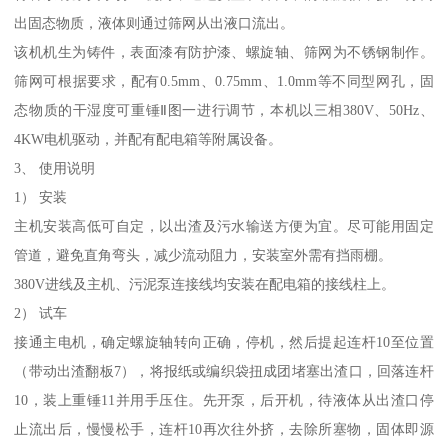
出固态物质，液体则通过筛网从出液口流出。
该机机生为铸件，表面漆有防护漆、螺旋轴、筛网为不锈钢制作。
筛网可根据要求，配有0.5mm、0.75mm、1.0mm等不同型网孔，固
态物质的干湿度可重锤Ⅱ图一进行调节，本机以三相380V、50Hz、
4KW电机驱动，并配有配电箱等附属设备。
3、 使用说明
1） 安装
主机安装高低可自定，以出渣及污水输送方便为宜。尽可能用固定
管道，避免直角弯头，减少流动阻力，安装室外需有挡雨棚。
380V进线及主机、污泥泵连接线均安装在配电箱的接线柱上。
2） 试车
接通主电机，确定螺旋轴转向正确，停机，然后提起连杆10至位置
（带动出渣翻板7），将报纸或编织袋扭成团堵塞出渣口，回落连杆
10，装上重锤11并用手压住。先开泵，后开机，待液体从出渣口停
止流出后，慢慢松手，连杆10再次往外挤，去除所塞物，固体即源