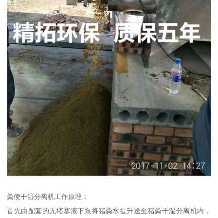
粪便干湿分离机工作原理：
首先由配套的无堵塞液下泵将猪粪水提升送至猪粪干湿分离机内，