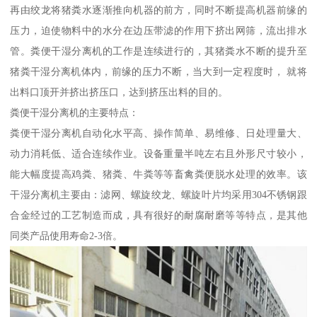
再由绞龙将猪粪水逐渐推向机器的前方，同时不断提高机器前缘的
压力，迫使物料中的水分在边压带滤的作用下挤出网筛，流出排水
管。粪便干湿分离机的工作是连续进行的，其猪粪水不断的提升至
猪粪干湿分离机体内，前缘的压力不断，当大到一定程度时， 就将
出料口顶开并挤出挤压口，达到挤压出料的目的。
粪便干湿分离机的主要特点：
粪便干湿分离机自动化水平高、操作简单、易维修、日处理量大、
动力消耗低、适合连续作业。设备重量半吨左右且外形尺寸较小，
能大幅度提高鸡粪、猪粪、牛粪等等畜禽粪便脱水处理的效率。该
干湿分离机主要由：滤网、螺旋绞龙、螺旋叶片均采用304不锈钢跟
合金经过的工艺制造而成，具有很好的耐腐耐磨等等特点，是其他
同类产品使用寿命2-3倍。