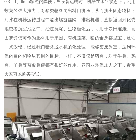
0.3—1、0mm颗粒的粪便，当设备运转时，机器在水平状态下，利用
蛟龙的强大推力，将猪粪物料向出料口挤压，从而挤出固态物料；
污水在机器运转过程中溢出螺旋丝网，排出机器，直接返回到化粪
池或者沉淀池之中。经过沉淀、生物糖化后，可用于农田灌溉。而
固态粪便可作为肥料用于果园、有机蔬菜。猪的全身都是宝，这话
一点没错，经过我们猪粪脱水机的化处理，能够变废为宝，达到环
保的目的和物尽其用的目标。同样，不仅仅是猪粪，对于牛粪、鸡
粪、羊粪等畜禽粪便都有很好的作用。养殖业环保压力之下，希望
大家可以购买尝试。