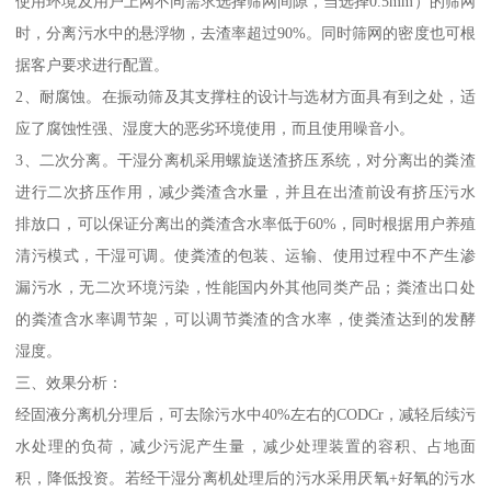
使用环境及用户上网不同需求选择筛网间隙，当选择0.5mm）的筛网
时，分离污水中的悬浮物，去渣率超过90%。同时筛网的密度也可根
据客户要求进行配置。
2、耐腐蚀。在振动筛及其支撑柱的设计与选材方面具有到之处，适
应了腐蚀性强、湿度大的恶劣环境使用，而且使用噪音小。
3、二次分离。干湿分离机采用螺旋送渣挤压系统，对分离出的粪渣
进行二次挤压作用，减少粪渣含水量，并且在出渣前设有挤压污水
排放口，可以保证分离出的粪渣含水率低于60%，同时根据用户养殖
清污模式，干湿可调。使粪渣的包装、运输、使用过程中不产生渗
漏污水，无二次环境污染，性能国内外其他同类产品；粪渣出口处
的粪渣含水率调节架，可以调节粪渣的含水率，使粪渣达到的发酵
湿度。
三、效果分析：
经固液分离机分理后，可去除污水中40%左右的CODCr，减轻后续污
水处理的负荷，减少污泥产生量，减少处理装置的容积、占地面
积，降低投资。若经干湿分离机处理后的污水采用厌氧+好氧的污水