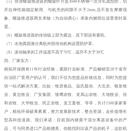
（5）排渣螺旋推进器的螺旋叶片是304#不锈钢一次冷轧成型的，切
开拉伸性能稳定耐用、与机壳的间隙不大于2mm,且不发生摩擦现
象。螺旋推进器两支承轴（为自动调心）承靠内侧部位设置密封装
置。
（6）螺旋推进器的传动链上部为紧边，其下部设有紧轮。
（7）水泡粪固液分离机外部传动机构设置防护罩。
（8）滚动轴承的工作温度不高于70℃，温升不大于30℃.
四、厂家实力：
精拓环保拥有11年行业经验，紧跟行业标准、产品畅销至28个省市
自治区广受用户的认可，我们不仅为您提品价格信息，同时为您提
供一站式解决方案。比如：牧原食品、温氏股份、大北农、银发牧
业、黄志牧业、广安集团、雏鹰农牧、龙凤山农牧、大地牧业、佳
和农牧、大华牧业、民正农牧、龙王畜牧、等等，共计1500多家客
户，精拓环保硕果累累，努力发展新技术，整合资源，走价值增长
型高科技道路。我们承诺：目前国内猪粪干湿分离器设备中的产
品，可与同类进口产品相媲美。你能找到比该产品的机子，这款机