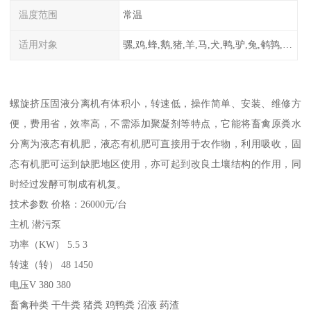
温度范围
常温
适用对象
骡,鸡,蜂,鹅,猪,羊,马,犬,鸭,驴,兔,鹌鹑,牛,鸽
螺旋挤压固液分离机有体积小，转速低，操作简单、安装、维修方
便，费用省，效率高，不需添加聚凝剂等特点，它能将畜禽原粪水
分离为液态有机肥，液态有机肥可直接用于农作物，利用吸收，固
态有机肥可运到缺肥地区使用，亦可起到改良土壤结构的作用，同
时经过发酵可制成有机复。
技术参数 价格：26000元/台
主机 潜污泵
功率（KW） 5.5 3
转速（转） 48 1450
电压V 380 380
畜禽种类 干牛粪 猪粪 鸡鸭粪 沼液 药渣