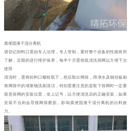
粪便固液干湿分离机
请切记卸料口需由专人治理，专人管制，要对整个设备的性能有所
了解，近期的进行维护保养，每半个月需彻底清洗筛网以方便下次
使用
清洗时，需将卸料口螺栓取下，然后取出网筛，用净水及铜丝板刷
将网筛中的堵塞物洗刷清洁，特别需要注意的是取下筛网时一定要
留意筛网的安装位置，坐上记号，以方便清洗后的正确安装，如果
安装不当则会导致网筛磨损，影响粪便固液干湿分离机的出料效
力。