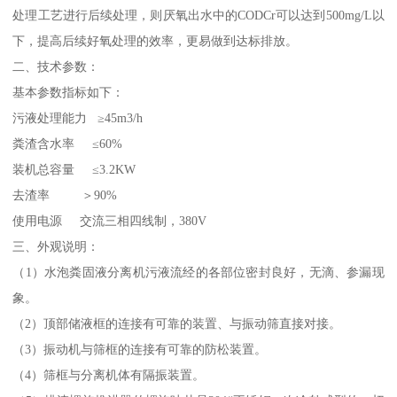
处理工艺进行后续处理，则厌氧出水中的CODCr可以达到500mg/L以
下，提高后续好氧处理的效率，更易做到达标排放。
二、技术参数：
基本参数指标如下：
污液处理能力 ≥45m3/h
粪渣含水率 ≤60%
装机总容量 ≤3.2KW
去渣率 ＞90%
使用电源 交流三相四线制，380V
三、外观说明：
（1）水泡粪固液分离机污液流经的各部位密封良好，无滴、参漏现
象。
（2）顶部储液框的连接有可靠的装置、与振动筛直接对接。
（3）振动机与筛框的连接有可靠的防松装置。
（4）筛框与分离机体有隔振装置。