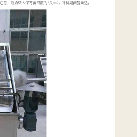
意，断奶转入保育舍密度为3头/m2，补料期间猪舍适。