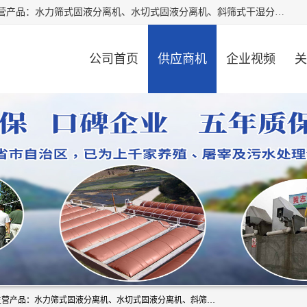
河南精拓环保设备有限公司（咨询电话：18595569755），主营产品：水力筛式固液分离机、水切式固液分离机、斜筛式干湿分离机、养猪场固液分离机、斜筛式固液分离机、屠宰场固液分离机、猪场干湿分离机等。公司从事固液分离设备及配套沼气池的研发、设计、销售与施工，并提供污水处理整体解决方案。
公司首页
供应商机
企业视频
关
河南精拓环保设备有限公司（咨询电话：18595569755），主营产品：水力筛式固液分离机、水切式固液分离机、斜筛式干湿分离机、养猪场固液分离机、斜筛式固液分离机、屠宰场固液分离机、猪场干湿分离机等。公司从事固液分离设备及配套沼气池的研发、设计、销售与施工，并提供污水处理整体解决方案。