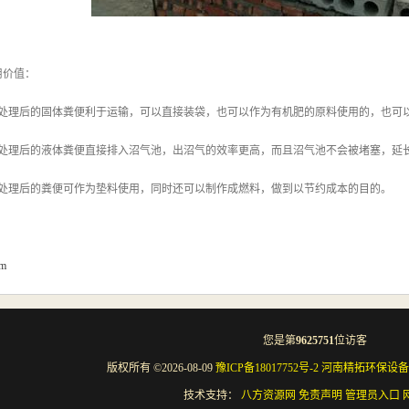
用价值：
机处理后的固体粪便利于运输，可以直接装袋，也可以作为有机肥的原料使用的，也可
机处理后的液体粪便直接排入沼气池，出沼气的效率更高，而且沼气池不会被堵塞，延
机处理后的粪便可作为垫料使用，同时还可以制作成燃料，做到以节约成本的目的。
om
您是第
9625751
位访客
版权所有 ©2026-08-09
豫ICP备18017752号-2
河南精拓环保设备
技术支持：
八方资源网
免责声明
管理员入口