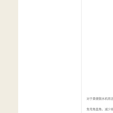
对于粪便脱水机而
免弯角直角，减少