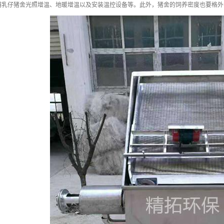
哺乳仔猪舍光照增温、地暖增温以及安装温控设备等。此外，猪舍的饲养密度也要格外注