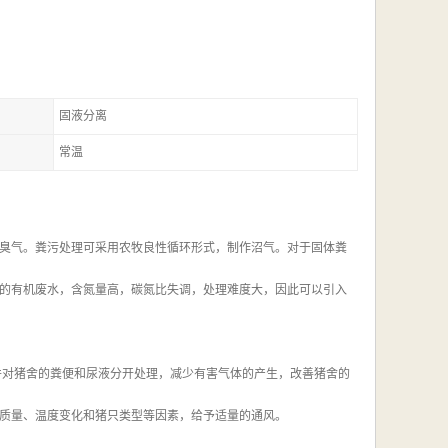
固液分离
常温
臭气。粪污处理可采用农牧良性循环形式，制作沼气。对于固体粪
的有机废水，含氮量高，碳氮比失调，处理难度大，因此可以引入
并对猪舍的粪便和尿液分开处理，减少有害气体的产生，改善猪舍的
质量、温度变化和猪只类型等因素，给予适量的通风。