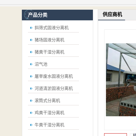
供应商机
产品分类
斜筛式固液分离机
猪场固液分离机
猪粪干湿分离机
沼气池
屠宰废水固液分离机
河道清淤固液分离机
滚筒式分离机
鸡粪干湿分离机
牛粪干湿分离机