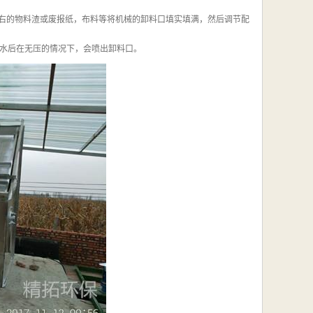
左右的物料渣或废报纸，布料等将机械的卸料口填实填满，然后调节配
水后在无压的情况下，会喷出卸料口。