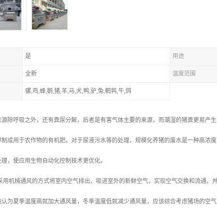
是
用途
全新
温度范围
骡,鸡,蜂,鹅,猪,羊,马,犬,鸭,驴,兔,鹌鹑,牛,鸽
来源除呼吸之外，还有粪尿分解，后者是有害气体主要的来源，而潮湿的猪粪更易产生
酵制成用于农作物的有机肥。对于尿液污水等的处理，规模化养猪的废水是一种高浓度
处理，使应用生物自动化控制技术更优化。
 采用机械通风的方式将室内空气排出，吸进室外的新鲜空气，实现空气交换和流通。
纯认为夏季温度高就加大通风量，冬季温度低就减少通风量，应该综合考虑猪场的空气