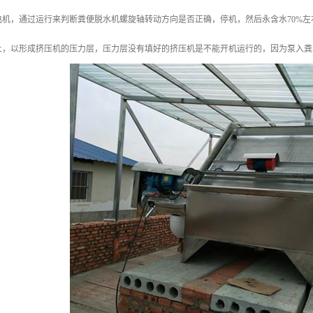
电机，通过运行来判断粪便脱水机螺旋轴转动方向是否正确，停机，然后永含水70%
上，以形成挤压机的压力层，压力层没有填好的挤压机是不能开机运行的，因为泵入粪