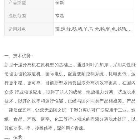
产品类型
全新
温度范围
常温
适用对象
骡,鸡,蜂,鹅,猪,羊,马,犬,鸭,驴,兔,鹌鹑,牛,鸽
一、技术优势：
新型干湿分离机在原机型的基础上，通过对叶片加厚，采用高性能
硬齿面齿轮减速机，国际电机、配置变频控制系统，耗电更低，运
行更平稳，更可靠。目前新型水泡粪固液分离机效率更高，在国内
众多 行业领域应用，取得了骄人的成绩，螺旋推力分离、挤压脱水
技术，以其的效率和运行性能，已经与国外同类产品相媲美。产品
一律质保五年，让您无后顾之忧! 干湿分离机可广泛应用于工业、造
纸、食品、环保、屠宰、化工等行业领域的固液分离脱水处理，以
其低功率、率，少维修率，深的用户青睐。
二、技术：