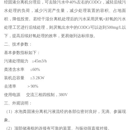
经固液分离机分理后，可去除污水中40%左右的CODCr，减轻后续污
水处理的负荷，减少污泥产生量，减少处理装置的容积、占地面
积，降低投资。若经干湿分离机处理后的污水采用厌氧+好氧的污水
处理工艺进行后续处理，则厌氧出水中的CODCr可以达到500mg/L以
下，提高后续好氧处理的效率，更易做到达标排放。
二、技术参数：
基本参数指标如下：
污液处理能力 ≥45m3/h
粪渣含水率 ≤60%
装机总容量 ≤3.2KW
去渣率 ＞90%
使用电源 交流三相四线制，380V
三、外观说明：
（1）水泡粪固液分离机污液流经的各部位密封良好，无滴、参漏现
象。
（2）顶部储液框的连接有可靠的装置、与振动筛直接对接。