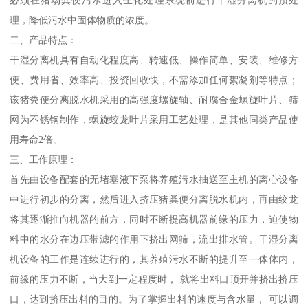
必须在猪场粪便污水进入生化处理系统前进行干湿分离机的预处
理，降低污水中固体物质的浓度。
二、产品特点：
干湿分离机具有自动化程度高、转速低、操作简单、安装、维修方
便、费用省、效率高、投资回收快，不需添加任何絮凝剂等特点；
该猪粪便分离脱水机采用的高强度螺旋轴、耐腐合金螺旋叶片、筛
网为不锈钢制作，螺旋蛟龙叶片采用工艺处理，是其他同类产品使
用寿命2倍。
三、工作原理：
首先由设备配套的无堵塞液下泵将养殖污水抽送至主机的离心设备
中进行初步的分离，然后进入挤压猪粪便分离脱水机内，再由绞龙
将其逐渐推向机器的前方，同时不断提高机器前缘的压力，迫使物
料中的水分在边压带滤的作用下挤出网筛，流出排水管。干湿分离
机设备的工作是连续进行的，其养殖污水不断的提升至一体体内，
前缘的压力不断，当大到一定程度时， 就将出料口顶开并挤出挤压
口，达到挤压出料的目的。为了掌握出料的速度与含水量， 可以调