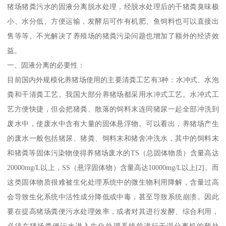
猪场猪粪污水的固液分离脱水处理，经脱水处理后的干猪粪臭味极
小、水分低、方便运输，发酵后可作有机肥、鱼饲料也可以直接出
售等等。不光解决了养殖场的猪粪污染问题也增加了额外的经济效
益。
一、固液分离的必要性：
目前国内外规模化养猪场使用的主要清粪工艺有3种：水冲式、水泡
粪和干清粪工艺。我国大部分养猪场都采用水冲式工艺。水冲式工
艺方便快捷，但会把猪粪、散落的饲料末连同猪尿一起全部冲洗到
废水中，使废水中含有大量的固体悬浮物。可以看出，养猪场产生
的废水一般包括猪尿、猪粪、饲料末和猪舍冲洗水，其中的饲料末
和猪粪等固体污染物使得养猪场废水的TS（总固体物质）含量高达
20000mg/L以上，SS（悬浮固体物）含量高达10000mg/L以上[2]。而
这类固体物质很难被生化处理系统中的微生物利用降解，含量过高
会导致生化系统中活性成分降低或中毒，甚至导致系统崩溃。因此
要在提高猪场粪便污水处理效率，或者对其进行发酵、综合利用，