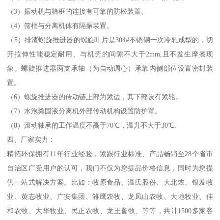
（3）振动机与筛框的连接有可靠的防松装置。
（4）筛框与分离机体有隔振装置。
（5）排渣螺旋推进器的螺旋叶片是304#不锈钢一次冷轧成型的，切
开拉伸性能稳定耐用、与机壳的间隙不大于2mm,且不发生摩擦现
象。螺旋推进器两支承轴（为自动调心）承靠内侧部位设置密封装
置。
（6）螺旋推进器的传动链上部为紧边，其下部设有紧轮。
（7）水泡粪固液分离机外部传动机构设置防护罩。
（8）滚动轴承的工作温度不高于70℃，温升不大于30℃.
四、厂家实力：
精拓环保拥有11年行业经验，紧跟行业标准、产品畅销至28个省市
自治区广受用户的认可，我们不仅为您提品价格信息，同时为您提
供一站式解决方案。比如：牧原食品、温氏股份、大北农、银发牧
业、黄志牧业、广安集团、雏鹰农牧、龙凤山农牧、大地牧业、佳
和农牧、大华牧业、民正农牧、龙王畜牧、等等，共计1500多家客