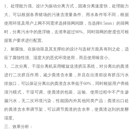
1、处理能力强。设计为振动分离方式，固液分离速度快，处理能力
大。可以根据各养猪场的污液含渣量条件、用水条件等不同，根据
使用环境及用户上网不同需求选择筛网间隙，当选择0.5mm）的筛网
时，分离污水中的悬浮物，去渣率超过90%。同时筛网的密度也可根
据客户要求进行配置。
2、耐腐蚀。在振动筛及其支撑柱的设计与选材方面具有到之处，适
应了腐蚀性强、湿度大的恶劣环境使用，而且使用噪音小。
3、二次分离。干湿分离机采用螺旋送渣挤压系统，对分离出的粪渣
进行二次挤压作用，减少粪渣含水量，并且在出渣前设有挤压污水
排放口，可以保证分离出的粪渣含水率低于60%，同时根据用户养殖
清污模式，干湿可调。使粪渣的包装、运输、使用过程中不产生渗
漏污水，无二次环境污染，性能国内外其他同类产品；粪渣出口处
的粪渣含水率调节架，可以调节粪渣的含水率，使粪渣达到的发酵
湿度。
三、效果分析：