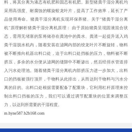
料，将其分离为液态有机肥和固态有机肥。新型猪粪干湿分离机均
采用高强度、耐腐蚀的螺旋蛟龙叶片，提高了工作效率，延长了产
品使用寿命。猪粪干湿分离机实现环保养猪、关于“猪粪干湿分离
机”原理解析猪粪干湿分离机原理： 由于原始猪粪呈现固液混合状
态，需用无堵塞的泵将储存在粪池中的粪水、粪渣一起提升送入鸡
粪干湿脱水机内，随着安装在滤网内部的绞龙叶片不断旋转，物料
被不断推向机器出料口处，迫于出料口处挡板的压力，物料被不断
挤压，多余的水分便从滤网的缝隙中不断渗出，然后经排水管道排
入污水处理池。随着猪粪干湿分离机内部挤压力进一步加大，出料
口的挡板被强行顶开，干物料从此排出，从而达到干物料与污水分
离的目的。出料口处根据需要配备了配重块，它利用杠杆原理来控
制出料口挡板的压力，我们可以通过调节配重块的位置来调整压
力，以达到所需要的干湿程度。
m.hyne587.b2b168.com