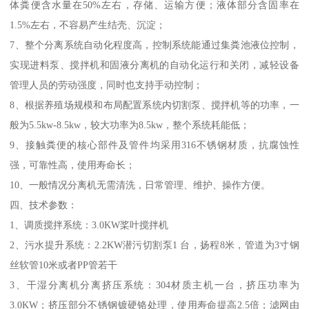
体粪便含水量在50%左右，存储、运输方便；液体部分含固率在
1.5%左右，不容易产生结壳、沉淀；
7、整个分离系统自动化程度高，控制系统能通过集粪池液位控制，
实现进料泵、搅拌机和固液分离机的自动化运行和关闭，减轻设备
管理人员的劳动强度，同时也支持手动控制；
8、根据养殖场规模和布局配置系统内切割泵、搅拌机等的功率，一
般为5.5kw-8.5kw，较大功率为8.5kw，整个系统耗能低；
9、接触粪便的核心部件及管件均采用316不锈钢材质，抗腐蚀性
强，可靠性高，使用寿命长；
10、一般情况分离机无需清洗，日常管理、维护、操作方便。
四、技术参数：
1、调质搅拌系统：3.0KW桨叶搅拌机
2、污水提升系统：2.2KW潜污切割泵1 台，扬程8米，管道为3寸钢
丝软管10米或者PP管若干
3、干湿分离机分离挤压系统：304材质主机一台，挤压功率为
3.0KW；挤压部分不锈钢镀硬铬处理，使用寿命提高2.5倍；滤网由