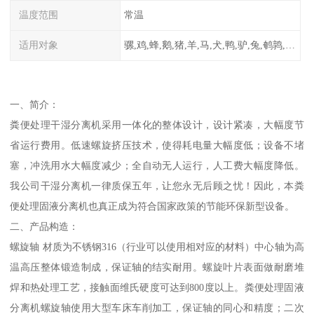
温度范围
常温
适用对象
骡,鸡,蜂,鹅,猪,羊,马,犬,鸭,驴,兔,鹌鹑,牛,鸽
一、简介：
粪便处理干湿分离机采用一体化的整体设计，设计紧凑，大幅度节
省运行费用。低速螺旋挤压技术，使得耗电量大幅度低；设备不堵
塞，冲洗用水大幅度减少；全自动无人运行，人工费大幅度降低。
我公司干湿分离机一律质保五年，让您永无后顾之忧！因此，本粪
便处理固液分离机也真正成为符合国家政策的节能环保新型设备。
二、产品构造：
螺旋轴 材质为不锈钢316（行业可以使用相对应的材料）中心轴为高
温高压整体锻造制成，保证轴的结实耐用。螺旋叶片表面做耐磨堆
焊和热处理工艺，接触面维氏硬度可达到800度以上。粪便处理固液
分离机螺旋轴使用大型车床车削加工，保证轴的同心和精度；二次