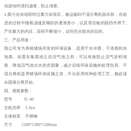
动游动环清扫滤缝，防止堵塞。
4.粪污在浓缩部经过重力浓缩后，被运输到干湿分离机脱水部，在前
进的过程中随着滤缝及螺距的逐渐变小，以及背压板的阻挡作用下,
产生极大的内压，容积不断缩小，达到充分脱水的目的。
三、产品用途：
我公司专为养殖猪场开发的环保设备，适用于水冲粪，干清粪和水
泡粪。设置在集粪池之后沼气池之前，可以有效防止沼气淤积堵
塞，降低沼气池出水的含固量，减少后续环保设施的处理负荷。干
湿分离机是养猪场环保设施之首，不论采用何种处理工艺，都必须
从固液分离开始。
四、规格参数：
型号 JC-40
主机功率 3.2kw
主体材质 不锈钢
尺寸 2100*1300*1500mm