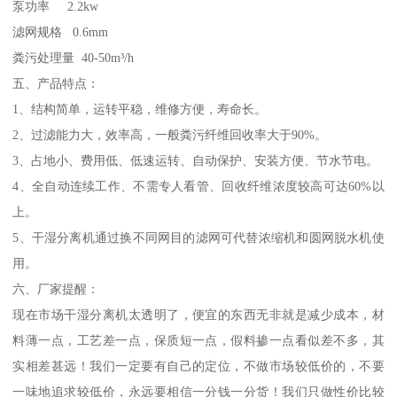
泵功率 2.2kw
滤网规格 0.6mm
粪污处理量 40-50m³/h
五、产品特点：
1、结构简单，运转平稳，维修方便，寿命长。
2、过滤能力大，效率高，一般粪污纤维回收率大于90%。
3、占地小、费用低、低速运转、自动保护、安装方便、节水节电。
4、全自动连续工作、不需专人看管、回收纤维浓度较高可达60%以
上。
5、干湿分离机通过换不同网目的滤网可代替浓缩机和圆网脱水机使
用。
六、厂家提醒：
现在市场干湿分离机太透明了，便宜的东西无非就是减少成本，材
料薄一点，工艺差一点，保质短一点，假料掺一点看似差不多，其
实相差甚远！我们一定要有自己的定位，不做市场较低价的，不要
一味地追求较低价，永远要相信一分钱一分货！我们只做性价比较