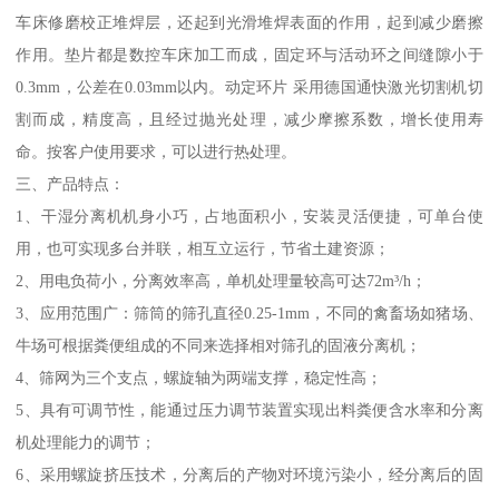
车床修磨校正堆焊层，还起到光滑堆焊表面的作用，起到减少磨擦
作用。垫片都是数控车床加工而成，固定环与活动环之间缝隙小于
0.3mm，公差在0.03mm以内。动定环片 采用德国通快激光切割机切
割而成，精度高，且经过抛光处理，减少摩擦系数，增长使用寿
命。按客户使用要求，可以进行热处理。
三、产品特点：
1、干湿分离机机身小巧，占地面积小，安装灵活便捷，可单台使
用，也可实现多台并联，相互立运行，节省土建资源；
2、用电负荷小，分离效率高，单机处理量较高可达72m³/h；
3、应用范围广：筛筒的筛孔直径0.25-1mm，不同的禽畜场如猪场、
牛场可根据粪便组成的不同来选择相对筛孔的固液分离机；
4、筛网为三个支点，螺旋轴为两端支撑，稳定性高；
5、具有可调节性，能通过压力调节装置实现出料粪便含水率和分离
机处理能力的调节；
6、采用螺旋挤压技术，分离后的产物对环境污染小，经分离后的固