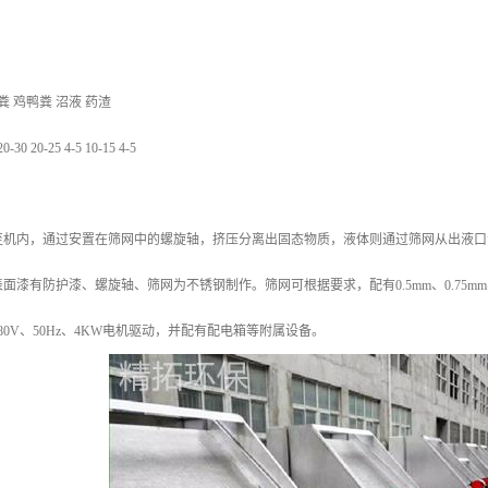
粪 鸡鸭粪 沼液 药渣
 20-25 4-5 10-15 4-5
至机内，通过安置在筛网中的螺旋轴，挤压分离出固态物质，液体则通过筛网从出液口
面漆有防护漆、螺旋轴、筛网为不锈钢制作。筛网可根据要求，配有0.5mm、0.75m
80V、50Hz、4KW电机驱动，并配有配电箱等附属设备。