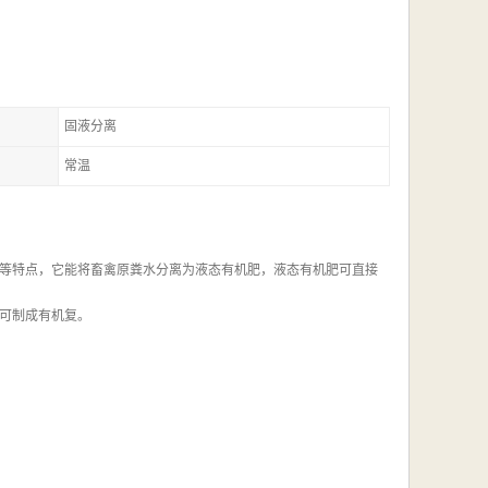
固液分离
常温
等特点，它能将畜禽原粪水分离为液态有机肥，液态有机肥可直接
可制成有机复。