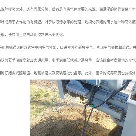
来源除呼吸之外，还有粪尿分解，后者是有害气体主要的来源，而潮湿的猪粪更易产生
酵制成用于农作物的有机肥。对于尿液污水等的处理，规模化养猪的废水是一种高浓度
处理，使应用生物自动化控制技术更优化。
 采用机械通风的方式将室内空气排出，吸进室外的新鲜空气，实现空气交换和流通。
纯认为夏季温度高就加大通风量，冬季温度低就减少通风量，应该综合考虑猪场的空气
哺乳仔猪舍光照增温、地暖增温以及安装温控设备等。此外，猪舍的饲养密度也要格外注