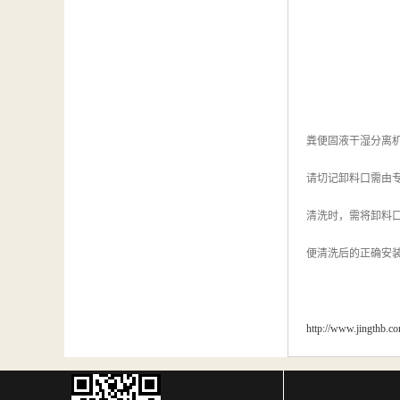
粪便固液干湿分离
请切记卸料口需由
清洗时，需将卸料
便清洗后的正确安
http://www.jingthb.c