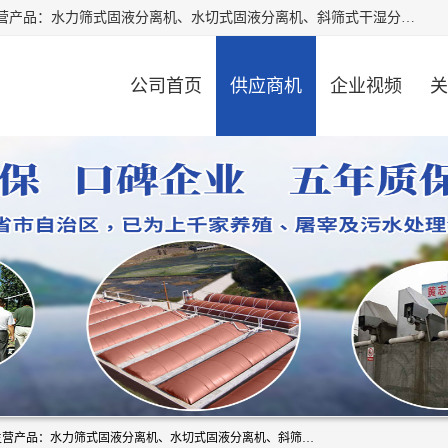
河南精拓环保设备有限公司（咨询电话：18595569755），主营产品：水力筛式固液分离机、水切式固液分离机、斜筛式干湿分离机、养猪场固液分离机、斜筛式固液分离机、屠宰场固液分离机、猪场干湿分离机等。公司从事固液分离设备及配套沼气池的研发、设计、销售与施工，并提供污水处理整体解决方案。
公司首页
供应商机
企业视频
关
河南精拓环保设备有限公司（咨询电话：18595569755），主营产品：水力筛式固液分离机、水切式固液分离机、斜筛式干湿分离机、养猪场固液分离机、斜筛式固液分离机、屠宰场固液分离机、猪场干湿分离机等。公司从事固液分离设备及配套沼气池的研发、设计、销售与施工，并提供污水处理整体解决方案。