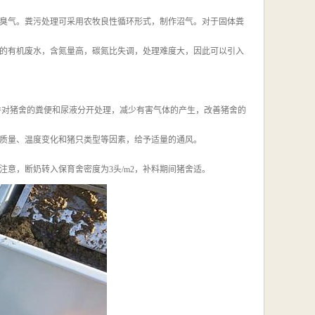
臭气。粪污处理可采用农牧良性循环形式，制作沼气。对于固体粪
的有机废水，含氮量高，碳氮比失调，处理难度大，因此可以引入
并对猪舍的粪便和尿液分开处理，减少有害气体的产生，改善猪舍的
质量、温度变化和猪只类型等因素，给予适量的通风。
意，断奶转入保育舍密度为3头/m2，补料期间猪舍适。