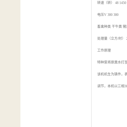
转速（转） 48 1450
电压V 380 380
畜禽种类 干牛粪 猪
处理量（立方/时） 20-30
工作原理
特种泵将原粪水打
该机机生为铸件，表
调节，本机以三相3