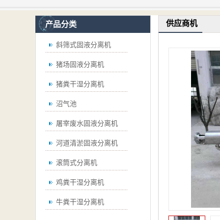
供应商机
产品分类
斜筛式固液分离机
猪场固液分离机
猪粪干湿分离机
沼气池
屠宰废水固液分离机
河道清淤固液分离机
滚筒式分离机
鸡粪干湿分离机
牛粪干湿分离机