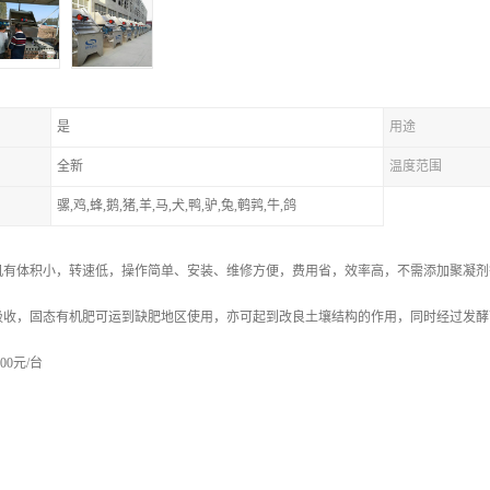
是
用途
全新
温度范围
骡,鸡,蜂,鹅,猪,羊,马,犬,鸭,驴,兔,鹌鹑,牛,鸽
机有体积小，转速低，操作简单、安装、维修方便，费用省，效率高，不需添加聚凝剂
吸收，固态有机肥可运到缺肥地区使用，亦可起到改良土壤结构的作用，同时经过发酵
00元/台