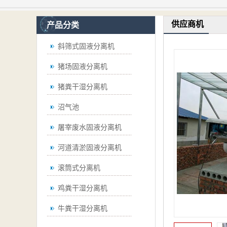
供应商机
产品分类
斜筛式固液分离机
猪场固液分离机
猪粪干湿分离机
沼气池
屠宰废水固液分离机
河道清淤固液分离机
滚筒式分离机
鸡粪干湿分离机
牛粪干湿分离机