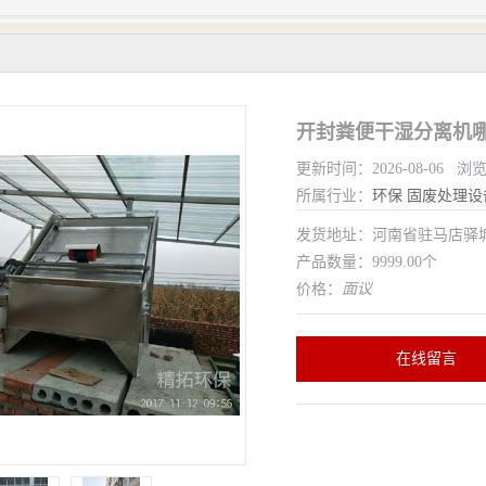
开封粪便干湿分离机哪
更新时间：2026-08-06 浏
所属行业：
环保
固废处理设
发货地址：河南省驻马店驿
产品数量：9999.00个
价格：
面议
在线留言