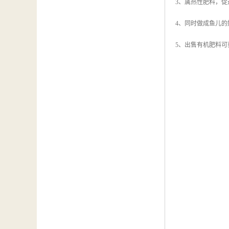
3、属热性肥料，
4、同时做成鱼儿的
5、出售有机肥料