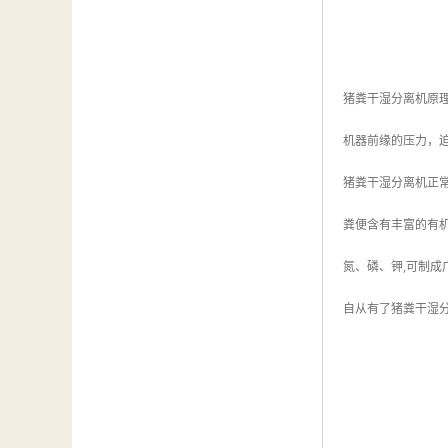
猪粪干湿分离机原
机器前缘的压力，
猪粪干湿分离机正
粪便含有丰富的有机
氮、磷、钾,可制成
自从有了猪粪干湿