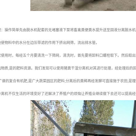
理：操作简单先由脱水机配套的无堵塞液下泵将畜禽粪便粪水提升送至固液分离脱水机
迫使物料中的水分在边压带滤的作用下挤出网筛，流出排水管。
常使用时，每经五个月要清洗一下筛网，清洗时，首先要将卸料口螺栓取下。然后取出
物质,是的肥料资源。我们发现可以使用猪粪干湿分离机对其进行处理，经处理后的固态
广谱的复合有机肥,是广大蔬菜园区的肥料;分离后的粪稀再经发酵可直接施于农田,是
分离机不仅生活的环境变好了还解决了养殖户的烦恼让养殖业继续做下去还可以提高经