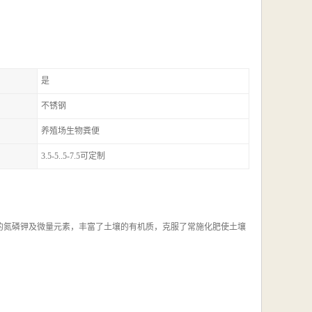
是
不锈钢
养殖场生物粪便
3.5-5..5-7.5可定制
的氮磷钾及微量元素，丰富了土壤的有机质，克服了常施化肥使土壤