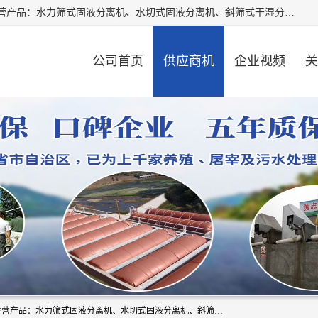
河南精拓环保设备有限公司（咨询电话：18595569755），主营产品：水力筛式固液分离机、水切式固液分离机、斜筛式干湿分离机、养猪场固液分离机、斜筛式固液分离机、屠宰场固液分离机、猪场干湿分离机等。公司从事固液分离设备及配套沼气池的研发、设计、销售与施工，并提供污水处理整体解决方案。
公司首页
供应商机
企业视频
关
河南精拓环保设备有限公司（咨询电话：18595569755），主营产品：水力筛式固液分离机、水切式固液分离机、斜筛式干湿分离机、养猪场固液分离机、斜筛式固液分离机、屠宰场固液分离机、猪场干湿分离机等。公司从事固液分离设备及配套沼气池的研发、设计、销售与施工，并提供污水处理整体解决方案。