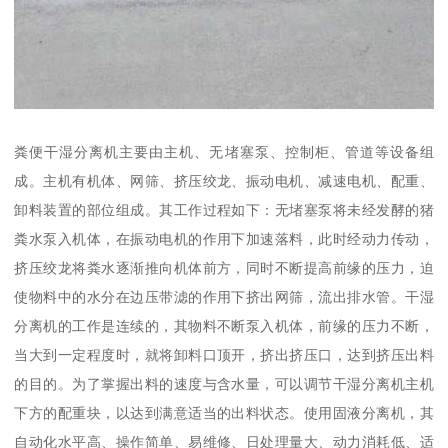
粪便干湿分离机主要由主机、无堵塞泵、控制柜、管道等设备组
成。主机有机体、网筛、挤压绞龙、振动电机、减速电机、配重、
卸料装置的部位组成。其工作过程如下：无堵塞泵将未经发酵的猪
粪水泵入机体，在振动电机的作用下加速落料，此时经动力传动，
挤压绞龙将粪水逐渐推向机体前方，同时不断提高前缘的压力，迫
使物料中的水分在边压带滤的作用下挤出网筛，流出排水管。干湿
分离机的工作是连续的，其物料不断泵入机体，前缘的压力不断，
当大到一定程度时，就将卸料口顶开，挤出挤压口，达到挤压出料
的目的。为了掌握出料的速度与含水量，可以调节干湿分离机主机
下方的配重块，以达到满意适当的出料状态。使用固液分离机，其
自动化水平高、操作简单、易维修、日处理量大、动力消耗低、适