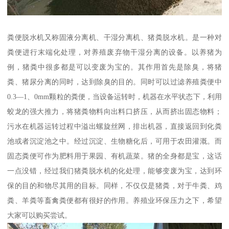
粪便脱水机又称固液分离机、干湿分离机、猪粪脱水机。是一种对
粪便进行末端化处理，对养殖废弃物干湿分离的设备。以养猪为
例，猪粪中很多都是可以变废为宝的。其作用首先是除臭，将猪
粪、猪尿分离的同时，达到除臭的目的。同时可以过滤养殖粪便中
0.3—1、0mm颗粒的粪便，当设备运转时，机器在水平状态下，利用
蛟龙的强大推力，将猪粪物料向出料口挤压，从而挤出固态物料；
污水在机器运转过程中溢出螺旋丝网，排出机器，直接返回到化粪
池或者沉淀池之中。经过沉淀、生物糖化后，可用于农田灌溉。而
固态粪便可作为肥料用于果园、有机蔬菜。猪的全身都是宝，这话
一点没错，经过我们猪粪脱水机的化处理，能够变废为宝，达到环
保的目的和物尽其用的目标。同样，不仅仅是猪粪，对于牛粪、鸡
粪、羊粪等畜禽粪便都有很好的作用。养殖业环保压力之下，希望
大家可以购买尝试。