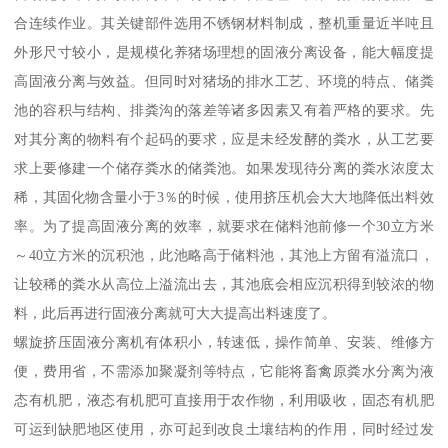
合连续作业。其关键部件选用不锈钢材料制成，整机重量近半吨且
外形尺寸较小，是规模化养猪场理想的固液分离设备，能大幅度提
高固液分离与效益。但同时对猪场的排水工艺、环境的特点、储粪
池的容积与结构、排粪沟的落差等诸多因素又有着严格的要求。先
对其分离的物料有个起码的要求，应是未经发酵的粪水，从工艺要
求上要修建一个储存粪水的储粪池。如果发现待分离的粪水浓度太
稀，其固化物含量小于3％的时候，使用挤压机会大大地降低出料效
率。为了提高固液分离的效率，就要求在储料池前修一个30立方米
～40立方米的沉积池，此池略高于储料池，其池上方留有溢流口，
让较稀的粪水从高位上溢流出去，其池底会相应沉积得到较浓的物
料，此后再进行固液分离就可大大提高出料速度了。
螺旋挤压固液分离机有体积小，转速低，操作简单、安装、维修方
便，费用省，不需添加聚凝剂等特点，它能将畜禽原粪水分离为液
态有机肥，液态有机肥可直接用于农作物，利用吸收，固态有机肥
可运到缺肥地区使用，亦可起到改良土壤结构的作用，同时经过发