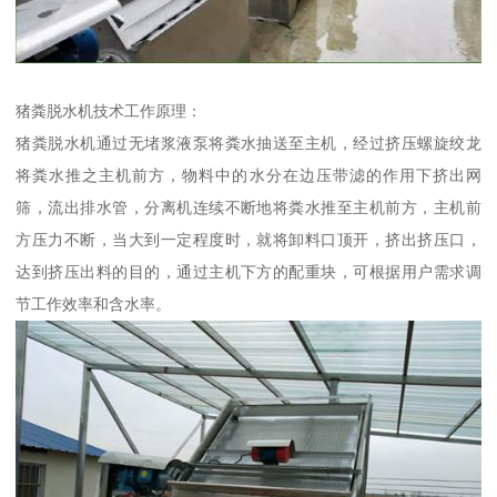
猪粪脱水机技术工作原理：
猪粪脱水机通过无堵浆液泵将粪水抽送至主机，经过挤压螺旋绞龙
将粪水推之主机前方，物料中的水分在边压带滤的作用下挤出网
筛，流出排水管，分离机连续不断地将粪水推至主机前方，主机前
方压力不断，当大到一定程度时，就将卸料口顶开，挤出挤压口，
达到挤压出料的目的，通过主机下方的配重块，可根据用户需求调
节工作效率和含水率。