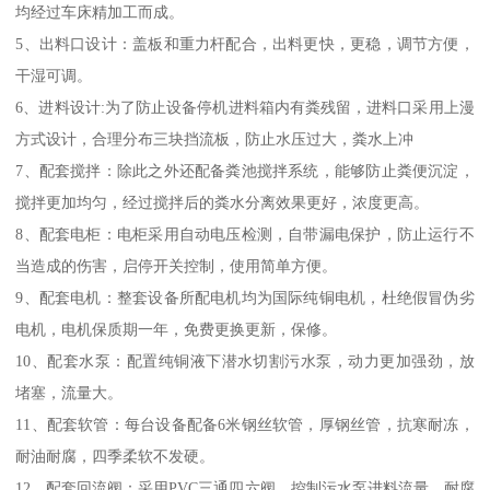
均经过车床精加工而成。
5、出料口设计：盖板和重力杆配合，出料更快，更稳，调节方便，
干湿可调。
6、进料设计:为了防止设备停机进料箱内有粪残留，进料口采用上漫
方式设计，合理分布三块挡流板，防止水压过大，粪水上冲
7、配套搅拌：除此之外还配备粪池搅拌系统，能够防止粪便沉淀，
搅拌更加均匀，经过搅拌后的粪水分离效果更好，浓度更高。
8、配套电柜：电柜采用自动电压检测，自带漏电保护，防止运行不
当造成的伤害，启停开关控制，使用简单方便。
9、配套电机：整套设备所配电机均为国际纯铜电机，杜绝假冒伪劣
电机，电机保质期一年，免费更换更新，保修。
10、配套水泵：配置纯铜液下潜水切割污水泵，动力更加强劲，放
堵塞，流量大。
11、配套软管：每台设备配备6米钢丝软管，厚钢丝管，抗寒耐冻，
耐油耐腐，四季柔软不发硬。
12、配套回流阀：采用PVC三通四六阀，控制污水泵进料流量，耐腐