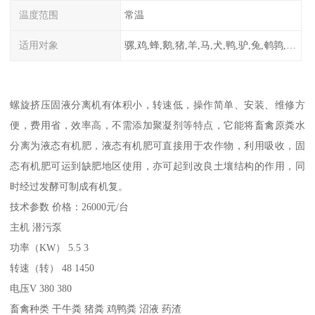
温度范围
常温
适用对象
骡,鸡,蜂,鹅,猪,羊,马,犬,鸭,驴,兔,鹌鹑,牛,鸽
螺旋挤压固液分离机有体积小，转速低，操作简单、安装、维修方
便，费用省，效率高，不需添加聚凝剂等特点，它能将畜禽原粪水
分离为液态有机肥，液态有机肥可直接用于农作物，利用吸收，固
态有机肥可运到缺肥地区使用，亦可起到改良土壤结构的作用，同
时经过发酵可制成有机复。
技术参数 价格：26000元/台
主机 潜污泵
功率（KW） 5.5 3
转速（转） 48 1450
电压V 380 380
畜禽种类 干牛粪 猪粪 鸡鸭粪 沼液 药渣