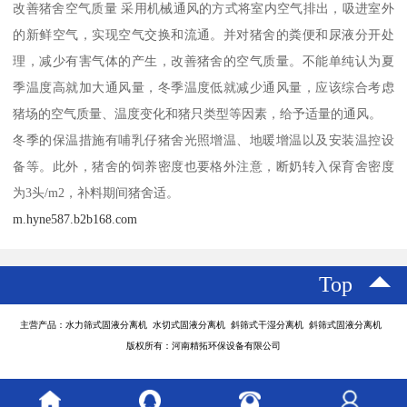
改善猪舍空气质量 采用机械通风的方式将室内空气排出，吸进室外
的新鲜空气，实现空气交换和流通。并对猪舍的粪便和尿液分开处
理，减少有害气体的产生，改善猪舍的空气质量。不能单纯认为夏
季温度高就加大通风量，冬季温度低就减少通风量，应该综合考虑
猪场的空气质量、温度变化和猪只类型等因素，给予适量的通风。
冬季的保温措施有哺乳仔猪舍光照增温、地暖增温以及安装温控设
备等。此外，猪舍的饲养密度也要格外注意，断奶转入保育舍密度
为3头/m2，补料期间猪舍适。
m.hyne587.b2b168.com
Top
主营产品：水力筛式固液分离机 水切式固液分离机 斜筛式干湿分离机 斜筛式固液分离机
版权所有：河南精拓环保设备有限公司