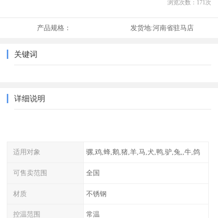
浏览次数：
171
次
产品规格：
发货地:
河南省驻马店
关键词
详细说明
适用对象
骡,鸡,蜂,鹅,猪,羊,马,犬,鸭,驴,兔,,牛,鸽
可售卖范围
全国
材质
不锈钢
控温范围
常温