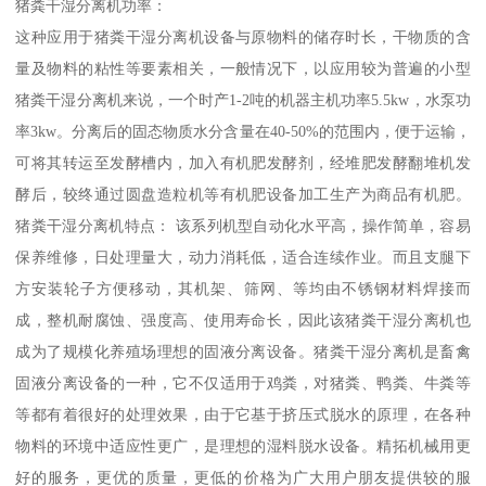
猪粪干湿分离机功率：
这种应用于猪粪干湿分离机设备与原物料的储存时长，干物质的含
量及物料的粘性等要素相关，一般情况下，以应用较为普遍的小型
猪粪干湿分离机来说，一个时产1-2吨的机器主机功率5.5kw，水泵功
率3kw。分离后的固态物质水分含量在40-50%的范围内，便于运输，
可将其转运至发酵槽内，加入有机肥发酵剂，经堆肥发酵翻堆机发
酵后，较终通过圆盘造粒机等有机肥设备加工生产为商品有机肥。
猪粪干湿分离机特点： 该系列机型自动化水平高，操作简单，容易
保养维修，日处理量大，动力消耗低，适合连续作业。而且支腿下
方安装轮子方便移动，其机架、筛网、等均由不锈钢材料焊接而
成，整机耐腐蚀、强度高、使用寿命长，因此该猪粪干湿分离机也
成为了规模化养殖场理想的固液分离设备。猪粪干湿分离机是畜禽
固液分离设备的一种，它不仅适用于鸡粪，对猪粪、鸭粪、牛粪等
等都有着很好的处理效果，由于它基于挤压式脱水的原理，在各种
物料的环境中适应性更广，是理想的湿料脱水设备。精拓机械用更
好的服务，更优的质量，更低的价格为广大用户朋友提供较的服