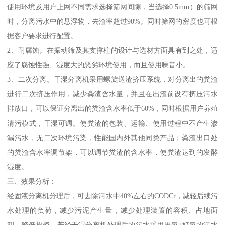
使用环境及用户上网不同需求选择筛网间隙，当选择0.5mm）的筛网
时，分离污水中的悬浮物，去渣率超过90%。同时筛网的密度也可根
据客户要求进行配置。
2、耐腐蚀。在振动筛及其支撑柱的设计与选材方面具有到之处，适
应了腐蚀性强、湿度大的恶劣环境使用，而且使用噪音小。
3、二次分离。干湿分离机采用螺旋送渣挤压系统，对分离出的粪渣
进行二次挤压作用，减少粪渣含水量，并且在出渣前设有挤压污水
排放口，可以保证分离出的粪渣含水率低于60%，同时根据用户养殖
清污模式，干湿可调。使粪渣的包装、运输、使用过程中不产生渗
漏污水，无二次环境污染，性能国内外其他同类产品；粪渣出口处
的粪渣含水率调节架，可以调节粪渣的含水率，使粪渣达到的发酵
湿度。
三、效果分析：
经固液分离机分理后，可去除污水中40%左右的CODCr，减轻后续污
水处理的负荷，减少污泥产生量，减少处理装置的容积、占地面