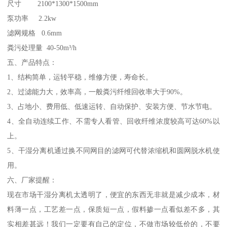
尺寸 2100*1300*1500mm
泵功率 2.2kw
滤网规格 0.6mm
粪污处理量 40-50m³/h
五、产品特点：
1、结构简单，运转平稳，维修方便，寿命长。
2、过滤能力大，效率高，一般粪污纤维回收率大于90%。
3、占地小、费用低、低速运转、自动保护、安装方便、节水节电。
4、全自动连续工作、不需专人看管、回收纤维浓度较高可达60%以
上。
5、干湿分离机通过换不同网目的滤网可代替浓缩机和圆网脱水机使
用。
六、厂家提醒：
现在市场干湿分离机太透明了，便宜的东西无非就是减少成本，材
料薄一点，工艺差一点，保质短一点，假料掺一点看似差不多，其
实相差甚远！我们一定要有自己的定位，不做市场较低价的，不要