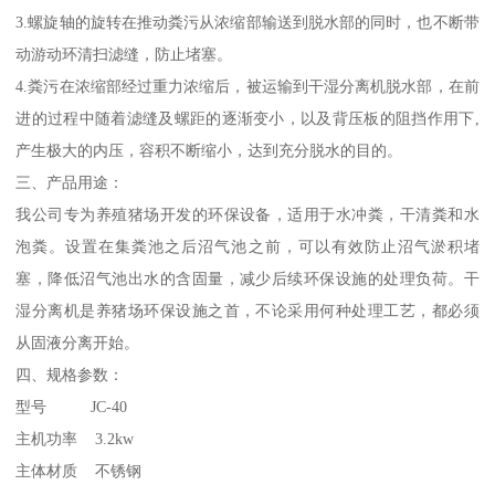
3.螺旋轴的旋转在推动粪污从浓缩部输送到脱水部的同时，也不断带
动游动环清扫滤缝，防止堵塞。
4.粪污在浓缩部经过重力浓缩后，被运输到干湿分离机脱水部，在前
进的过程中随着滤缝及螺距的逐渐变小，以及背压板的阻挡作用下,
产生极大的内压，容积不断缩小，达到充分脱水的目的。
三、产品用途：
我公司专为养殖猪场开发的环保设备，适用于水冲粪，干清粪和水
泡粪。设置在集粪池之后沼气池之前，可以有效防止沼气淤积堵
塞，降低沼气池出水的含固量，减少后续环保设施的处理负荷。干
湿分离机是养猪场环保设施之首，不论采用何种处理工艺，都必须
从固液分离开始。
四、规格参数：
型号 JC-40
主机功率 3.2kw
主体材质 不锈钢