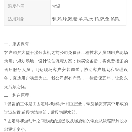
温度范围
常温
适用对象
骡,鸡,蜂,鹅,猪,羊,马,犬,鸭,驴,兔,鹌鹑,牛,鸽
一、服务保障：
客户购买大型干湿分离机之前公司免费派工程技术人员到用户现场
为用户规划场地、设计较佳流程方案；购买设备后，将免费指派的
售后服务人员，到达现场客户安装调试，协助客户规划和管理设
备，直达用户满意为止。我公司所有产品，一律质保五年，让您永
无后顾之忧。
二、构造原理：
1.设备的主体是由固定环和游动环相互层叠，螺旋轴贯穿其中形成的
过滤装置.前段为浓缩部，后段为脱水部。
2.固定环和游动环之间形成的滤缝以及螺旋轴的螺距从浓缩部到脱水
部逐渐变小。