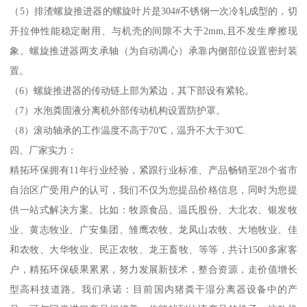
（5）排渣螺旋推进器的螺旋叶片是304#不锈钢一次冷轧成型的，切
开拉伸性能稳定耐用、与机壳的间隙不大于2mm,且不发生摩擦现
象。螺旋推进器两支承轴（为自动调心）承靠内侧部位设置密封装
置。
（6）螺旋推进器的传动链上部为紧边，其下部设有紧轮。
（7）水泡粪固液分离机外部传动机构设置防护罩。
（8）滚动轴承的工作温度不高于70℃，温升不大于30℃.
四、厂家实力：
精拓环保拥有11年行业经验，紧跟行业标准、产品畅销至28个省市
自治区广受用户的认可，我们不仅为您提品价格信息，同时为您提
供一站式解决方案。比如：牧原食品、温氏股份、大北农、银发牧
业、黄志牧业、广安集团、雏鹰农牧、龙凤山农牧、大地牧业、佳
和农牧、大华牧业、民正农牧、龙王畜牧、等等，共计1500多家客
户，精拓环保硕果累累，努力发展新技术，整合资源，走价值增长
型高科技道路。我们承诺：目前国内猪粪干湿分离器设备中的产