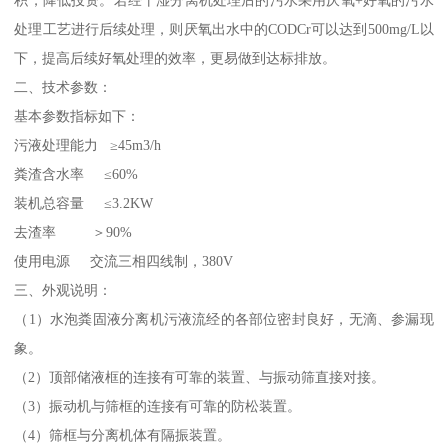
积，降低投资。若经干湿分离机处理后的污水采用厌氧+好氧的污水
处理工艺进行后续处理，则厌氧出水中的CODCr可以达到500mg/L以
下，提高后续好氧处理的效率，更易做到达标排放。
二、技术参数：
基本参数指标如下：
污液处理能力 ≥45m3/h
粪渣含水率 ≤60%
装机总容量 ≤3.2KW
去渣率 ＞90%
使用电源 交流三相四线制，380V
三、外观说明：
（1）水泡粪固液分离机污液流经的各部位密封良好，无滴、参漏现
象。
（2）顶部储液框的连接有可靠的装置、与振动筛直接对接。
（3）振动机与筛框的连接有可靠的防松装置。
（4）筛框与分离机体有隔振装置。