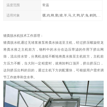
温度范围
常温
适用对象
骡,鸡,蜂,鹅,猪,羊,马,犬,鸭,驴,兔,鹌鹑,牛,鸽
猪粪脱水机技术工作原理：
猪粪脱水机通过无堵浆液泵将粪水抽送至主机，经过挤压螺旋绞龙
将粪水推之主机前方，物料中的水分在边压带滤的作用下挤出网
筛，流出排水管，分离机连续不断地将粪水推至主机前方，主机前
方压力不断，当大到一定程度时，就将卸料口顶开，挤出挤压口，
达到挤压出料的目的，通过主机下方的配重块，可根据用户需求调
节工作效率和含水率。