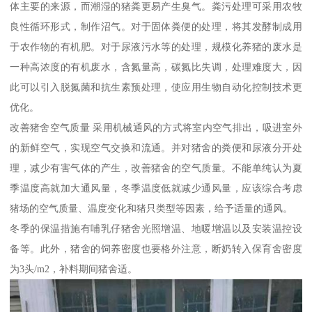
体主要的来源，而潮湿的猪粪更易产生臭气。粪污处理可采用农牧
良性循环形式，制作沼气。对于固体粪便的处理，将其发酵制成用
于农作物的有机肥。对于尿液污水等的处理，规模化养猪的废水是
一种高浓度的有机废水，含氮量高，碳氮比失调，处理难度大，因
此可以引入脱氮菌和抗生素预处理，使应用生物自动化控制技术更
优化。
改善猪舍空气质量 采用机械通风的方式将室内空气排出，吸进室外
的新鲜空气，实现空气交换和流通。并对猪舍的粪便和尿液分开处
理，减少有害气体的产生，改善猪舍的空气质量。不能单纯认为夏
季温度高就加大通风量，冬季温度低就减少通风量，应该综合考虑
猪场的空气质量、温度变化和猪只类型等因素，给予适量的通风。
冬季的保温措施有哺乳仔猪舍光照增温、地暖增温以及安装温控设
备等。此外，猪舍的饲养密度也要格外注意，断奶转入保育舍密度
为3头/m2，补料期间猪舍适。