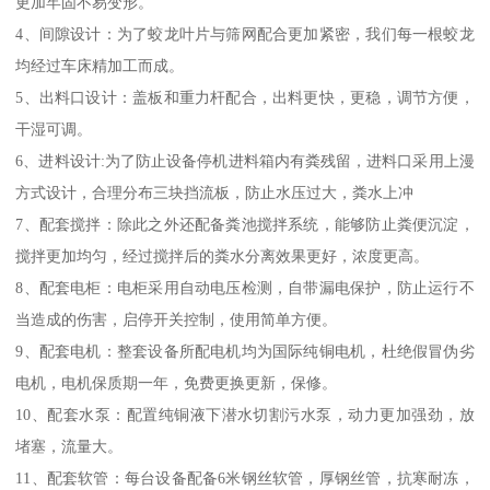
更加牢固不易变形。
4、间隙设计：为了蛟龙叶片与筛网配合更加紧密，我们每一根蛟龙
均经过车床精加工而成。
5、出料口设计：盖板和重力杆配合，出料更快，更稳，调节方便，
干湿可调。
6、进料设计:为了防止设备停机进料箱内有粪残留，进料口采用上漫
方式设计，合理分布三块挡流板，防止水压过大，粪水上冲
7、配套搅拌：除此之外还配备粪池搅拌系统，能够防止粪便沉淀，
搅拌更加均匀，经过搅拌后的粪水分离效果更好，浓度更高。
8、配套电柜：电柜采用自动电压检测，自带漏电保护，防止运行不
当造成的伤害，启停开关控制，使用简单方便。
9、配套电机：整套设备所配电机均为国际纯铜电机，杜绝假冒伪劣
电机，电机保质期一年，免费更换更新，保修。
10、配套水泵：配置纯铜液下潜水切割污水泵，动力更加强劲，放
堵塞，流量大。
11、配套软管：每台设备配备6米钢丝软管，厚钢丝管，抗寒耐冻，