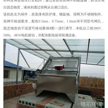
特种泵将原粪水打至机内，通过安置在筛网中的螺旋轴，挤压分离
出固态物质，液体则通过筛网从出液口流出。
该机机生为铸件，表面漆有防护漆、螺旋轴、筛网为不锈钢制作。
筛网可根据要求，配有0.5mm、0.75mm、1.0mm等不同型号网孔，
固态物质的干湿度可移动重锤Ⅱ图一进行调节，本机以三相380V、
50Hz、4KW电机驱动，并配有配电箱等附属设备。