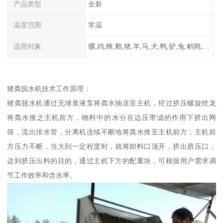
产品类型
全新
温度范围
常温
适用对象
骡,鸡,蜂,鹅,猪,羊,马,犬,鸭,驴,兔,鹌鹑,牛,鸽
猪粪脱水机技术工作原理：
猪粪脱水机通过无堵浆液泵将粪水抽送至主机，经过挤压螺旋绞龙
将粪水推之主机前方，物料中的水分在边压带滤的作用下挤出网
筛，流出排水管，分离机连续不断地将粪水推至主机前方，主机前
方压力不断，当大到一定程度时，就将卸料口顶开，挤出挤压口，
达到挤压出料的目的，通过主机下方的配重块，可根据用户需求调
节工作效率和含水率。