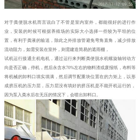
对于粪便脱水机而言说白了不管是室内室外，都能很好的进行作
业，安装的时候可根据养殖场的实际大小选择一些较为平坦的位
置，有利于粪液的输送，除此之外排放管避免弯角直角，减少排放
流动阻力，如需安装在室外，则需建造简易的遮雨棚，
试机运行接通主机电机，通过运行来判断粪便脱水机螺旋轴转动方
向是否正确，停机，然后永含水70%左右的物料渣或废报纸，布料等
将机械的卸料口填实填满，然后调节配重块位置在的力矩上，以形
成挤压机的压力层，压力层没有填好的挤压机是不能开机运行的，
因为泵入粪水后在无压的情况下，会喷出卸料口。