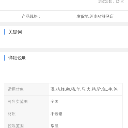
浏览次数：
124
次
产品规格：
发货地:
河南省驻马店
关键词
详细说明
适用对象
骡,鸡,蜂,鹅,猪,羊,马,犬,鸭,驴,兔,,牛,鸽
可售卖范围
全国
材质
不锈钢
控温范围
常温