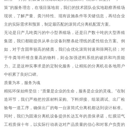
策”的服务理念，在项目落地前，我们的技术团队会实地勘察养殖场
现状，了解产量、粪污特性、现有设施条件等关键信息，再结合业
主的实际需求和预算，制定最匹配的滚筒式分离机配置方案。
无论是日产几吨粪污的中小型养殖场，还是日产数十吨的大型养殖
集团，我们都能提供从单台设备到整条处理线的柔性组合方案。例
如，对于含固率较高的猪粪，我们会优化滚筒转速和筛网孔径；对
于牛粪等纤维含量高的物料，则会加强进料系统的破拱和均质能
力。正是这种实事求是的定制化服务，让精拓的分离机在各地用户
中积累了良好口碑。
质量为本，服务为魂
精拓环保始终坚信：“质量是企业的生命，服务是企业的灵魂。”在制
造环节，我们严格把控原材料采购、下料焊接、组装调试、出厂检
验每一道工序，确保出厂的每一台滚筒式分离机都达到设计标准。
同时，我们为固液分离机设备提供长达五年的质保承诺，红膜沼气
工程质保十年，以实际行动表达对产品质量的信心和对客户负责的