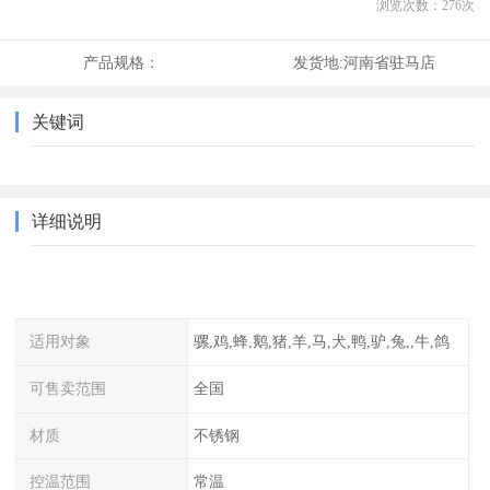
浏览次数：
276
次
产品规格：
发货地:
河南省驻马店
关键词
详细说明
适用对象
骡,鸡,蜂,鹅,猪,羊,马,犬,鸭,驴,兔,,牛,鸽
可售卖范围
全国
材质
不锈钢
控温范围
常温