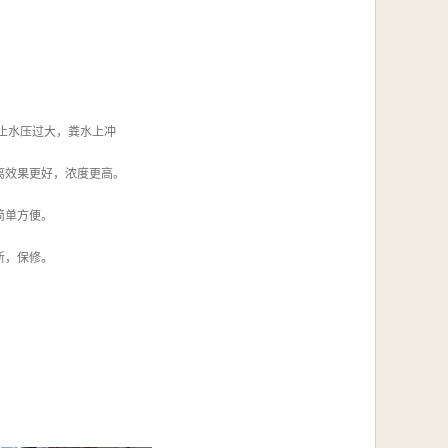
止水压过大，粪水上冲
离效果更好，浓度更高。
简单方便。
新，保修。