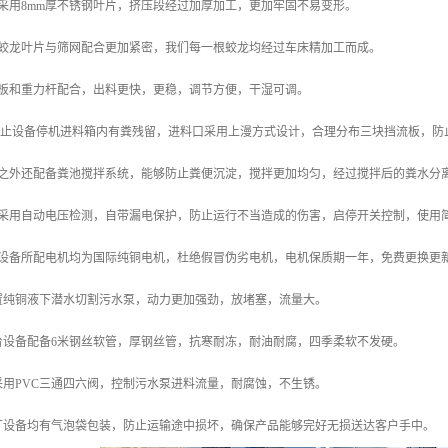
采用8mm厚不锈钢叶片，挤压段经过加厚加工，更加牢固不易变形。
了蛟龙叶片与筛网配合更加紧密，我们每一根蛟龙均经过车床精加工而成。
盖板和重力杆配合，出料更快，更稳，调节方便，干湿可调。
了防止设备停机进料箱内有粪残留，进料口采用上漫方式设计，合理分布三块挡流板，防
此之外还配备粪池搅拌系统，能够防止粪便沉淀，搅拌更加均匀，经过搅拌后的粪水分
柜采用自动电压检测，自带漏电保护，防止运行不当造成的伤害，启停开关控制，使用
套设备所配电机均为国际纯铜电机，杜绝假冒伪劣电机，电机保质期一年，免费更换更
配置纯铜液下潜水切割污水泵，动力更加强劲，放堵塞，流量大。
台设备配备6米钢丝软管，厚钢丝管，抗寒耐冻，耐油耐腐，四季柔软不发硬。
采用PVC三通四六阀，控制污水泵进料流量，耐腐蚀，不生锈。
本厂设备均有气泡袋包装，防止运输途中损坏，确保产品能够完好无损送达客户手中。