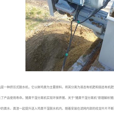
机是一种挤压式脱水机，它以鲜鸡粪为主要原料，将其分离为液态有机肥和固态有机肥
长了产品使用寿命。猪粪干湿分离机实现环保养猪、关于“猪粪干湿分离机”原理解析猪
中的粪水、粪渣一起提升送入鸡粪干湿脱水机内，随着安装在滤网内部的绞龙叶片不断