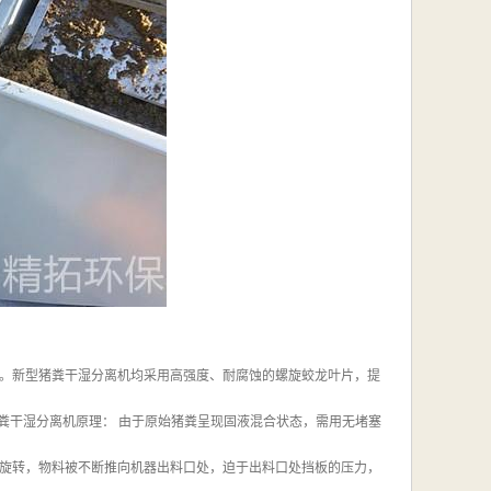
。新型猪粪干湿分离机均采用高强度、耐腐蚀的螺旋蛟龙叶片，提
粪干湿分离机原理： 由于原始猪粪呈现固液混合状态，需用无堵塞
旋转，物料被不断推向机器出料口处，迫于出料口处挡板的压力，