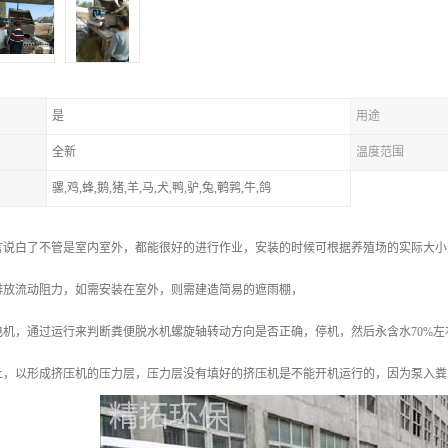
是
用途
全新
温度范围
骡,鸡,蜂,鹅,猪,羊,马,犬,鸭,驴,兔,鹌鹑,牛,鸽
言说白了不管是室内室外，都能很好的进行作业，安装的时候可根据养殖场的实际大小
排放流动阻力，如需安装在室外，则需建造简易的遮雨棚，
电机，通过运行来判断粪便脱水机螺旋轴转动方向是否正确，停机，然后永含水70%
上，以形成挤压机的压力层，压力层没有填好的挤压机是不能开机运行的，因为泵入粪