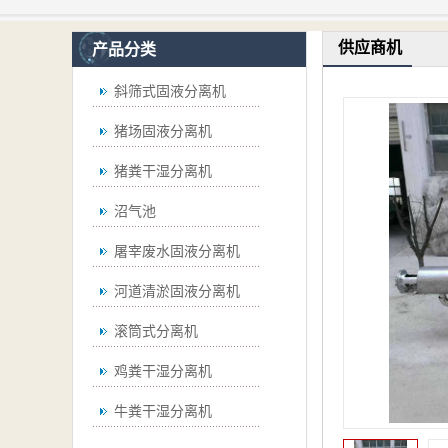
供应商机
产品分类
斜筛式固液分离机
猪场固液分离机
猪粪干湿分离机
沼气池
屠宰废水固液分离机
河道清淤固液分离机
滚筒式分离机
鸡粪干湿分离机
牛粪干湿分离机