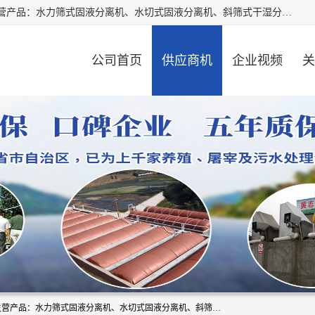
河南精拓环保设备有限公司（咨询电话：18595569755），主营产品：水力筛式固液分离机、水切式固液分离机、斜筛式干湿分离机、养猪场固液分离机、斜筛式固液分离机、屠宰场固液分离机、猪场干湿分离机等。公司从事固液分离设备及配套沼气池的研发、设计、销售与施工，并提供污水处理整体解决方案。
公司首页
供应商机
企业视频
关
河南精拓环保设备有限公司（咨询电话：18595569755），主营产品：水力筛式固液分离机、水切式固液分离机、斜筛式干湿分离机、养猪场固液分离机、斜筛式固液分离机、屠宰场固液分离机、猪场干湿分离机等。公司从事固液分离设备及配套沼气池的研发、设计、销售与施工，并提供污水处理整体解决方案。