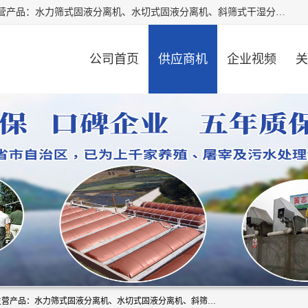
河南精拓环保设备有限公司（咨询电话：18595569755），主营产品：水力筛式固液分离机、水切式固液分离机、斜筛式干湿分离机、养猪场固液分离机、斜筛式固液分离机、屠宰场固液分离机、猪场干湿分离机等。公司从事固液分离设备及配套沼气池的研发、设计、销售与施工，并提供污水处理整体解决方案。
公司首页
供应商机
企业视频
关
河南精拓环保设备有限公司（咨询电话：18595569755），主营产品：水力筛式固液分离机、水切式固液分离机、斜筛式干湿分离机、养猪场固液分离机、斜筛式固液分离机、屠宰场固液分离机、猪场干湿分离机等。公司从事固液分离设备及配套沼气池的研发、设计、销售与施工，并提供污水处理整体解决方案。