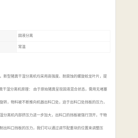
固液分离
常温
。新型猪粪干湿分离机均采用高强度、耐腐蚀的螺旋蛟龙叶片，提
粪干湿分离机原理： 由于原始猪粪呈现固液混合状态，需用无堵塞
旋转，物料被不断推向机器出料口处，迫于出料口处挡板的压力，
湿分离机内部挤压力进一步加大，出料口的挡板被强行顶开，干物
制出料口挡板的压力，我们可以通过调节配重块的位置来调整压