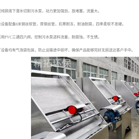
配置纯铜液下潜水切割污水泵，动力更加强劲，放堵塞，流量大。
台设备配备6米钢丝软管，厚钢丝管，抗寒耐冻，耐油耐腐，四季柔软不发硬。
采用PVC三通四六阀，控制污水泵进料流量，耐腐蚀，不生锈。
本厂设备均有气泡袋包装，防止运输途中损坏，确保产品能够完好无损送达客户手中。