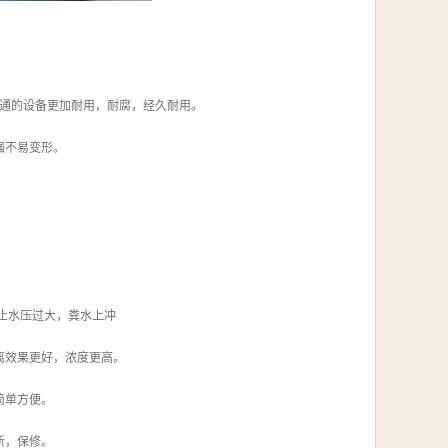
普通的设备更加耐用，耐腐，经久耐用。
强不易变形。
止水压过大，粪水上冲
离效果更好，浓度更高。
简单方便。
新，保修。