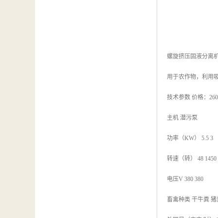
螺旋挤压固液分离
用于农作物，利用
技术参数 价格：260
主机 潜污泵
功率（KW） 5.5 3
转速（转） 48 1450
电压V 380 380
畜禽种类 干牛粪 猪