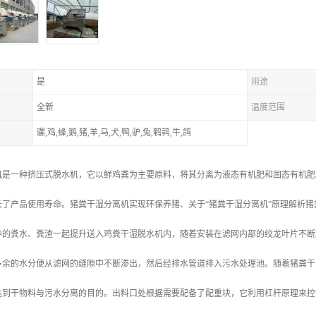
是
用途
全新
温度范围
骡,鸡,蜂,鹅,猪,羊,马,犬,鸭,驴,兔,鹌鹑,牛,鸽
机是一种挤压式脱水机，它以鲜鸡粪为主要原料，将其分离为液态有机肥和固态有机肥
长了产品使用寿命。猪粪干湿分离机实现环保养猪、关于“猪粪干湿分离机”原理解析猪
中的粪水、粪渣一起提升送入鸡粪干湿脱水机内，随着安装在滤网内部的绞龙叶片不断
多余的水分便从滤网的缝隙中不断渗出，然后经排水管道排入污水处理池。随着猪粪干
达到干物料与污水分离的目的。出料口处根据需要配备了配重块，它利用杠杆原理来控