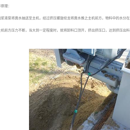
作原理：
堵浆液泵将粪水抽送至主机，经过挤压螺旋绞龙将粪水推之主机前方，物料中的水分在
主机前方压力不断，当大到一定程度时，就将卸料口顶开，挤出挤压口，达到挤压出料