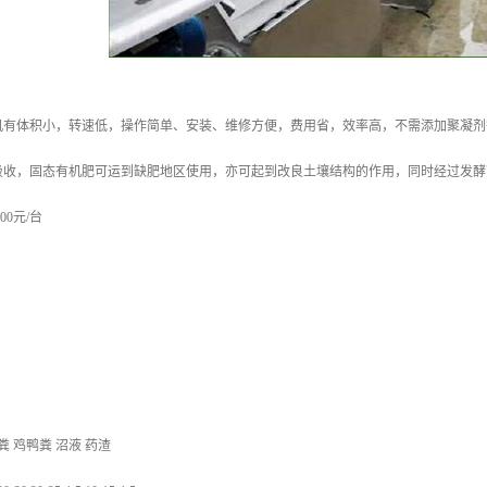
机有体积小，转速低，操作简单、安装、维修方便，费用省，效率高，不需添加聚凝剂
吸收，固态有机肥可运到缺肥地区使用，亦可起到改良土壤结构的作用，同时经过发酵
00元/台
粪 鸡鸭粪 沼液 药渣