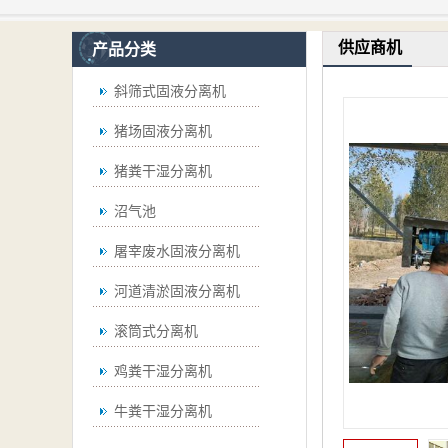
供应商机
产品分类
斜筛式固液分离机
猪场固液分离机
猪粪干湿分离机
沼气池
屠宰废水固液分离机
河道清淤固液分离机
滚筒式分离机
鸡粪干湿分离机
牛粪干湿分离机