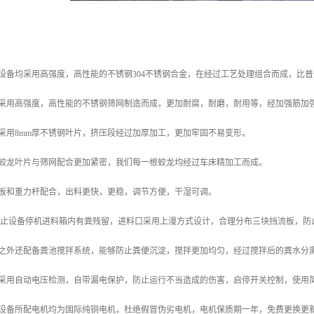
设备均采用高强度，高性能的不锈钢304不锈钢合金，在经过工艺处理组合而成，比
网采用高强度，高性能的不锈钢筛网制造而成，更加耐腐，耐磨，耐用等，经加强筋加
采用8mm厚不锈钢叶片，挤压段经过加厚加工，更加牢固不易变形。
了蛟龙叶片与筛网配合更加紧密，我们每一根蛟龙均经过车床精加工而成。
盖板和重力杆配合，出料更快，更稳，调节方便，干湿可调。
了防止设备停机进料箱内有粪残留，进料口采用上漫方式设计，合理分布三块挡流板，防
此之外还配备粪池搅拌系统，能够防止粪便沉淀，搅拌更加均匀，经过搅拌后的粪水分
柜采用自动电压检测，自带漏电保护，防止运行不当造成的伤害，启停开关控制，使用
套设备所配电机均为国际纯铜电机，杜绝假冒伪劣电机，电机保质期一年，免费更换更