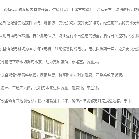
了防止设备停机进料箱内有粪残留，进料口采用上漫方式设计，合理分布三块挡流板，防
此之外还配备粪池搅拌系统，能够防止粪便沉淀，搅拌更加均匀，经过搅拌后的粪水分
柜采用自动电压检测，自带漏电保护，防止运行不当造成的伤害，启停开关控制，使用
套设备所配电机均为国际纯铜电机，杜绝假冒伪劣电机，电机保质期一年，免费更换更
配置纯铜液下潜水切割污水泵，动力更加强劲，放堵塞，流量大。
台设备配备6米钢丝软管，厚钢丝管，抗寒耐冻，耐油耐腐，四季柔软不发硬。
采用PVC三通四六阀，控制污水泵进料流量，耐腐蚀，不生锈。
本厂设备均有气泡袋包装，防止运输途中损坏，确保产品能够完好无损送达客户手中。