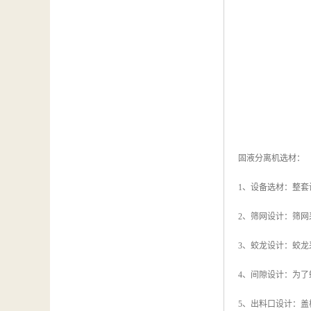
固液分离机选材：
1、设备选材：整套
2、筛网设计：筛
3、蛟龙设计：蛟龙
4、间隙设计：为
5、出料口设计：