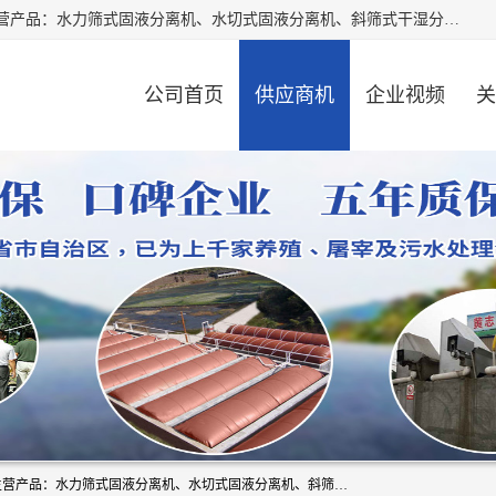
河南精拓环保设备有限公司（咨询电话：18595569755），主营产品：水力筛式固液分离机、水切式固液分离机、斜筛式干湿分离机、养猪场固液分离机、斜筛式固液分离机、屠宰场固液分离机、猪场干湿分离机等。公司从事固液分离设备及配套沼气池的研发、设计、销售与施工，并提供污水处理整体解决方案。
公司首页
供应商机
企业视频
关
河南精拓环保设备有限公司（咨询电话：18595569755），主营产品：水力筛式固液分离机、水切式固液分离机、斜筛式干湿分离机、养猪场固液分离机、斜筛式固液分离机、屠宰场固液分离机、猪场干湿分离机等。公司从事固液分离设备及配套沼气池的研发、设计、销售与施工，并提供污水处理整体解决方案。