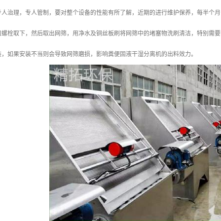
专人治理，专人管制，要对整个设备的性能有所了解，近期的进行维护保养，每半个月
口螺栓取下，然后取出网筛，用净水及铜丝板刷将网筛中的堵塞物洗刷清洁，特别需要
装，如果安装不当则会导致网筛磨损，影响粪便固液干湿分离机的出料效力。