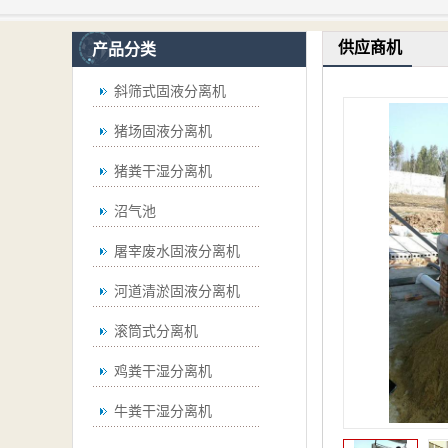
供应商机
产品分类
斜筛式固液分离机
猪场固液分离机
猪粪干湿分离机
沼气池
屠宰废水固液分离机
河道清淤固液分离机
滚筒式分离机
鸡粪干湿分离机
牛粪干湿分离机