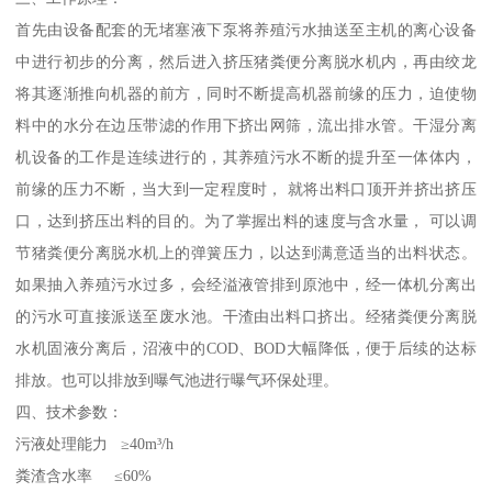
首先由设备配套的无堵塞液下泵将养殖污水抽送至主机的离心设备
中进行初步的分离，然后进入挤压猪粪便分离脱水机内，再由绞龙
将其逐渐推向机器的前方，同时不断提高机器前缘的压力，迫使物
料中的水分在边压带滤的作用下挤出网筛，流出排水管。干湿分离
机设备的工作是连续进行的，其养殖污水不断的提升至一体体内，
前缘的压力不断，当大到一定程度时， 就将出料口顶开并挤出挤压
口，达到挤压出料的目的。为了掌握出料的速度与含水量， 可以调
节猪粪便分离脱水机上的弹簧压力，以达到满意适当的出料状态。
如果抽入养殖污水过多，会经溢液管排到原池中，经一体机分离出
的污水可直接派送至废水池。干渣由出料口挤出。经猪粪便分离脱
水机固液分离后，沼液中的COD、BOD大幅降低，便于后续的达标
排放。也可以排放到曝气池进行曝气环保处理。
四、技术参数：
污液处理能力 ≥40m³/h
粪渣含水率 ≤60%