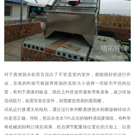
对于粪便脱水机而言说白了不管是室内室外，都能很好的进行作
业，安装的时候可根据养殖场的实际大小选择一些较为平坦的位
置，有利于粪液的输送，除此之外排放管避免弯角直角，减少排放
流动阻力，如需安装在室外，则需建造简易的遮雨棚，
试机运行接通主机电机，通过运行来判断粪便脱水机螺旋轴转动方
向是否正确，停机，然后永含水70%左右的物料渣或废报纸，布料等
将机械的卸料口填实填满，然后调节配重块位置在的力矩上，以形