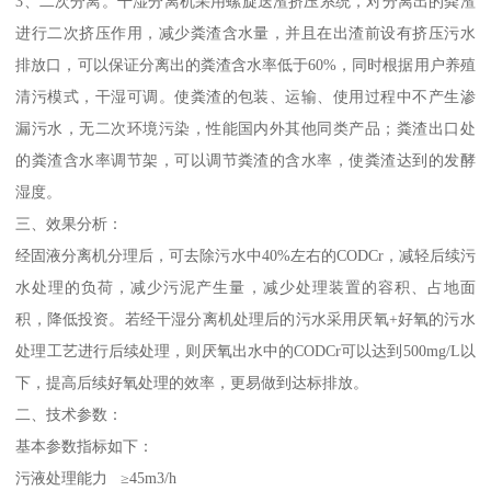
3、二次分离。干湿分离机采用螺旋送渣挤压系统，对分离出的粪渣
进行二次挤压作用，减少粪渣含水量，并且在出渣前设有挤压污水
排放口，可以保证分离出的粪渣含水率低于60%，同时根据用户养殖
清污模式，干湿可调。使粪渣的包装、运输、使用过程中不产生渗
漏污水，无二次环境污染，性能国内外其他同类产品；粪渣出口处
的粪渣含水率调节架，可以调节粪渣的含水率，使粪渣达到的发酵
湿度。
三、效果分析：
经固液分离机分理后，可去除污水中40%左右的CODCr，减轻后续污
水处理的负荷，减少污泥产生量，减少处理装置的容积、占地面
积，降低投资。若经干湿分离机处理后的污水采用厌氧+好氧的污水
处理工艺进行后续处理，则厌氧出水中的CODCr可以达到500mg/L以
下，提高后续好氧处理的效率，更易做到达标排放。
二、技术参数：
基本参数指标如下：
污液处理能力 ≥45m3/h