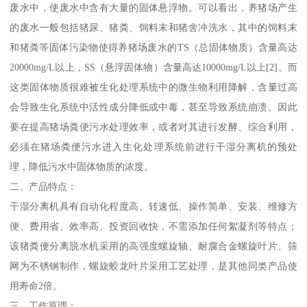
废水中，使废水中含有大量的固体悬浮物。可以看出，养猪场产生
的废水一般包括猪尿、猪粪、饲料末和猪舍冲洗水，其中的饲料末
和猪粪等固体污染物使得养猪场废水的TS（总固体物质）含量高达
20000mg/L以上，SS（悬浮固体物）含量高达10000mg/L以上[2]。而
这类固体物质很难被生化处理系统中的微生物利用降解，含量过高
会导致生化系统中活性成分降低或中毒，甚至导致系统崩溃。因此
要在提高猪场粪便污水处理效率，或者对其进行发酵、综合利用，
必须在猪场粪便污水进入生化处理系统前进行干湿分离机的预处
理，降低污水中固体物质的浓度。
二、产品特点：
干湿分离机具有自动化程度高、转速低、操作简单、安装、维修方
便、费用省、效率高、投资回收快，不需添加任何絮凝剂等特点；
该猪粪便分离脱水机采用的高强度螺旋轴、耐腐合金螺旋叶片、筛
网为不锈钢制作，螺旋蛟龙叶片采用工艺处理，是其他同类产品使
用寿命2倍。
三、工作原理：