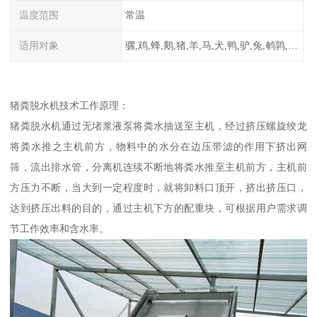
温度范围
常温
适用对象
骡,鸡,蜂,鹅,猪,羊,马,犬,鸭,驴,兔,鹌鹑,牛,鸽
猪粪脱水机技术工作原理：
猪粪脱水机通过无堵浆液泵将粪水抽送至主机，经过挤压螺旋绞龙
将粪水推之主机前方，物料中的水分在边压带滤的作用下挤出网
筛，流出排水管，分离机连续不断地将粪水推至主机前方，主机前
方压力不断，当大到一定程度时，就将卸料口顶开，挤出挤压口，
达到挤压出料的目的，通过主机下方的配重块，可根据用户需求调
节工作效率和含水率。