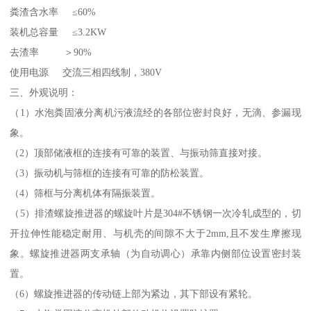
粪渣含水率 ≤60%
装机总容量 ≤3.2KW
去渣率 ＞90%
使用电源 交流三相四线制，380V
三、外观说明：
（1）水泡粪固液分离机污液流经的各部位密封良好，无滴、参漏现
象。
（2）顶部储液框的连接有可靠的装置、与振动筛直接对接。
（3）振动机与筛框的连接有可靠的防松装置。
（4）筛框与分离机体有隔振装置。
（5）排渣螺旋推进器的螺旋叶片是304#不锈钢一次冷轧成型的，切
开拉伸性能稳定耐用、与机壳的间隙不大于2mm,且不发生摩擦现
象。螺旋推进器两支承轴（为自动调心）承靠内侧部位设置密封装
置。
（6）螺旋推进器的传动链上部为紧边，其下部设有紧轮。