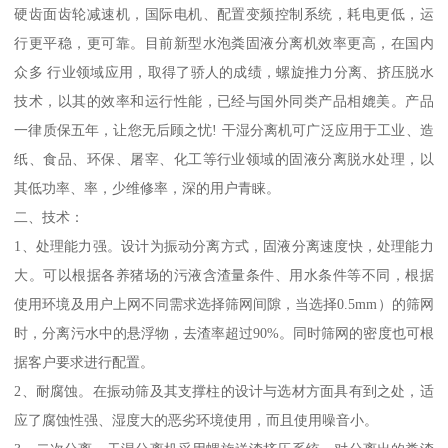
硬齿面齿轮减速机，国际电机、配置变频控制系统，耗电更低，运
行更平稳，更可靠。目前新型水泡粪固液分离机效率更高，在国内
众多 行业领域应用，取得了骄人的成绩，螺旋推力分离、挤压脱水
技术，以其的效率和运行性能，已经与国外同类产品相媲美。产品
一律质保五年，让您无后顾之忧! 干湿分离机可广泛应用于工业、造
纸、食品、环保、屠宰、化工等行业领域的固液分离脱水处理，以
其低功率、率，少维修率，深的用户青睐。
二、技术：
1、处理能力强。设计为振动分离方式，固液分离速度快，处理能力
大。可以根据各养猪场的污液含渣量条件、用水条件等不同，根据
使用环境及用户上网不同需求选择筛网间隙，当选择0.5mm）的筛网
时，分离污水中的悬浮物，去渣率超过90%。同时筛网的密度也可根
据客户要求进行配置。
2、耐腐蚀。在振动筛及其支撑柱的设计与选材方面具有到之处，适
应了腐蚀性强、湿度大的恶劣环境使用，而且使用噪音小。