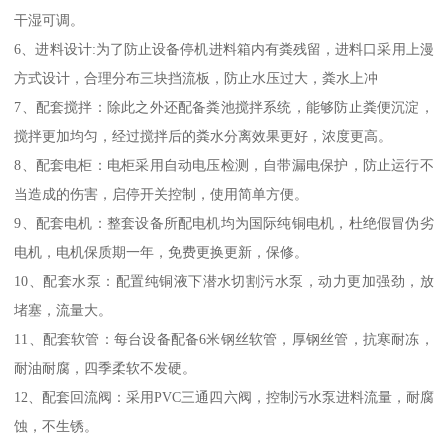
干湿可调。
6、进料设计:为了防止设备停机进料箱内有粪残留，进料口采用上漫
方式设计，合理分布三块挡流板，防止水压过大，粪水上冲
7、配套搅拌：除此之外还配备粪池搅拌系统，能够防止粪便沉淀，
搅拌更加均匀，经过搅拌后的粪水分离效果更好，浓度更高。
8、配套电柜：电柜采用自动电压检测，自带漏电保护，防止运行不
当造成的伤害，启停开关控制，使用简单方便。
9、配套电机：整套设备所配电机均为国际纯铜电机，杜绝假冒伪劣
电机，电机保质期一年，免费更换更新，保修。
10、配套水泵：配置纯铜液下潜水切割污水泵，动力更加强劲，放
堵塞，流量大。
11、配套软管：每台设备配备6米钢丝软管，厚钢丝管，抗寒耐冻，
耐油耐腐，四季柔软不发硬。
12、配套回流阀：采用PVC三通四六阀，控制污水泵进料流量，耐腐
蚀，不生锈。