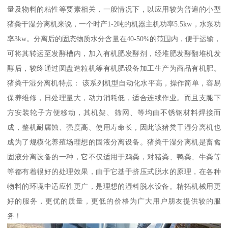
量及物料的粘性等要素相关，一般情况下，以应用较为普遍的小型
猪粪干湿分离机来说，一个时产1-2吨的机器主机功率5.5kw，水泵功
率3kw。分离后的固态物质水分含量在40-50%的范围内，便于运输，
可将其转运至发酵槽内，加入有机肥发酵剂，经堆肥发酵翻堆机发
酵后，较终通过圆盘造粒机等有机肥设备加工生产为商品有机肥。
猪粪干湿分离机特点： 该系列机型自动化水平高，操作简单，容易
保养维修，日处理量大，动力消耗低，适合连续作业。而且支腿下
方安装轮子方便移动，其机架、筛网、等均由不锈钢材料焊接而
成，整机耐腐蚀、强度高、使用寿命长，因此该猪粪干湿分离机也
成为了规模化养殖场理想的固液分离设备。猪粪干湿分离机是畜禽
固液分离设备的一种，它不仅适用于鸡粪，对猪粪、鸭粪、牛粪等
等都有着很好的处理效果，由于它基于挤压式脱水的原理，在各种
物料的环境中适应性更广，是理想的湿料脱水设备。精拓机械用更
好的服务，更优的质量，更低的价格为广大用户朋友提供较的服
务！