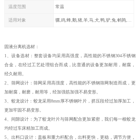
温度范围
常温
适用对象
骡,鸡,蜂,鹅,猪,羊,马,犬,鸭,驴,兔,鹌鹑,牛,鸽
固液分离机选材：
1、设备选材：整套设备均采用高强度，高性能的不锈钢304不锈钢
合金，在经过工艺处理组合而成，比普通的设备更加耐用，耐腐，
经久耐用。
2、筛网设计：筛网采用高强度，高性能的不锈钢筛网制造而成，更
加耐腐，耐磨，耐用等，经加强筋加强不易变形。
3、蛟龙设计：蛟龙采用8mm厚不锈钢叶片，挤压段经过加厚加工，
更加牢固不易变形。
4、间隙设计：为了蛟龙叶片与筛网配合更加紧密，我们每一根蛟龙
均经过车床精加工而成。
5、出料口设计：盖板和重力杆配合，出料更快，更稳，调节方便，