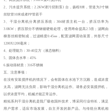
2、污水提升系统：2.2KW潜污切割泵1 台，扬程8米，管道为3寸钢
丝软管10米或者PP管若干
3、干湿分离机分离挤压系统：304材质主机一台，挤压功率为
3.0KW；挤压部分不锈钢镀硬铬处理，使用寿命提高2.5倍；滤网由
梯形丝精密制成，过滤精度0.45㎜，配置滤网震动装置，外形尺寸
1200X1200毫米；
4、处理能力：30-40立方（液态物料）
5、固体含水率：45%
6.振动筛材质：316不锈钢
五、注意事项：
在没有安装搅拌机的情况下，会有固体在水池下方沉殿，造成浓度
太高，滤网无法负荷，影响干湿分离机运作。请务必安装搅拌机，
以求浓度平均，机械才能正常运作。
精拓系列干湿分离机是我厂吸收国外技术，博采同行业特长，满足
用户需求，适应市场发展，自主开发的新产品。与传统分离机相