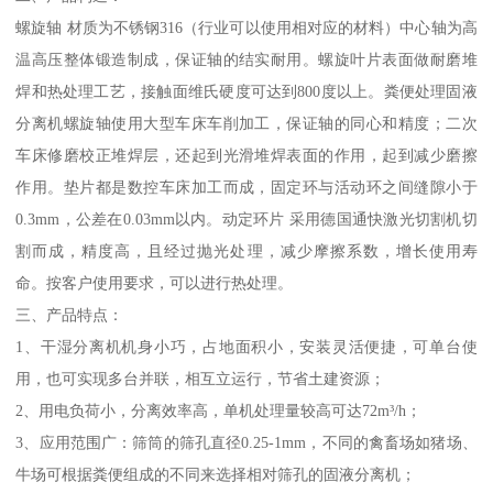
螺旋轴 材质为不锈钢316（行业可以使用相对应的材料）中心轴为高
温高压整体锻造制成，保证轴的结实耐用。螺旋叶片表面做耐磨堆
焊和热处理工艺，接触面维氏硬度可达到800度以上。粪便处理固液
分离机螺旋轴使用大型车床车削加工，保证轴的同心和精度；二次
车床修磨校正堆焊层，还起到光滑堆焊表面的作用，起到减少磨擦
作用。垫片都是数控车床加工而成，固定环与活动环之间缝隙小于
0.3mm，公差在0.03mm以内。动定环片 采用德国通快激光切割机切
割而成，精度高，且经过抛光处理，减少摩擦系数，增长使用寿
命。按客户使用要求，可以进行热处理。
三、产品特点：
1、干湿分离机机身小巧，占地面积小，安装灵活便捷，可单台使
用，也可实现多台并联，相互立运行，节省土建资源；
2、用电负荷小，分离效率高，单机处理量较高可达72m³/h；
3、应用范围广：筛筒的筛孔直径0.25-1mm，不同的禽畜场如猪场、
牛场可根据粪便组成的不同来选择相对筛孔的固液分离机；