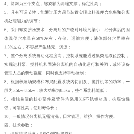
4、筛网为三个支点，螺旋轴为两端支撑，稳定性高；
5、具有可调节性，能通过压力调节装置实现出料粪便含水率和分离
机处理能力的调节；
6、采用螺旋挤压技术，分离后的产物对环境污染小，经分离后的固
体粪便含水量在50%左右，存储、运输方便；液体部分含固率在
1.5%左右，不容易产生结壳、沉淀；
7、整个分离系统自动化程度高，控制系统能通过集粪池液位控制，
实现进料泵、搅拌机和固液分离机的自动化运行和关闭，减轻设备
管理人员的劳动强度，同时也支持手动控制；
8、根据养殖场规模和布局配置系统内切割泵、搅拌机等的功率，一
般为5.5kw-8.5kw，较大功率为8.5kw，整个系统耗能低；
9、接触粪便的核心部件及管件均采用316不锈钢材质，抗腐蚀性
强，可靠性高，使用寿命长；
10、一般情况分离机无需清洗，日常管理、维护、操作方便。
四、技术参数：
1、调质搅拌系统：3.0KW桨叶搅拌机