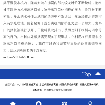
粪干湿脱水机内，随着安装在滤网内部的绞龙叶片不断旋转，物料
被不断推向机器出料口处，迫于出料口处挡板的压力，物料被不断
挤压，多余的水分便从滤网的缝隙中不断渗出，然后经排水管道排
入污水处理池。随着猪粪干湿分离机内部挤压力进一步加大，出料
口的挡板被强行顶开，干物料从此排出，从而达到干物料与污水分
离的目的。出料口处根据需要配备了配重块，它利用杠杆原理来控
制出料口挡板的压力，我们可以通过调节配重块的位置来调整压
力，以达到所需要的干湿程度。
m.hyne587.b2b168.com
Top
主营产品：水力筛式固液分离机 水切式固液分离机 斜筛式干湿分离机 斜筛式固液分离机
版权所有：河南精拓环保设备有限公司