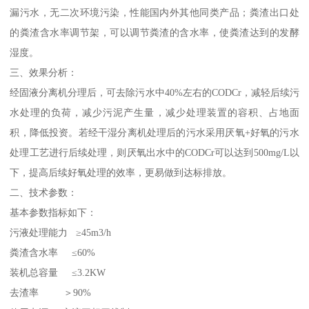
漏污水，无二次环境污染，性能国内外其他同类产品；粪渣出口处
的粪渣含水率调节架，可以调节粪渣的含水率，使粪渣达到的发酵
湿度。
三、效果分析：
经固液分离机分理后，可去除污水中40%左右的CODCr，减轻后续污
水处理的负荷，减少污泥产生量，减少处理装置的容积、占地面
积，降低投资。若经干湿分离机处理后的污水采用厌氧+好氧的污水
处理工艺进行后续处理，则厌氧出水中的CODCr可以达到500mg/L以
下，提高后续好氧处理的效率，更易做到达标排放。
二、技术参数：
基本参数指标如下：
污液处理能力 ≥45m3/h
粪渣含水率 ≤60%
装机总容量 ≤3.2KW
去渣率 ＞90%