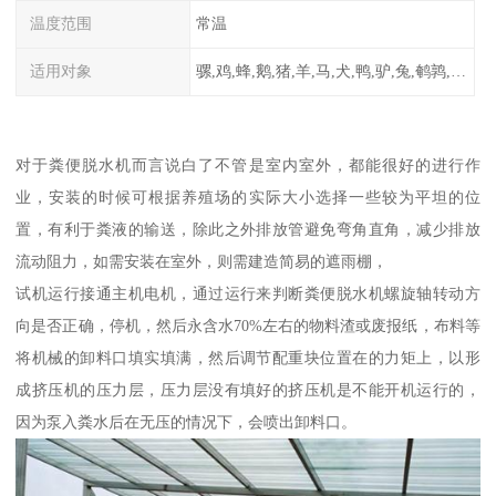
温度范围
常温
适用对象
骡,鸡,蜂,鹅,猪,羊,马,犬,鸭,驴,兔,鹌鹑,牛,鸽
对于粪便脱水机而言说白了不管是室内室外，都能很好的进行作
业，安装的时候可根据养殖场的实际大小选择一些较为平坦的位
置，有利于粪液的输送，除此之外排放管避免弯角直角，减少排放
流动阻力，如需安装在室外，则需建造简易的遮雨棚，
试机运行接通主机电机，通过运行来判断粪便脱水机螺旋轴转动方
向是否正确，停机，然后永含水70%左右的物料渣或废报纸，布料等
将机械的卸料口填实填满，然后调节配重块位置在的力矩上，以形
成挤压机的压力层，压力层没有填好的挤压机是不能开机运行的，
因为泵入粪水后在无压的情况下，会喷出卸料口。