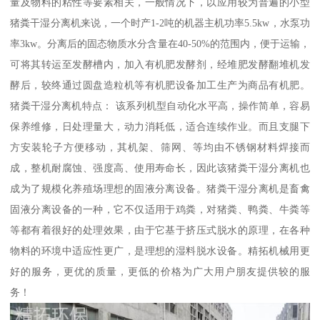
量及物料的粘性等要素相关，一般情况下，以应用较为普遍的小型
猪粪干湿分离机来说，一个时产1-2吨的机器主机功率5.5kw，水泵功
率3kw。分离后的固态物质水分含量在40-50%的范围内，便于运输，
可将其转运至发酵槽内，加入有机肥发酵剂，经堆肥发酵翻堆机发
酵后，较终通过圆盘造粒机等有机肥设备加工生产为商品有机肥。
猪粪干湿分离机特点： 该系列机型自动化水平高，操作简单，容易
保养维修，日处理量大，动力消耗低，适合连续作业。而且支腿下
方安装轮子方便移动，其机架、筛网、等均由不锈钢材料焊接而
成，整机耐腐蚀、强度高、使用寿命长，因此该猪粪干湿分离机也
成为了规模化养殖场理想的固液分离设备。猪粪干湿分离机是畜禽
固液分离设备的一种，它不仅适用于鸡粪，对猪粪、鸭粪、牛粪等
等都有着很好的处理效果，由于它基于挤压式脱水的原理，在各种
物料的环境中适应性更广，是理想的湿料脱水设备。精拓机械用更
好的服务，更优的质量，更低的价格为广大用户朋友提供较的服
务！