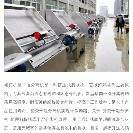
精拓机械干湿分离机是一种挤压式脱水机，它以鲜鸡粪为主要原
料，将其分离为液态有机肥和固态有机肥。新型猪粪干湿分离机均
采用高强度、耐腐蚀的螺旋蛟龙叶片，提高了工作效率，延长了产
品使用寿命。猪粪干湿分离机实现环保养猪、关于“猪粪干湿分离
机”原理解析猪粪干湿分离机原理： 由于原始猪粪呈现固液混合状
态，需用无堵塞的泵将储存在粪池中的粪水、粪渣一起提升送入鸡