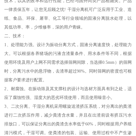
技术，以其的效率和运行性能，已经与国外同类产品相媲美。产品
一律质保五年，让您无后顾之忧! 干湿分离机可广泛应用于工业、造
纸、食品、环保、屠宰、化工等行业领域的固液分离脱水处理，以
其低功率、率，少维修率，深的用户青睐。
二、技术：
1、处理能力强。设计为振动分离方式，固液分离速度快，处理能力
大。可以根据各养猪场的污液含渣量条件、用水条件等不同，根据
使用环境及用户上网不同需求选择筛网间隙，当选择0.5mm）的筛网
时，分离污水中的悬浮物，去渣率超过90%。同时筛网的密度也可根
据客户要求进行配置。
2、耐腐蚀。在振动筛及其支撑柱的设计与选材方面具有到之处，适
应了腐蚀性强、湿度大的恶劣环境使用，而且使用噪音小。
3、二次分离。干湿分离机采用螺旋送渣挤压系统，对分离出的粪渣
进行二次挤压作用，减少粪渣含水量，并且在出渣前设有挤压污水
排放口，可以保证分离出的粪渣含水率低于60%，同时根据用户养殖
清污模式，干湿可调。使粪渣的包装、运输、使用过程中不产生渗