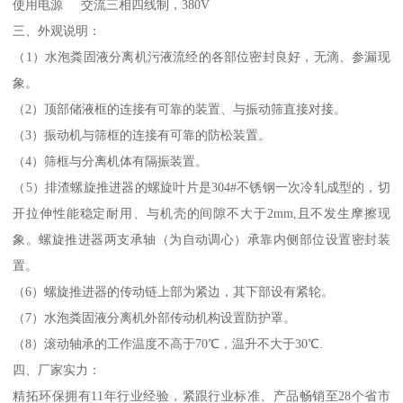
使用电源 交流三相四线制，380V
三、外观说明：
（1）水泡粪固液分离机污液流经的各部位密封良好，无滴、参漏现
象。
（2）顶部储液框的连接有可靠的装置、与振动筛直接对接。
（3）振动机与筛框的连接有可靠的防松装置。
（4）筛框与分离机体有隔振装置。
（5）排渣螺旋推进器的螺旋叶片是304#不锈钢一次冷轧成型的，切
开拉伸性能稳定耐用、与机壳的间隙不大于2mm,且不发生摩擦现
象。螺旋推进器两支承轴（为自动调心）承靠内侧部位设置密封装
置。
（6）螺旋推进器的传动链上部为紧边，其下部设有紧轮。
（7）水泡粪固液分离机外部传动机构设置防护罩。
（8）滚动轴承的工作温度不高于70℃，温升不大于30℃.
四、厂家实力：
精拓环保拥有11年行业经验，紧跟行业标准、产品畅销至28个省市