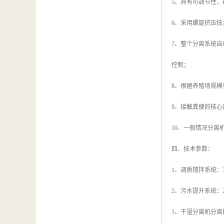
5、具有可调节性
6、采用螺旋挤压技
7、整个分离系统
控制；
8、根据养殖场规模和
9、接触粪便的核心
10、一般情况分离
四、技术参数：
1、调质搅拌系统：3
2、污水提升系统：2
3、干湿分离机分离