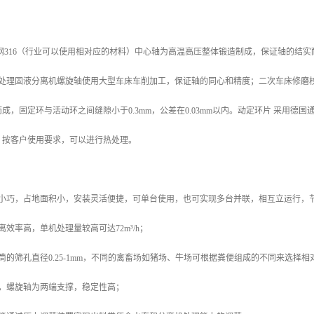
钢316（行业可以使用相对应的材料）中心轴为高温高压整体锻造制成，保证轴的结
粪便处理固液分离机螺旋轴使用大型车床车削加工，保证轴的同心和精度；二次车床修
成，固定环与活动环之间缝隙小于0.3mm，公差在0.03mm以内。动定环片 采用
。按客户使用要求，可以进行热处理。
身小巧，占地面积小，安装灵活便捷，可单台使用，也可实现多台并联，相互立运行，
离效率高，单机处理量较高可达72m³/h；
筒的筛孔直径0.25-1mm，不同的禽畜场如猪场、牛场可根据粪便组成的不同来选择
点，螺旋轴为两端支撑，稳定性高；