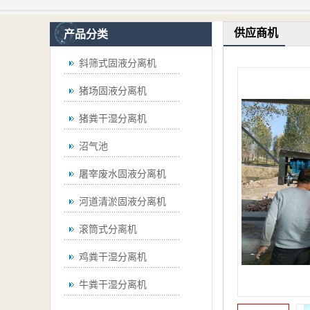
供应商机
产品分类
斜筛式固液分离机
猪场固液分离机
猪粪干湿分离机
沼气池
屠宰废水固液分离机
河道清淤固液分离机
滚筒式分离机
鸡粪干湿分离机
牛粪干湿分离机