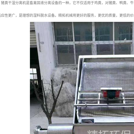
。猪粪干湿分离机是畜禽固液分离设备的一种，它不仅适用于鸡粪，对猪粪、鸭粪、牛
适应性更广，是理想的湿料脱水设备。精拓机械用更好的服务，更优的质量，更低的价