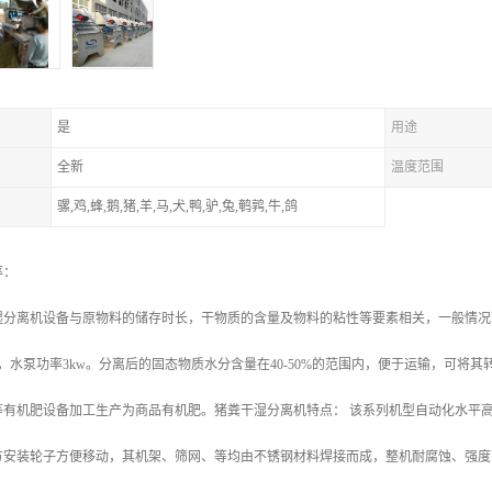
是
用途
全新
温度范围
骡,鸡,蜂,鹅,猪,羊,马,犬,鸭,驴,兔,鹌鹑,牛,鸽
率：
湿分离机设备与原物料的储存时长，干物质的含量及物料的粘性等要素相关，一般情况下
kw，水泵功率3kw。分离后的固态物质水分含量在40-50%的范围内，便于运输，可
等有机肥设备加工生产为商品有机肥。猪粪干湿分离机特点： 该系列机型自动化水平
方安装轮子方便移动，其机架、筛网、等均由不锈钢材料焊接而成，整机耐腐蚀、强度