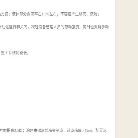
方便；液体部分含固率在1.5%左右，不容易产生结壳、沉淀；
自动化运行和关闭，减轻设备管理人员的劳动强度，同时也支持手动
w，整个系统耗能低；
命提高2.5倍；滤网由梯形丝精密制成，过滤精度0.45㎜，配置滤