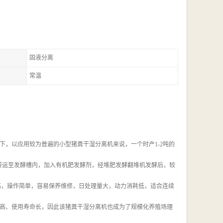
固液分离
常温
，以应用较为普遍的小型猪粪干湿分离机来说，一个时产1-2吨的
将其转运至发酵槽内，加入有机肥发酵剂，经堆肥发酵翻堆机发酵后，较
高，操作简单，容易保养维修，日处理量大，动力消耗低，适合连续
高、使用寿命长，因此该猪粪干湿分离机也成为了规模化养殖场理