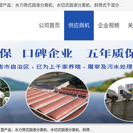
河南精拓环保设备有限公司（咨询电话：18595569755），主营产品：水力筛式固液分离机、水切式固液分离机、斜筛式干湿分离机、养猪场固液分离机、斜筛式固液分离机、屠宰场固液分离机、猪场干湿分离机等。公司从事固液分离设备及配套沼气池的研发、设计、销售与施工，并提供污水处理整体解决方案。
公司首页
供应商机
企业视频
关
河南精拓环保设备有限公司（咨询电话：18595569755），主营产品：水力筛式固液分离机、水切式固液分离机、斜筛式干湿分离机、养猪场固液分离机、斜筛式固液分离机、屠宰场固液分离机、猪场干湿分离机等。公司从事固液分离设备及配套沼气池的研发、设计、销售与施工，并提供污水处理整体解决方案。