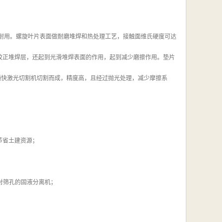
实耐用。螺旋叶片表面做耐磨堆焊和热处理工艺，接触面维氏硬度可达
磨校正堆焊层，还起到光滑堆焊表面的作用，起到减少磨擦作用。垫片
德国通快激光切割机切割而成，精度高，且经过抛光处理，减少摩擦系
节省土建资源；
相对筛孔的固液分离机；