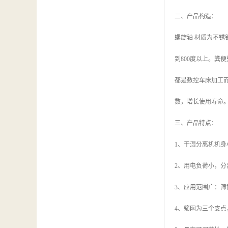
二、产品构造：
螺旋轴 材质为不锈
到800度以上。
都是数控车床加工而
数，增长使用寿命
三、产品特点：
1、干湿分离机机
2、用电负荷小，分
3、应用范围广：筛
4、筛网为三个支