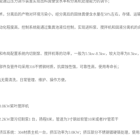
，能通过压力调节装置实现出料粪便含水率和分离机处理能力的调节；
术，分离后的产物对环境污染小，经分离后的固体粪便含水量在50%左右，存储、运输
自动化程度高，控制系统能通过集粪池液位控制，实现进料泵、搅拌机和固液分离机的
布局配置系统内切割泵、搅拌机等的功率，一般为5.5kw-8.5kw，较大功率为8.5k
部件及管件均采用316不锈钢材质，抗腐蚀性强，可靠性高，使用寿命长；
机无需清洗，日常管理、维护、操作方便。
.0KW桨叶搅拌机
.2KW潜污切割泵1 台，扬程8米，管道为3寸钢丝软管10米或者PP管若干
挤压系统：304材质主机一台，挤压功率为3.0KW；挤压部分不锈钢镀硬铬处理，使用寿