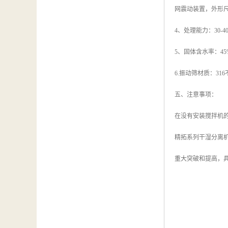
网震动装置，外形尺寸
4、处理能力：30-
5、固体含水率：45
6.振动筛材质：31
五、注意事项：
在没有安装搅拌机
精拓系列干湿分离
重大突破和提高，