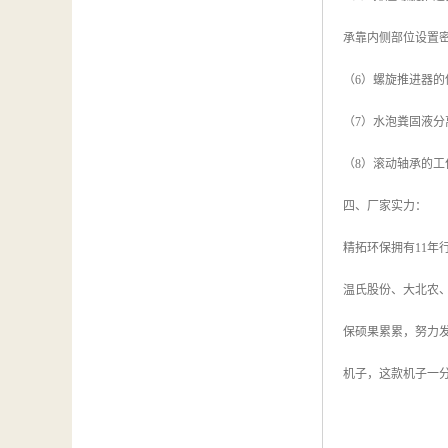
承靠内侧部位设置
（6）螺旋推进器
（7）水泡粪固液
（8）滚动轴承的工
四、厂家实力：
精拓环保拥有11
温氏股份、大北农
保硕果累累，努力
机子，这款机子一