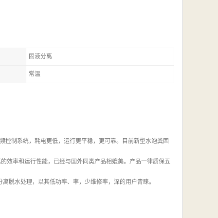
固液分离
常温
频控制系统，耗电更低，运行更平稳，更可靠。目前新型水泡粪固
其的效率和运行性能，已经与国外同类产品相媲美。产品一律质保五
液分离脱水处理，以其低功率、率，少维修率，深的用户青睐。