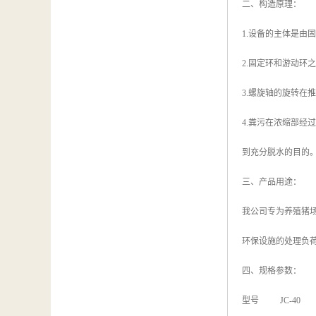
二、构造原理：
1.设备的主体是由
2.固定环和游动环
3.螺旋轴的旋转在
4.粪污在浓缩部
到充分脱水的目的
三、产品用途：
我公司专为养殖猪
环保设施的处理负
四、规格参数：
型号 JC-40