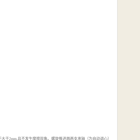
不大于2mm,且不发生摩擦现象。螺旋推进器两支承轴（为自动调心）