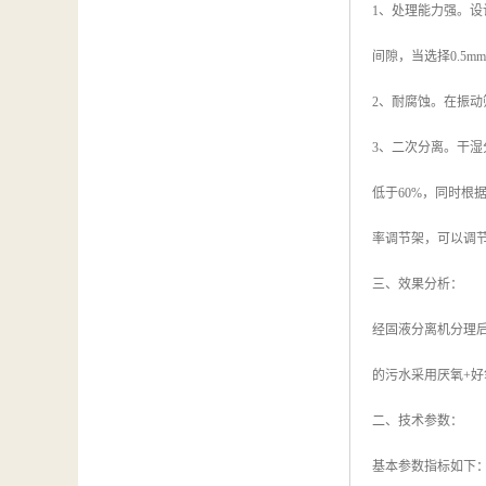
1、处理能力强。
间隙，当选择0.5
2、耐腐蚀。在振
3、二次分离。干
低于60%，同时
率调节架，可以调
三、效果分析：
经固液分离机分理后
的污水采用厌氧+好
二、技术参数：
基本参数指标如下