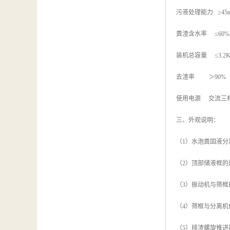
污液处理能力 ≥45m
粪渣含水率 ≤60%
装机总容量 ≤3.2
去渣率 ＞90%
使用电源 交流三相
三、外观说明：
（1）水泡粪固液
（2）顶部储液框
（3）振动机与筛
（4）筛框与分离机
（5）排渣螺旋推进