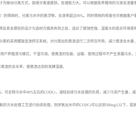
设计为振动分离方式，固液分离速度快，处理能力大。可以根据各养猪场的污液含渣量
mm）的筛网时，分离污水中的悬浮物，去渣率超过90%。同时筛网的密度也可根据客户
动筛及其支撑柱的设计与选材方面具有到之处，适应了腐蚀性强、湿度大的恶劣环境使
湿分离机采用螺旋送渣挤压系统，对分离出的粪渣进行二次挤压作用，减少粪渣含水量
根据用户养殖清污模式，干湿可调。使粪渣的包装、运输、使用过程中不产生渗漏污水
节粪渣的含水率，使粪渣达到的发酵湿度。
，可去除污水中40%左右的CODCr，减轻后续污水处理的负荷，减少污泥产生量
氧的污水处理工艺进行后续处理，则厌氧出水中的CODCr可以达到500mg/L以下，
：