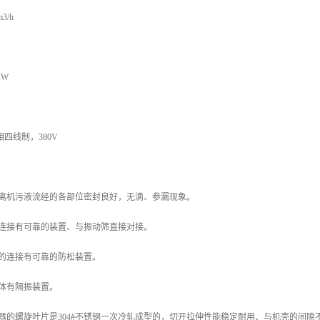
3/h
KW
四线制，380V
分离机污液流经的各部位密封良好，无滴、参漏现象。
的连接有可靠的装置、与振动筛直接对接。
框的连接有可靠的防松装置。
体有隔振装置。
器的螺旋叶片是304#不锈钢一次冷轧成型的，切开拉伸性能稳定耐用、与机壳的间隙