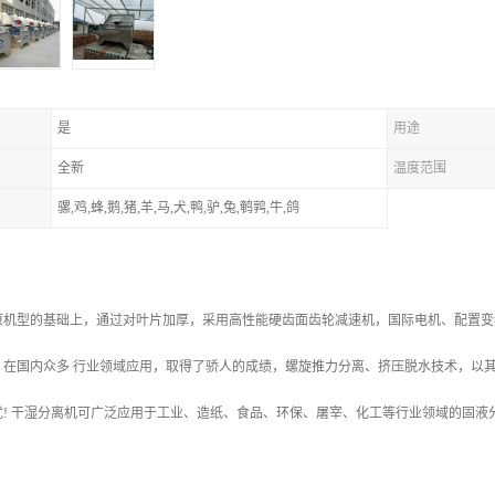
是
用途
全新
温度范围
骡,鸡,蜂,鹅,猪,羊,马,犬,鸭,驴,兔,鹌鹑,牛,鸽
原机型的基础上，通过对叶片加厚，采用高性能硬齿面齿轮减速机，国际电机、配置变
，在国内众多 行业领域应用，取得了骄人的成绩，螺旋推力分离、挤压脱水技术，以
忧! 干湿分离机可广泛应用于工业、造纸、食品、环保、屠宰、化工等行业领域的固