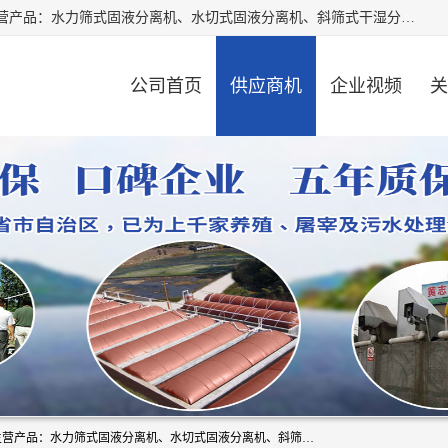
河南精拓环保设备有限公司（咨询电话：18595569755），主营产品：水力筛式固液分离机、水切式固液分离机、斜筛式干湿分离机、养猪场固液分离机、斜筛式固液分离机、屠宰场固液分离机、猪场干湿分离机等。公司从事固液分离设备及配套沼气池的研发、设计、销售与施工，并提供污水处理整体解决方案。
公司首页
供应商机
企业视频
关
河南精拓环保设备有限公司（咨询电话：18595569755），主营产品：水力筛式固液分离机、水切式固液分离机、斜筛式干湿分离机、养猪场固液分离机、斜筛式固液分离机、屠宰场固液分离机、猪场干湿分离机等。公司从事固液分离设备及配套沼气池的研发、设计、销售与施工，并提供污水处理整体解决方案。