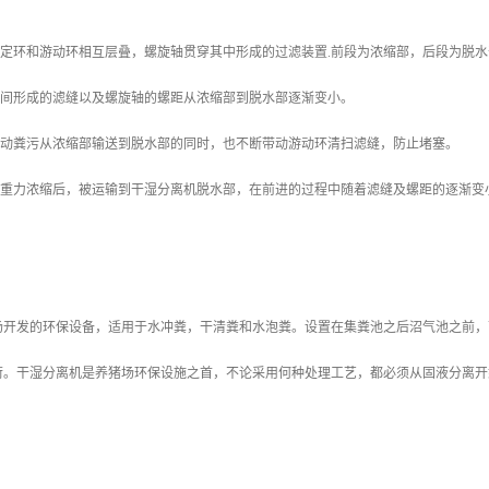
固定环和游动环相互层叠，螺旋轴贯穿其中形成的过滤装置.前段为浓缩部，后段为脱水
之间形成的滤缝以及螺旋轴的螺距从浓缩部到脱水部逐渐变小。
推动粪污从浓缩部输送到脱水部的同时，也不断带动游动环清扫滤缝，防止堵塞。
经过重力浓缩后，被运输到干湿分离机脱水部，在前进的过程中随着滤缝及螺距的逐渐变
。
场开发的环保设备，适用于水冲粪，干清粪和水泡粪。设置在集粪池之后沼气池之前，
荷。干湿分离机是养猪场环保设施之首，不论采用何种处理工艺，都必须从固液分离开