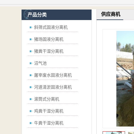
供应商机
产品分类
斜筛式固液分离机
猪场固液分离机
猪粪干湿分离机
沼气池
屠宰废水固液分离机
河道清淤固液分离机
滚筒式分离机
鸡粪干湿分离机
牛粪干湿分离机