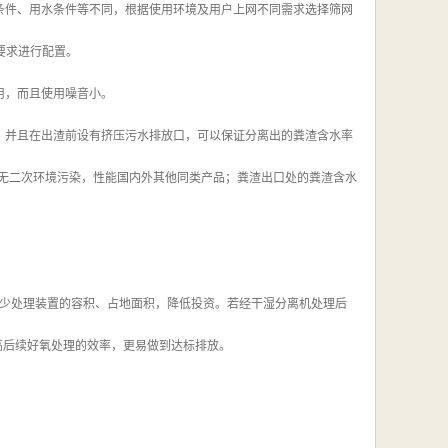
条件、用水条件等不同，根据使用环境及用户上网不同需求选择筛网
要求进行配置。
用，而且使用噪音小。
，并且在出渣前设有挤压污水排放口，可以保证分离出的粪渣含水率
，无二次环境污染，性能国内外其他同类产品；粪渣出口处的粪渣含水
，减少处理装置的容积、占地面积，降低投资。若经干湿分离机处理后
提高后续好氧处理的效率，更易做到达标排放。