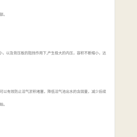
部。
小，以及背压板的阻挡作用下,产生极大的内压，容积不断缩小，达
可以有效防止沼气淤积堵塞，降低沼气池出水的含固量，减少后续
始。