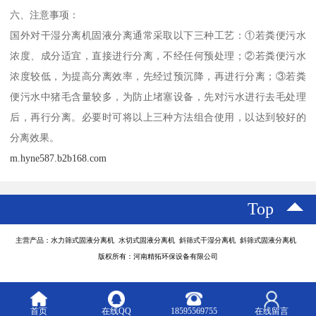
六、注意事项：
国外对干湿分离机固液分离通常采取以下三种工艺：①若粪便污水
浓度、成分适宜，直接进行分离，不经任何预处理；②若粪便污水
浓度较低，为提高分离效率，先经过预沉降，再进行分离；③若粪
便污水中猪毛含量较多，为防止堵塞设备，先对污水进行去毛处理
后，再行分离。必要时可将以上三种方法组合使用，以达到较好的
分离效果。
m.hyne587.b2b168.com
Top
主营产品：水力筛式固液分离机 水切式固液分离机 斜筛式干湿分离机 斜筛式固液分离机
版权所有：河南精拓环保设备有限公司
首页
在线QQ
18595569755
在线留言