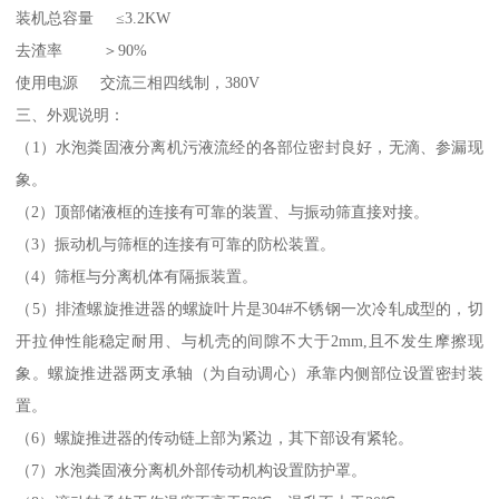
装机总容量 ≤3.2KW
去渣率 ＞90%
使用电源 交流三相四线制，380V
三、外观说明：
（1）水泡粪固液分离机污液流经的各部位密封良好，无滴、参漏现
象。
（2）顶部储液框的连接有可靠的装置、与振动筛直接对接。
（3）振动机与筛框的连接有可靠的防松装置。
（4）筛框与分离机体有隔振装置。
（5）排渣螺旋推进器的螺旋叶片是304#不锈钢一次冷轧成型的，切
开拉伸性能稳定耐用、与机壳的间隙不大于2mm,且不发生摩擦现
象。螺旋推进器两支承轴（为自动调心）承靠内侧部位设置密封装
置。
（6）螺旋推进器的传动链上部为紧边，其下部设有紧轮。
（7）水泡粪固液分离机外部传动机构设置防护罩。