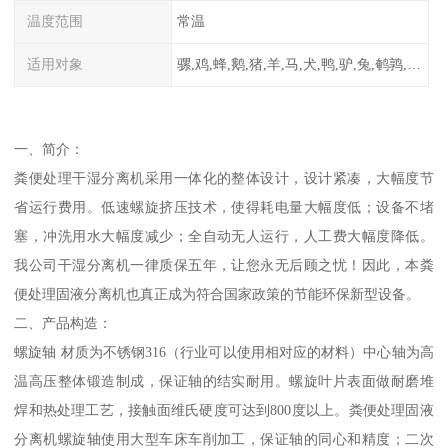
温度范围
常温
适用对象
骡,鸡,蜂,鹅,猪,羊,马,犬,鸭,驴,兔,鹌鹑,牛,鸽
一、简介：
粪便处理干湿分离机采用一体化的整体设计，设计紧凑，大幅度节
省运行费用。低速螺旋挤压技术，使得耗电量大幅度低；设备不堵
塞，冲洗用水大幅度减少；全自动无人运行，人工费大幅度降低。
我公司干湿分离机一律质保五年，让您永无后顾之忧！因此，本粪
便处理固液分离机也真正成为符合国家政策的节能环保新型设备。
二、产品构造：
螺旋轴 材质为不锈钢316（行业可以使用相对应的材料）中心轴为高
温高压整体锻造制成，保证轴的结实耐用。螺旋叶片表面做耐磨堆
焊和热处理工艺，接触面维氏硬度可达到800度以上。粪便处理固液
分离机螺旋轴使用大型车床车削加工，保证轴的同心和精度；二次