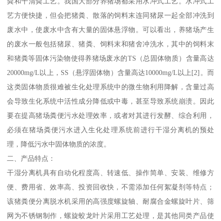
粪和干清粪工艺。我国大部分养猪场都采用水冲式工艺。水冲式工
艺方便快捷，但会把猪粪、散落的饲料末连同猪尿一起全部冲洗到
废水中，使废水中含有大量的固体悬浮物。可以看出，养猪场产生
的废水一般包括猪尿、猪粪、饲料末和猪舍冲洗水，其中的饲料末
和猪粪等固体污染物使得养猪场废水的TS（总固体物质）含量高达
20000mg/L以上，SS（悬浮固体物）含量高达10000mg/L以上[2]。而
这类固体物质很难被生化处理系统中的微生物利用降解，含量过高
会导致生化系统中活性成分降低或中毒，甚至导致系统崩溃。因此
要在提高猪场粪便污水处理效率，或者对其进行发酵、综合利用，
必须在猪场粪便污水进入生化处理系统前进行干湿分离机的预处
理，降低污水中固体物质的浓度。
二、产品特点：
干湿分离机具有自动化程度高、转速低、操作简单、安装、维修方
便、费用省、效率高、投资回收快，不需添加任何絮凝剂等特点；
该猪粪便分离脱水机采用的高强度螺旋轴、耐腐合金螺旋叶片、筛
网为不锈钢制作，螺旋蛟龙叶片采用工艺处理，是其他同类产品使