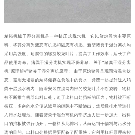
精拓机械干湿分离机是一种挤压式脱水机，它以鲜鸡粪为主要原
料，将其分离为液态有机肥和固态有机肥。新型猪粪干湿分离机均
采用高强度、耐腐蚀的螺旋蛟龙叶片，提高了工作效率，延长了产
品使用寿命。猪粪干湿分离机实现环保养猪、关于“猪粪干湿分离
机”原理解析猪粪干湿分离机原理： 由于原始猪粪呈现固液混合状
态，需用无堵塞的泵将储存在粪池中的粪水、粪渣一起提升送入鸡
粪干湿脱水机内，随着安装在滤网内部的绞龙叶片不断旋转，物料
被不断推向机器出料口处，迫于出料口处挡板的压力，物料被不断
挤压，多余的水分便从滤网的缝隙中不断渗出，然后经排水管道排
入污水处理池。随着猪粪干湿分离机内部挤压力进一步加大，出料
口的挡板被强行顶开，干物料从此排出，从而达到干物料与污水分
离的目的。出料口处根据需要配备了配重块，它利用杠杆原理来控