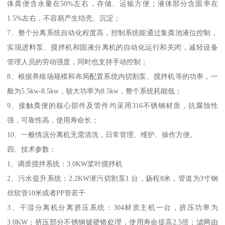
体粪便含水量在50%左右，存储、运输方便；液体部分含固率在
1.5%左右，不容易产生结壳、沉淀；
7、整个分离系统自动化程度高，控制系统能通过集粪池液位控制，
实现进料泵、搅拌机和固液分离机的自动化运行和关闭，减轻设备
管理人员的劳动强度，同时也支持手动控制；
8、根据养殖场规模和布局配置系统内切割泵、搅拌机等的功率，一
般为5.5kw-8.5kw，较大功率为8.5kw，整个系统耗能低；
9、接触粪便的核心部件及管件均采用316不锈钢材质，抗腐蚀性
强，可靠性高，使用寿命长；
10、一般情况分离机无需清洗，日常管理、维护、操作方便。
四、技术参数：
1、调质搅拌系统：3.0KW桨叶搅拌机
2、污水提升系统：2.2KW潜污切割泵1 台，扬程8米，管道为3寸钢
丝软管10米或者PP管若干
3、干湿分离机分离挤压系统：304材质主机一台，挤压功率为
3.0KW；挤压部分不锈钢镀硬铬处理，使用寿命提高2.5倍；滤网由