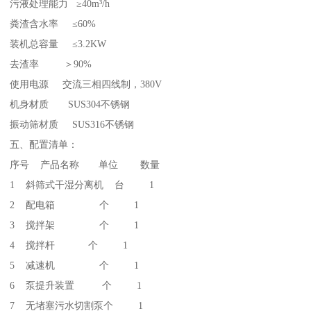
污液处理能力 ≥40m³/h
粪渣含水率 ≤60%
装机总容量 ≤3.2KW
去渣率 ＞90%
使用电源 交流三相四线制，380V
机身材质 SUS304不锈钢
振动筛材质 SUS316不锈钢
五、配置清单：
序号 产品名称 单位 数量
1 斜筛式干湿分离机 台 1
2 配电箱 个 1
3 搅拌架 个 1
4 搅拌杆 个 1
5 减速机 个 1
6 泵提升装置 个 1
7 无堵塞污水切割泵个 1