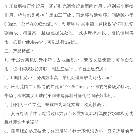
车床修磨校正堆焊层，还起到光滑堆焊表面的作用，起到减少磨擦
作用。垫片都是数控车床加工而成，固定环与活动环之间缝隙小于
0.3mm，公差在0.03mm以内。动定环片 采用德国通快激光切割机切
割而成，精度高，且经过抛光处理，减少摩擦系数，增长使用寿
命。按客户使用要求，可以进行热处理。
三、产品特点：
1、干湿分离机机身小巧，占地面积小，安装灵活便捷，可单台使
用，也可实现多台并联，相互立运行，节省土建资源；
2、用电负荷小，分离效率高，单机处理量较高可达72m³/h；
3、应用范围广：筛筒的筛孔直径0.25-1mm，不同的禽畜场如猪场、
牛场可根据粪便组成的不同来选择相对筛孔的固液分离机；
4、筛网为三个支点，螺旋轴为两端支撑，稳定性高；
5、具有可调节性，能通过压力调节装置实现出料粪便含水率和分离
机处理能力的调节；
6、采用螺旋挤压技术，分离后的产物对环境污染小，经分离后的固