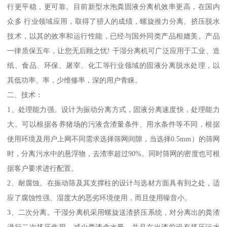
行更平稳，更可靠。目前新型水泡粪固液分离机效率更高，在国内
众多 行业领域应用，取得了骄人的成绩，螺旋推力分离、挤压脱水
技术，以其的效率和运行性能，已经与国外同类产品相媲美。产品
一律质保五年，让您无后顾之忧! 干湿分离机可广泛应用于工业、造
纸、食品、环保、屠宰、化工等行业领域的固液分离脱水处理，以
其低功率、率，少维修率，深的用户青睐。
二、技术：
1、处理能力强。设计为振动分离方式，固液分离速度快，处理能力
大。可以根据各养猪场的污液含渣量条件、用水条件等不同，根据
使用环境及用户上网不同需求选择筛网间隙，当选择0.5mm）的筛网
时，分离污水中的悬浮物，去渣率超过90%。同时筛网的密度也可根
据客户要求进行配置。
2、耐腐蚀。在振动筛及其支撑柱的设计与选材方面具有到之处，适
应了腐蚀性强、湿度大的恶劣环境使用，而且使用噪音小。
3、二次分离。干湿分离机采用螺旋送渣挤压系统，对分离出的粪渣