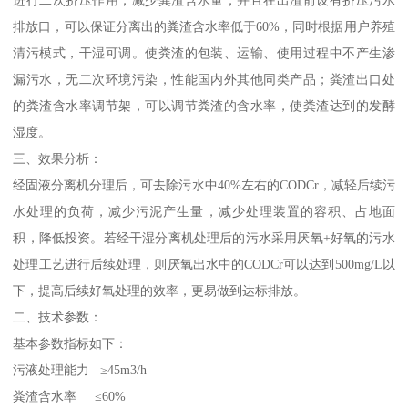
进行二次挤压作用，减少粪渣含水量，并且在出渣前设有挤压污水
排放口，可以保证分离出的粪渣含水率低于60%，同时根据用户养殖
清污模式，干湿可调。使粪渣的包装、运输、使用过程中不产生渗
漏污水，无二次环境污染，性能国内外其他同类产品；粪渣出口处
的粪渣含水率调节架，可以调节粪渣的含水率，使粪渣达到的发酵
湿度。
三、效果分析：
经固液分离机分理后，可去除污水中40%左右的CODCr，减轻后续污
水处理的负荷，减少污泥产生量，减少处理装置的容积、占地面
积，降低投资。若经干湿分离机处理后的污水采用厌氧+好氧的污水
处理工艺进行后续处理，则厌氧出水中的CODCr可以达到500mg/L以
下，提高后续好氧处理的效率，更易做到达标排放。
二、技术参数：
基本参数指标如下：
污液处理能力 ≥45m3/h
粪渣含水率 ≤60%