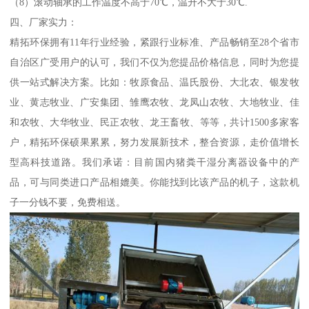
（8）滚动轴承的工作温度不高于70℃，温升不大于30℃.
四、厂家实力：
精拓环保拥有11年行业经验，紧跟行业标准、产品畅销至28个省市
自治区广受用户的认可，我们不仅为您提品价格信息，同时为您提
供一站式解决方案。比如：牧原食品、温氏股份、大北农、银发牧
业、黄志牧业、广安集团、雏鹰农牧、龙凤山农牧、大地牧业、佳
和农牧、大华牧业、民正农牧、龙王畜牧、等等，共计1500多家客
户，精拓环保硕果累累，努力发展新技术，整合资源，走价值增长
型高科技道路。我们承诺：目前国内猪粪干湿分离器设备中的产
品，可与同类进口产品相媲美。你能找到比该产品的机子，这款机
子一分钱不要，免费相送。