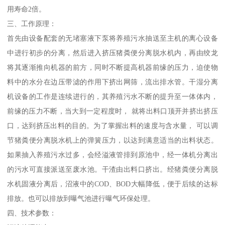
用寿命2倍。
三、工作原理：
首先由设备配套的无堵塞液下泵将养殖污水抽送至主机的离心设备
中进行初步的分离，然后进入挤压猪粪便分离脱水机内，再由绞龙
将其逐渐推向机器的前方，同时不断提高机器前缘的压力，迫使物
料中的水分在边压带滤的作用下挤出网筛，流出排水管。干湿分离
机设备的工作是连续进行的，其养殖污水不断的提升至一体体内，
前缘的压力不断，当大到一定程度时， 就将出料口顶开并挤出挤压
口，达到挤压出料的目的。为了掌握出料的速度与含水量， 可以调
节猪粪便分离脱水机上的弹簧压力，以达到满意适当的出料状态。
如果抽入养殖污水过多，会经溢液管排到原池中，经一体机分离出
的污水可直接派送至废水池。干渣由出料口挤出。经猪粪便分离脱
水机固液分离后，沼液中的COD、BOD大幅降低，便于后续的达标
排放。也可以排放到曝气池进行曝气环保处理。
四、技术参数：