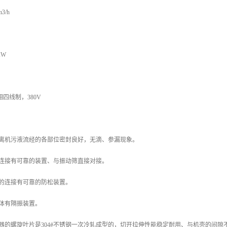
3/h
KW
四线制，380V
分离机污液流经的各部位密封良好，无滴、参漏现象。
的连接有可靠的装置、与振动筛直接对接。
框的连接有可靠的防松装置。
体有隔振装置。
器的螺旋叶片是304#不锈钢一次冷轧成型的，切开拉伸性能稳定耐用、与机壳的间隙