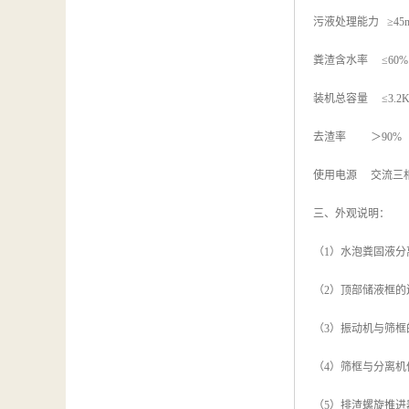
污液处理能力 ≥45m
粪渣含水率 ≤60%
装机总容量 ≤3.2
去渣率 ＞90%
使用电源 交流三相
三、外观说明：
（1）水泡粪固液
（2）顶部储液框
（3）振动机与筛
（4）筛框与分离机
（5）排渣螺旋推进