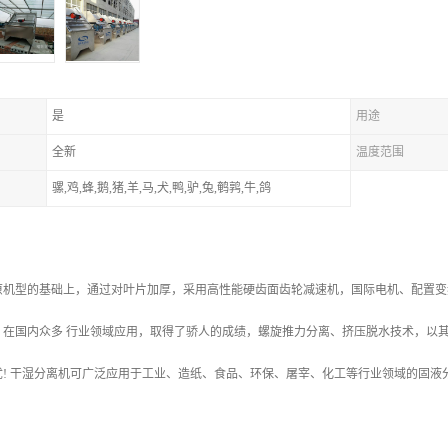
是
用途
全新
温度范围
骡,鸡,蜂,鹅,猪,羊,马,犬,鸭,驴,兔,鹌鹑,牛,鸽
原机型的基础上，通过对叶片加厚，采用高性能硬齿面齿轮减速机，国际电机、配置变
，在国内众多 行业领域应用，取得了骄人的成绩，螺旋推力分离、挤压脱水技术，以
忧! 干湿分离机可广泛应用于工业、造纸、食品、环保、屠宰、化工等行业领域的固