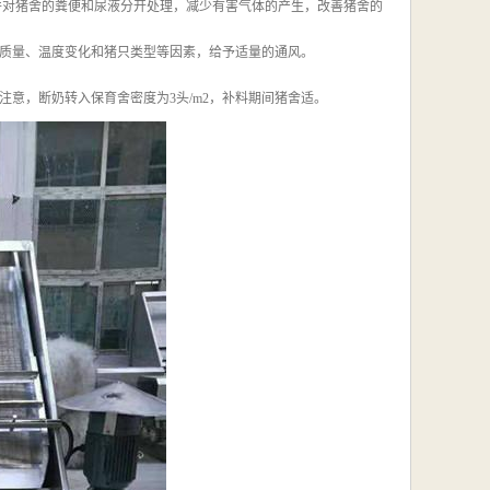
并对猪舍的粪便和尿液分开处理，减少有害气体的产生，改善猪舍的
质量、温度变化和猪只类型等因素，给予适量的通风。
意，断奶转入保育舍密度为3头/m2，补料期间猪舍适。