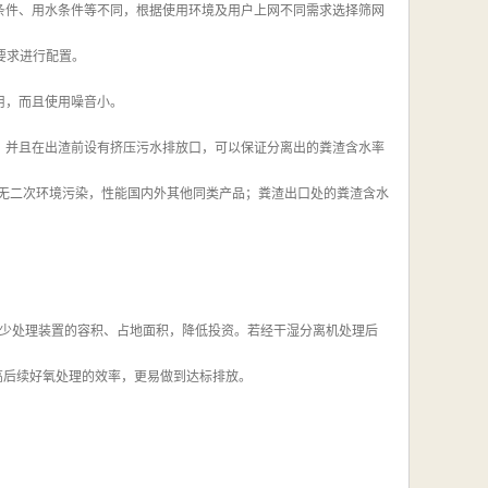
条件、用水条件等不同，根据使用环境及用户上网不同需求选择筛网
要求进行配置。
用，而且使用噪音小。
，并且在出渣前设有挤压污水排放口，可以保证分离出的粪渣含水率
，无二次环境污染，性能国内外其他同类产品；粪渣出口处的粪渣含水
，减少处理装置的容积、占地面积，降低投资。若经干湿分离机处理后
提高后续好氧处理的效率，更易做到达标排放。