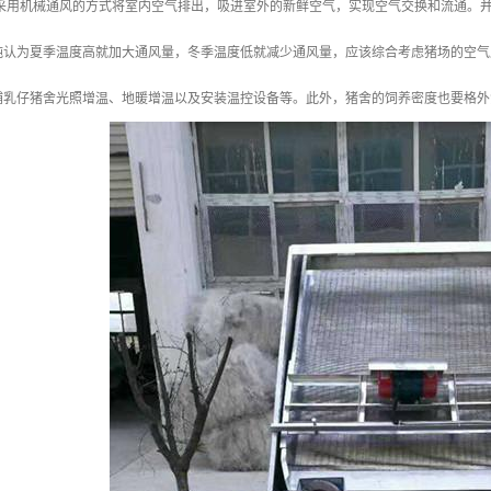
 采用机械通风的方式将室内空气排出，吸进室外的新鲜空气，实现空气交换和流通。
纯认为夏季温度高就加大通风量，冬季温度低就减少通风量，应该综合考虑猪场的空气
哺乳仔猪舍光照增温、地暖增温以及安装温控设备等。此外，猪舍的饲养密度也要格外注