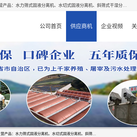
河南精拓环保设备有限公司（咨询电话：18595569755），主营产品：水力筛式固液分离机、水切式固液分离机、斜筛式干湿分离机、养猪场固液分离机、斜筛式固液分离机、屠宰场固液分离机、猪场干湿分离机等。公司从事固液分离设备及配套沼气池的研发、设计、销售与施工，并提供污水处理整体解决方案。
公司首页
供应商机
企业视频
关
河南精拓环保设备有限公司（咨询电话：18595569755），主营产品：水力筛式固液分离机、水切式固液分离机、斜筛式干湿分离机、养猪场固液分离机、斜筛式固液分离机、屠宰场固液分离机、猪场干湿分离机等。公司从事固液分离设备及配套沼气池的研发、设计、销售与施工，并提供污水处理整体解决方案。