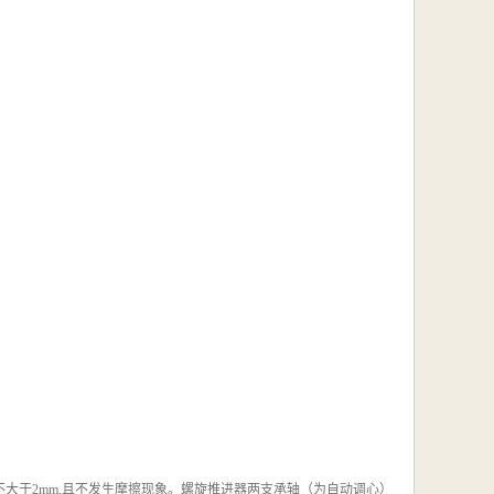
不大于2mm,且不发生摩擦现象。螺旋推进器两支承轴（为自动调心）