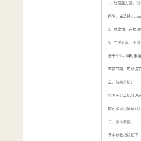
1、处理能力强。
间隙，当选择0.5
2、耐腐蚀。在振
3、二次分离。干
低于60%，同时
率调节架，可以调
三、效果分析：
经固液分离机分理后
的污水采用厌氧+好
二、技术参数：
基本参数指标如下