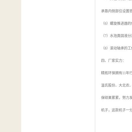
承靠内侧部位设置
（6）螺旋推进器
（7）水泡粪固液
（8）滚动轴承的工
四、厂家实力：
精拓环保拥有11
温氏股份、大北农
保硕果累累，努力
机子，这款机子一