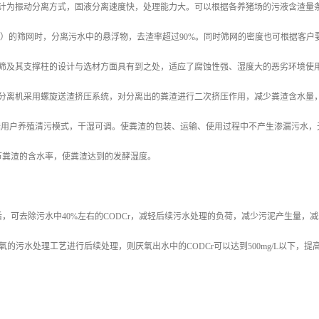
设计为振动分离方式，固液分离速度快，处理能力大。可以根据各养猪场的污液含渣量
mm）的筛网时，分离污水中的悬浮物，去渣率超过90%。同时筛网的密度也可根据客户
动筛及其支撑柱的设计与选材方面具有到之处，适应了腐蚀性强、湿度大的恶劣环境使
湿分离机采用螺旋送渣挤压系统，对分离出的粪渣进行二次挤压作用，减少粪渣含水量
根据用户养殖清污模式，干湿可调。使粪渣的包装、运输、使用过程中不产生渗漏污水
节粪渣的含水率，使粪渣达到的发酵湿度。
，可去除污水中40%左右的CODCr，减轻后续污水处理的负荷，减少污泥产生量
氧的污水处理工艺进行后续处理，则厌氧出水中的CODCr可以达到500mg/L以下，
：