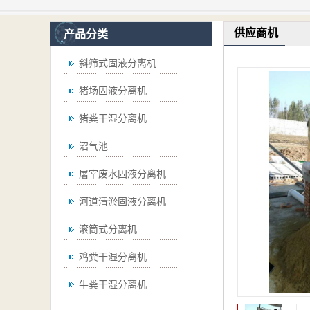
供应商机
产品分类
斜筛式固液分离机
猪场固液分离机
猪粪干湿分离机
沼气池
屠宰废水固液分离机
河道清淤固液分离机
滚筒式分离机
鸡粪干湿分离机
牛粪干湿分离机