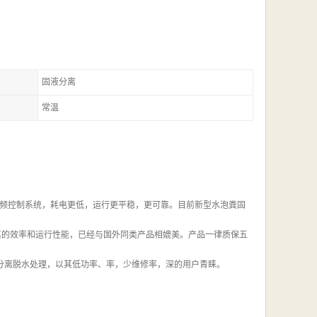
固液分离
常温
频控制系统，耗电更低，运行更平稳，更可靠。目前新型水泡粪固
其的效率和运行性能，已经与国外同类产品相媲美。产品一律质保五
液分离脱水处理，以其低功率、率，少维修率，深的用户青睐。