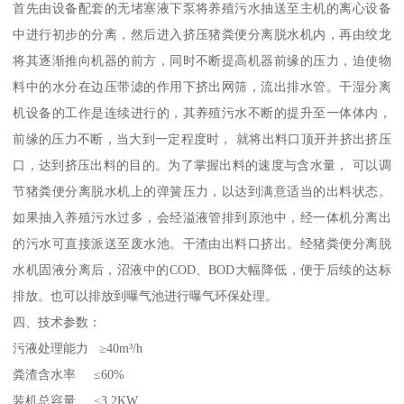
首先由设备配套的无堵塞液下泵将养殖污水抽送至主机的离心设备
中进行初步的分离，然后进入挤压猪粪便分离脱水机内，再由绞龙
将其逐渐推向机器的前方，同时不断提高机器前缘的压力，迫使物
料中的水分在边压带滤的作用下挤出网筛，流出排水管。干湿分离
机设备的工作是连续进行的，其养殖污水不断的提升至一体体内，
前缘的压力不断，当大到一定程度时， 就将出料口顶开并挤出挤压
口，达到挤压出料的目的。为了掌握出料的速度与含水量， 可以调
节猪粪便分离脱水机上的弹簧压力，以达到满意适当的出料状态。
如果抽入养殖污水过多，会经溢液管排到原池中，经一体机分离出
的污水可直接派送至废水池。干渣由出料口挤出。经猪粪便分离脱
水机固液分离后，沼液中的COD、BOD大幅降低，便于后续的达标
排放。也可以排放到曝气池进行曝气环保处理。
四、技术参数：
污液处理能力 ≥40m³/h
粪渣含水率 ≤60%
装机总容量 ≤3.2KW