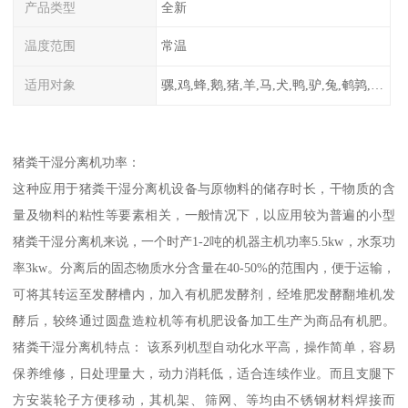
产品类型
全新
温度范围
常温
适用对象
骡,鸡,蜂,鹅,猪,羊,马,犬,鸭,驴,兔,鹌鹑,牛,鸽
猪粪干湿分离机功率：
这种应用于猪粪干湿分离机设备与原物料的储存时长，干物质的含
量及物料的粘性等要素相关，一般情况下，以应用较为普遍的小型
猪粪干湿分离机来说，一个时产1-2吨的机器主机功率5.5kw，水泵功
率3kw。分离后的固态物质水分含量在40-50%的范围内，便于运输，
可将其转运至发酵槽内，加入有机肥发酵剂，经堆肥发酵翻堆机发
酵后，较终通过圆盘造粒机等有机肥设备加工生产为商品有机肥。
猪粪干湿分离机特点： 该系列机型自动化水平高，操作简单，容易
保养维修，日处理量大，动力消耗低，适合连续作业。而且支腿下
方安装轮子方便移动，其机架、筛网、等均由不锈钢材料焊接而