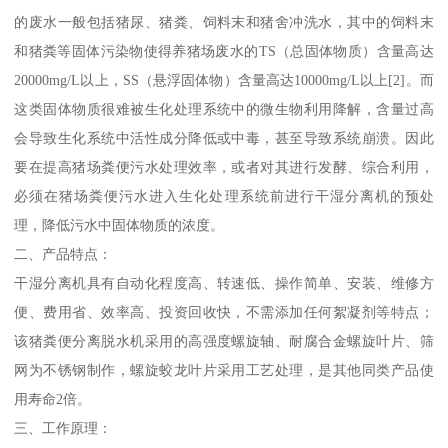
的废水一般包括猪尿、猪粪、饲料末和猪舍冲洗水，其中的饲料末
和猪粪等固体污染物使得养猪场废水的TS（总固体物质）含量高达
20000mg/L以上，SS（悬浮固体物）含量高达10000mg/L以上[2]。而
这类固体物质很难被生化处理系统中的微生物利用降解，含量过高
会导致生化系统中活性成分降低或中毒，甚至导致系统崩溃。因此
要在提高猪场粪便污水处理效率，或者对其进行发酵、综合利用，
必须在猪场粪便污水进入生化处理系统前进行干湿分离机的预处
理，降低污水中固体物质的浓度。
二、产品特点：
干湿分离机具有自动化程度高、转速低、操作简单、安装、维修方
便、费用省、效率高、投资回收快，不需添加任何絮凝剂等特点；
该猪粪便分离脱水机采用的高强度螺旋轴、耐腐合金螺旋叶片、筛
网为不锈钢制作，螺旋蛟龙叶片采用工艺处理，是其他同类产品使
用寿命2倍。
三、工作原理：