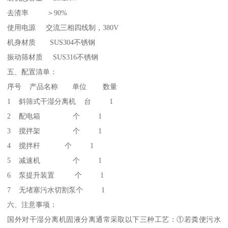
去渣率 ＞90%
使用电源 交流三相四线制，380V
机身材质 SUS304不锈钢
振动筛材质 SUS316不锈钢
五、配置清单：
序号 产品名称 单位 数量
1 斜筛式干湿分离机 台 1
2 配电箱 个 1
3 搅拌架 个 1
4 搅拌杆 个 1
5 减速机 个 1
6 泵提升装置 个 1
7 无堵塞污水切割泵个 1
六、注意事项：
国外对干湿分离机固液分离通常采取以下三种工艺：①若粪便污水