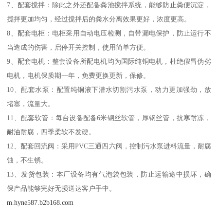
7、配套搅拌：除此之外还配备粪池搅拌系统，能够防止粪便沉淀，
搅拌更加均匀，经过搅拌后的粪水分离效果更好，浓度更高。
8、配套电柜：电柜采用自动电压检测，自带漏电保护，防止运行不
当造成的伤害，启停开关控制，使用简单方便。
9、配套电机：整套设备所配电机均为国际纯铜电机，杜绝假冒伪劣
电机，电机保质期一年，免费更换更新，保修。
10、配套水泵：配置纯铜液下潜水切割污水泵，动力更加强劲，放
堵塞，流量大。
11、配套软管：每台设备配备6米钢丝软管，厚钢丝管，抗寒耐冻，
耐油耐腐，四季柔软不发硬。
12、配套回流阀：采用PVC三通四六阀，控制污水泵进料流量，耐腐
蚀，不生锈。
13、发货包装：本厂设备均有气泡袋包装，防止运输途中损坏，确
保产品能够完好无损送达客户手中。
m.hyne587.b2b168.com