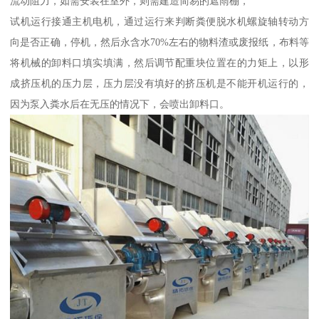
流动阻力，如需安装在室外，则需建造简易的遮雨棚，
试机运行接通主机电机，通过运行来判断粪便脱水机螺旋轴转动方
向是否正确，停机，然后永含水70%左右的物料渣或废报纸，布料等
将机械的卸料口填实填满，然后调节配重块位置在的力矩上，以形
成挤压机的压力层，压力层没有填好的挤压机是不能开机运行的，
因为泵入粪水后在无压的情况下，会喷出卸料口。