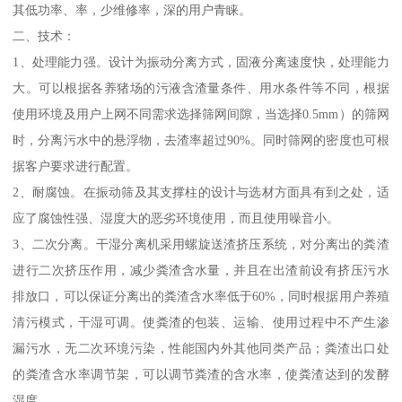
其低功率、率，少维修率，深的用户青睐。
二、技术：
1、处理能力强。设计为振动分离方式，固液分离速度快，处理能力
大。可以根据各养猪场的污液含渣量条件、用水条件等不同，根据
使用环境及用户上网不同需求选择筛网间隙，当选择0.5mm）的筛网
时，分离污水中的悬浮物，去渣率超过90%。同时筛网的密度也可根
据客户要求进行配置。
2、耐腐蚀。在振动筛及其支撑柱的设计与选材方面具有到之处，适
应了腐蚀性强、湿度大的恶劣环境使用，而且使用噪音小。
3、二次分离。干湿分离机采用螺旋送渣挤压系统，对分离出的粪渣
进行二次挤压作用，减少粪渣含水量，并且在出渣前设有挤压污水
排放口，可以保证分离出的粪渣含水率低于60%，同时根据用户养殖
清污模式，干湿可调。使粪渣的包装、运输、使用过程中不产生渗
漏污水，无二次环境污染，性能国内外其他同类产品；粪渣出口处
的粪渣含水率调节架，可以调节粪渣的含水率，使粪渣达到的发酵
湿度。