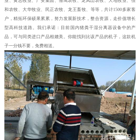
业、黄志牧业、广安集团、雏鹰农牧、龙凤山农牧、大地牧业、佳
和农牧、大华牧业、民正农牧、龙王畜牧、等等，共计1500多家客
户，精拓环保硕果累累，努力发展新技术，整合资源，走价值增长
型高科技道路。我们承诺：目前国内猪粪干湿分离器设备中的产
品，可与同类进口产品相媲美。你能找到比该产品的机子，这款机
子一分钱不要，免费相送。