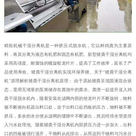
精拓机械干湿分离机是一种挤压式脱水机，它以鲜鸡粪为主要原
料，将其分离为液态有机肥和固态有机肥。新型猪粪干湿分离机均
采用高强度、耐腐蚀的螺旋蛟龙叶片，提高了工作效率，延长了产
品使用寿命。猪粪干湿分离机实现环保养猪、关于“猪粪干湿分离
机”原理解析猪粪干湿分离机原理： 由于原始猪粪呈现固液混合状
态，需用无堵塞的泵将储存在粪池中的粪水、粪渣一起提升送入鸡
粪干湿脱水机内，随着安装在滤网内部的绞龙叶片不断旋转，物料
被不断推向机器出料口处，迫于出料口处挡板的压力，物料被不断
挤压，多余的水分便从滤网的缝隙中不断渗出，然后经排水管道排
入污水处理池。随着猪粪干湿分离机内部挤压力进一步加大，出料
口的挡板被强行顶开，干物料从此排出，从而达到干物料与污水分