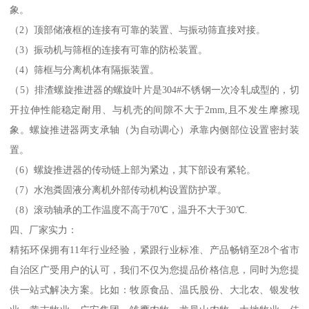
象。
（2）顶部储液框的连接有可靠的装置、与振动筛直接对接。
（3）振动机与筛框的连接有可靠的防松装置。
（4）筛框与分离机体有隔振装置。
（5）排渣螺旋推进器的螺旋叶片是304#不锈钢一次冷轧成型的，切
开拉伸性能稳定耐用、与机壳的间隙不大于2mm,且不发生摩擦现
象。螺旋推进器两支承轴（为自动调心）承靠内侧部位设置密封装
置。
（6）螺旋推进器的传动链上部为紧边，其下部设有紧轮。
（7）水泡粪固液分离机外部传动机构设置防护罩。
（8）滚动轴承的工作温度不高于70℃，温升不大于30℃.
四、厂家实力：
精拓环保拥有11年行业经验，紧跟行业标准、产品畅销至28个省市
自治区广受用户的认可，我们不仅为您提品价格信息，同时为您提
供一站式解决方案。比如：牧原食品、温氏股份、大北农、银发牧