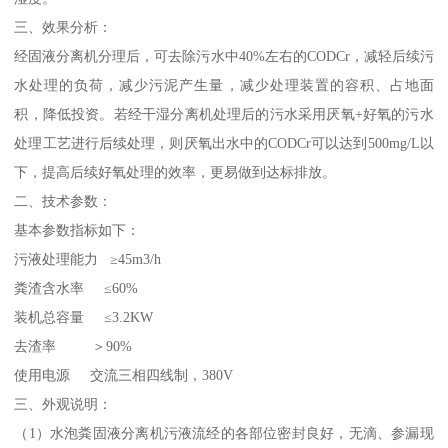
三、效果分析：
经固液分离机分理后，可去除污水中40%左右的CODCr，减轻后续污
水处理的负荷，减少污泥产生量，减少处理装置的容积、占地面
积，降低投资。若经干湿分离机处理后的污水采用厌氧+好氧的污水
处理工艺进行后续处理，则厌氧出水中的CODCr可以达到500mg/L以
下，提高后续好氧处理的效率，更易做到达标排放。
二、技术参数：
基本参数指标如下：
污液处理能力 ≥45m3/h
粪渣含水率 ≤60%
装机总容量 ≤3.2KW
去渣率 ＞90%
使用电源 交流三相四线制，380V
三、外观说明：
（1）水泡粪固液分离机污液流经的各部位密封良好，无滴、参漏现