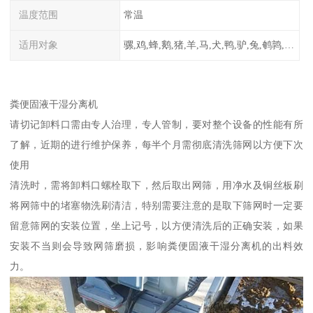
温度范围
常温
适用对象
骡,鸡,蜂,鹅,猪,羊,马,犬,鸭,驴,兔,鹌鹑,牛,鸽
粪便固液干湿分离机
请切记卸料口需由专人治理，专人管制，要对整个设备的性能有所
了解，近期的进行维护保养，每半个月需彻底清洗筛网以方便下次
使用
清洗时，需将卸料口螺栓取下，然后取出网筛，用净水及铜丝板刷
将网筛中的堵塞物洗刷清洁，特别需要注意的是取下筛网时一定要
留意筛网的安装位置，坐上记号，以方便清洗后的正确安装，如果
安装不当则会导致网筛磨损，影响粪便固液干湿分离机的出料效
力。