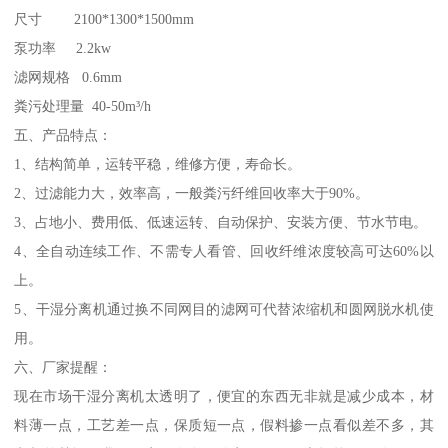
尺寸 2100*1300*1500mm
泵功率 2.2kw
滤网规格 0.6mm
粪污处理量 40-50m³/h
五、产品特点：
1、结构简单，运转平稳，维修方便，寿命长。
2、过滤能力大，效率高，一般粪污纤维回收率大于90%。
3、占地小、费用低、低速运转、自动保护、安装方便、节水节电。
4、全自动连续工作、不需专人看管、回收纤维浓度较高可达60%以
上。
5、干湿分离机通过换不同网目的滤网可代替浓缩机和圆网脱水机使
用。
六、厂家提醒：
现在市场干湿分离机太透明了，便宜的东西无非就是减少成本，材
料薄一点，工艺差一点，保质短一点，假料掺一点看似差不多，其