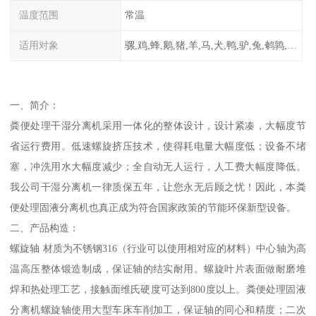
温度范围
常温
适用对象
骡,鸡,蜂,鹅,猪,羊,马,犬,鸭,驴,兔,鹌鹑,牛,鸽
一、简介：
粪便处理干湿分离机采用一体化的整体设计，设计紧凑，大幅度节
省运行费用。低速螺旋挤压技术，使得耗电量大幅度低；设备不堵
塞，冲洗用水大幅度减少；全自动无人运行，人工费大幅度降低。
我公司干湿分离机一律质保五年，让您永无后顾之忧！因此，本粪
便处理固液分离机也真正成为符合国家政策的节能环保新型设备。
二、产品构造：
螺旋轴 材质为不锈钢316（行业可以使用相对应的材料）中心轴为高
温高压整体锻造制成，保证轴的结实耐用。螺旋叶片表面做耐磨堆
焊和热处理工艺，接触面维氏硬度可达到800度以上。粪便处理固液
分离机螺旋轴使用大型车床车削加工，保证轴的同心和精度；二次