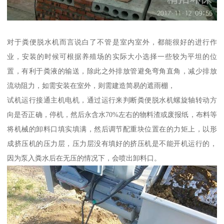
对于粪便脱水机而言说白了不管是室内室外，都能很好的进行作
业，安装的时候可根据养殖场的实际大小选择一些较为平坦的位
置，有利于粪液的输送，除此之外排放管避免弯角直角，减少排放
流动阻力，如需安装在室外，则需建造简易的遮雨棚，
试机运行接通主机电机，通过运行来判断粪便脱水机螺旋轴转动方
向是否正确，停机，然后永含水70%左右的物料渣或废报纸，布料等
将机械的卸料口填实填满，然后调节配重块位置在的力矩上，以形
成挤压机的压力层，压力层没有填好的挤压机是不能开机运行的，
因为泵入粪水后在无压的情况下，会喷出卸料口。