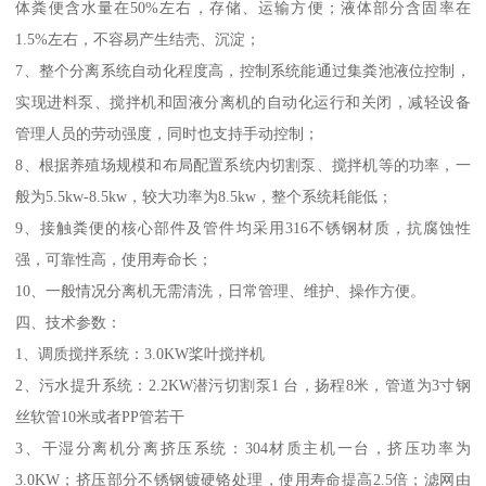
体粪便含水量在50%左右，存储、运输方便；液体部分含固率在
1.5%左右，不容易产生结壳、沉淀；
7、整个分离系统自动化程度高，控制系统能通过集粪池液位控制，
实现进料泵、搅拌机和固液分离机的自动化运行和关闭，减轻设备
管理人员的劳动强度，同时也支持手动控制；
8、根据养殖场规模和布局配置系统内切割泵、搅拌机等的功率，一
般为5.5kw-8.5kw，较大功率为8.5kw，整个系统耗能低；
9、接触粪便的核心部件及管件均采用316不锈钢材质，抗腐蚀性
强，可靠性高，使用寿命长；
10、一般情况分离机无需清洗，日常管理、维护、操作方便。
四、技术参数：
1、调质搅拌系统：3.0KW桨叶搅拌机
2、污水提升系统：2.2KW潜污切割泵1 台，扬程8米，管道为3寸钢
丝软管10米或者PP管若干
3、干湿分离机分离挤压系统：304材质主机一台，挤压功率为
3.0KW；挤压部分不锈钢镀硬铬处理，使用寿命提高2.5倍；滤网由