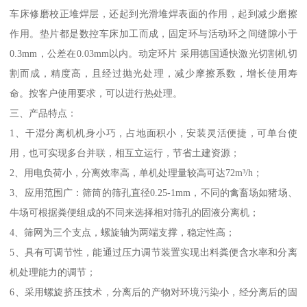
车床修磨校正堆焊层，还起到光滑堆焊表面的作用，起到减少磨擦
作用。垫片都是数控车床加工而成，固定环与活动环之间缝隙小于
0.3mm，公差在0.03mm以内。动定环片 采用德国通快激光切割机切
割而成，精度高，且经过抛光处理，减少摩擦系数，增长使用寿
命。按客户使用要求，可以进行热处理。
三、产品特点：
1、干湿分离机机身小巧，占地面积小，安装灵活便捷，可单台使
用，也可实现多台并联，相互立运行，节省土建资源；
2、用电负荷小，分离效率高，单机处理量较高可达72m³/h；
3、应用范围广：筛筒的筛孔直径0.25-1mm，不同的禽畜场如猪场、
牛场可根据粪便组成的不同来选择相对筛孔的固液分离机；
4、筛网为三个支点，螺旋轴为两端支撑，稳定性高；
5、具有可调节性，能通过压力调节装置实现出料粪便含水率和分离
机处理能力的调节；
6、采用螺旋挤压技术，分离后的产物对环境污染小，经分离后的固