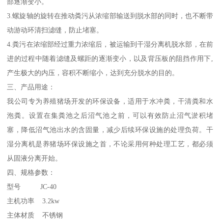
部逐渐变小。
3.螺旋轴的旋转在推动粪污从浓缩部输送到脱水部的同时，也不断带
动游动环清扫滤缝，防止堵塞。
4.粪污在浓缩部经过重力浓缩后，被运输到干湿分离机脱水部，在前
进的过程中随着滤缝及螺距的逐渐变小，以及背压板的阻挡作用下,
产生极大的内压，容积不断缩小，达到充分脱水的目的。
三、产品用途：
我公司专为养殖猪场开发的环保设备，适用于水冲粪，干清粪和水
泡粪。设置在集粪池之后沼气池之前，可以有效防止沼气淤积堵
塞，降低沼气池出水的含固量，减少后续环保设施的处理负荷。干
湿分离机是养猪场环保设施之首，不论采用何种处理工艺，都必须
从固液分离开始。
四、规格参数：
型号 JC-40
主机功率 3.2kw
主体材质 不锈钢