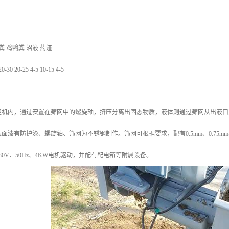
粪 鸡鸭粪 沼液 药渣
 20-25 4-5 10-15 4-5
至机内，通过安置在筛网中的螺旋轴，挤压分离出固态物质，液体则通过筛网从出液口
面漆有防护漆、螺旋轴、筛网为不锈钢制作。筛网可根据要求，配有0.5mm、0.75m
80V、50Hz、4KW电机驱动，并配有配电箱等附属设备。