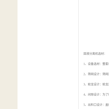
固液分离机选材：
1、设备选材：整套
2、筛网设计：筛
3、蛟龙设计：蛟龙
4、间隙设计：为
5、出料口设计：