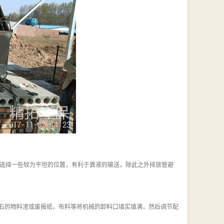
选择一些较为平坦的位置，有利于粪液的输送，除此之外排放管避
左右的物料渣或废报纸，布料等将机械的卸料口填实填满，然后调节配