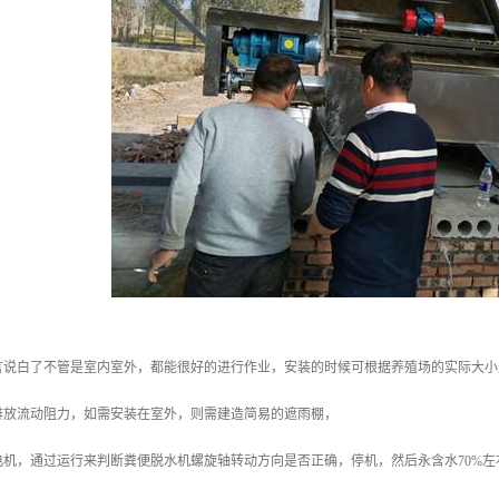
言说白了不管是室内室外，都能很好的进行作业，安装的时候可根据养殖场的实际大小
排放流动阻力，如需安装在室外，则需建造简易的遮雨棚，
电机，通过运行来判断粪便脱水机螺旋轴转动方向是否正确，停机，然后永含水70%