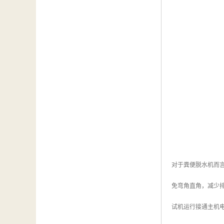
对于粪便脱水机而
免弯角直角，减少
试机运行接通主机