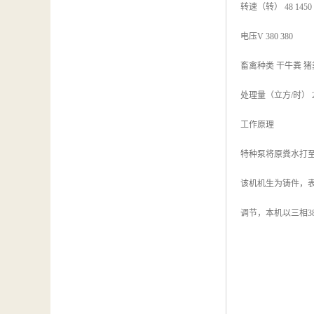
转速（转） 48 1450
电压V 380 380
畜禽种类 干牛粪 猪
处理量（立方/时） 20-30
工作原理
特种泵将原粪水打
该机机生为铸件，表
调节，本机以三相3