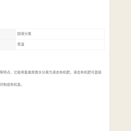
固液分离
常温
等特点，它能将畜禽原粪水分离为液态有机肥，液态有机肥可直接
可制成有机复。