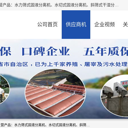
河南精拓环保设备有限公司（咨询电话：18595569755），主营产品：水力筛式固液分离机、水切式固液分离机、斜筛式干湿分离机、养猪场固液分离机、斜筛式固液分离机、屠宰场固液分离机、猪场干湿分离机等。公司从事固液分离设备及配套沼气池的研发、设计、销售与施工，并提供污水处理整体解决方案。
公司首页
供应商机
企业视频
关
河南精拓环保设备有限公司（咨询电话：18595569755），主营产品：水力筛式固液分离机、水切式固液分离机、斜筛式干湿分离机、养猪场固液分离机、斜筛式固液分离机、屠宰场固液分离机、猪场干湿分离机等。公司从事固液分离设备及配套沼气池的研发、设计、销售与施工，并提供污水处理整体解决方案。