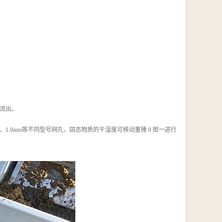
流出。
m、1.0mm等不同型号网孔，固态物质的干湿度可移动重锤Ⅱ图一进行