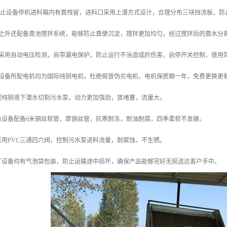
了防止设备停机进料箱内有粪残留，进料口采用上漫方式设计，合理分布三块挡流板，防
此之外还配备粪池搅拌系统，能够防止粪便沉淀，搅拌更加均匀，经过搅拌后的粪水分
柜采用自动电压检测，自带漏电保护，防止运行不当造成的伤害，启停开关控制，使用
套设备所配电机均为国际纯铜电机，杜绝假冒伪劣电机，电机保质期一年，免费更换更
配置纯铜液下潜水切割污水泵，动力更加强劲，放堵塞，流量大。
台设备配备6米钢丝软管，厚钢丝管，抗寒耐冻，耐油耐腐，四季柔软不发硬。
采用PVC三通四六阀，控制污水泵进料流量，耐腐蚀，不生锈。
本厂设备均有气泡袋包装，防止运输途中损坏，确保产品能够完好无损送达客户手中。