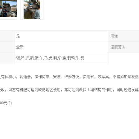
是
用途
全新
温度范围
骡,鸡,蜂,鹅,猪,羊,马,犬,鸭,驴,兔,鹌鹑,牛,鸽
机有体积小，转速低，操作简单、安装、维修方便，费用省，效率高，不需添加聚凝剂
吸收，固态有机肥可运到缺肥地区使用，亦可起到改良土壤结构的作用，同时经过发酵
00元/台