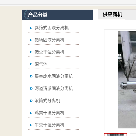
供应商机
产品分类
斜筛式固液分离机
猪场固液分离机
猪粪干湿分离机
沼气池
屠宰废水固液分离机
河道清淤固液分离机
滚筒式分离机
鸡粪干湿分离机
牛粪干湿分离机