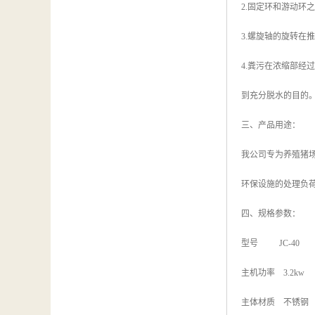
2.固定环和游动环
3.螺旋轴的旋转在
4.粪污在浓缩部
到充分脱水的目的
三、产品用途：
我公司专为养殖猪
环保设施的处理负
四、规格参数：
型号 JC-40
主机功率 3.2kw
主体材质 不锈钢