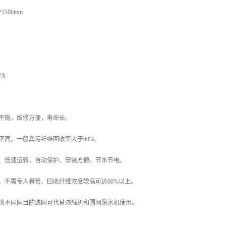
1500mm
/h
转平稳，维修方便，寿命长。
率高，一般粪污纤维回收率大于90%。
低、低速运转、自动保护、安装方便、节水节电。
、不需专人看管、回收纤维浓度较高可达60%以上。
过换不同网目的滤网可代替浓缩机和圆网脱水机使用。