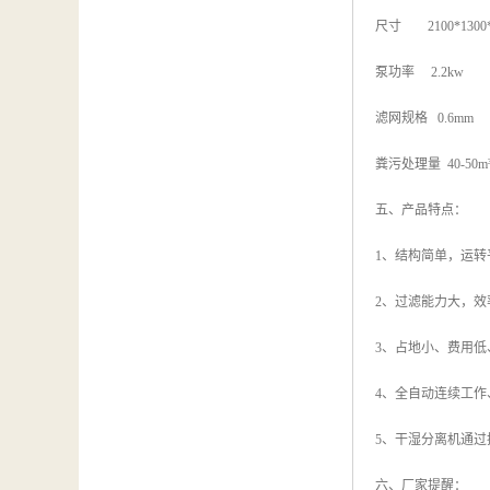
尺寸 2100*1300*
泵功率 2.2kw
滤网规格 0.6mm
粪污处理量 40-50m³
五、产品特点：
1、结构简单，运
2、过滤能力大，效
3、占地小、费用
4、全自动连续工作
5、干湿分离机通
六、厂家提醒：