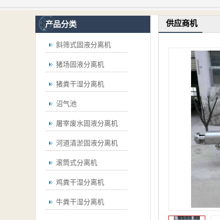
供应商机
产品分类
斜筛式固液分离机
猪场固液分离机
猪粪干湿分离机
沼气池
屠宰废水固液分离机
河道清淤固液分离机
滚筒式分离机
鸡粪干湿分离机
牛粪干湿分离机