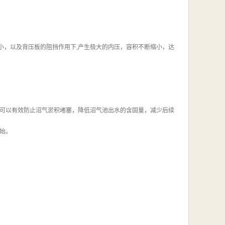
小，以及背压板的阻挡作用下,产生极大的内压，容积不断缩小，达
可以有效防止沼气淤积堵塞，降低沼气池出水的含固量，减少后续
始。