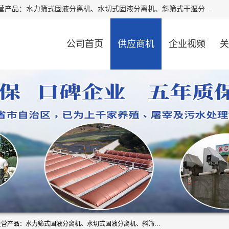
河南精拓环保设备有限公司（咨询电话：18595569755），主营产品：水力筛式固液分离机、水切式固液分离机、斜筛式干湿分离机、养猪场固液分离机、斜筛式固液分离机、屠宰场固液分离机、猪场干湿分离机等。公司从事固液分离设备及配套沼气池的研发、设计、销售与施工，并提供污水处理整体解决方案。
公司首页
供应商机
企业视频
关
河南精拓环保设备有限公司（咨询电话：18595569755），主营产品：水力筛式固液分离机、水切式固液分离机、斜筛式干湿分离机、养猪场固液分离机、斜筛式固液分离机、屠宰场固液分离机、猪场干湿分离机等。公司从事固液分离设备及配套沼气池的研发、设计、销售与施工，并提供污水处理整体解决方案。