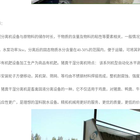
率：
湿分离机设备与原物料的储存时长，干物质的含量及物料的粘性等要素相关，一般情况下
kw，水泵功率3kw。分离后的固态物质水分含量在40-50%的范围内，便于运输，可
等有机肥设备加工生产为商品有机肥。猪粪干湿分离机特点： 该系列机型自动化水平
方安装轮子方便移动，其机架、筛网、等均由不锈钢材料焊接而成，整机耐腐蚀、强度
。猪粪干湿分离机是畜禽固液分离设备的一种，它不仅适用于鸡粪，对猪粪、鸭粪、牛
适应性更广，是理想的湿料脱水设备。精拓机械用更好的服务，更优的质量，更低的价