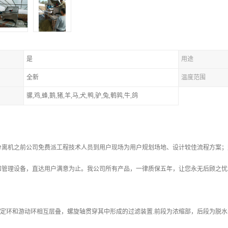
是
用途
全新
温度范围
骡,鸡,蜂,鹅,猪,羊,马,犬,鸭,驴,兔,鹌鹑,牛,鸽
分离机之前公司免费派工程技术人员到用户现场为用户规划场地、设计较佳流程方案；
和管理设备，直达用户满意为止。我公司所有产品，一律质保五年，让您永无后顾之忧
固定环和游动环相互层叠，螺旋轴贯穿其中形成的过滤装置.前段为浓缩部，后段为脱水