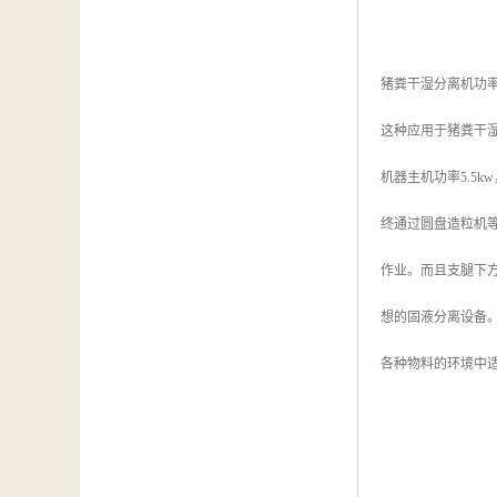
猪粪干湿分离机功
这种应用于猪粪干
机器主机功率5.5
终通过圆盘造粒机
作业。而且支腿下
想的固液分离设备
各种物料的环境中