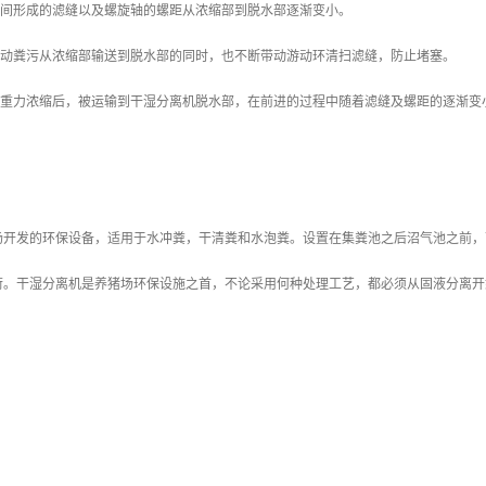
之间形成的滤缝以及螺旋轴的螺距从浓缩部到脱水部逐渐变小。
推动粪污从浓缩部输送到脱水部的同时，也不断带动游动环清扫滤缝，防止堵塞。
经过重力浓缩后，被运输到干湿分离机脱水部，在前进的过程中随着滤缝及螺距的逐渐变
。
场开发的环保设备，适用于水冲粪，干清粪和水泡粪。设置在集粪池之后沼气池之前，
荷。干湿分离机是养猪场环保设施之首，不论采用何种处理工艺，都必须从固液分离开