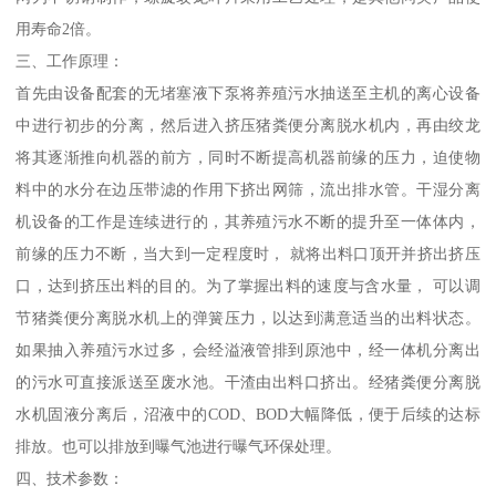
用寿命2倍。
三、工作原理：
首先由设备配套的无堵塞液下泵将养殖污水抽送至主机的离心设备
中进行初步的分离，然后进入挤压猪粪便分离脱水机内，再由绞龙
将其逐渐推向机器的前方，同时不断提高机器前缘的压力，迫使物
料中的水分在边压带滤的作用下挤出网筛，流出排水管。干湿分离
机设备的工作是连续进行的，其养殖污水不断的提升至一体体内，
前缘的压力不断，当大到一定程度时， 就将出料口顶开并挤出挤压
口，达到挤压出料的目的。为了掌握出料的速度与含水量， 可以调
节猪粪便分离脱水机上的弹簧压力，以达到满意适当的出料状态。
如果抽入养殖污水过多，会经溢液管排到原池中，经一体机分离出
的污水可直接派送至废水池。干渣由出料口挤出。经猪粪便分离脱
水机固液分离后，沼液中的COD、BOD大幅降低，便于后续的达标
排放。也可以排放到曝气池进行曝气环保处理。
四、技术参数：