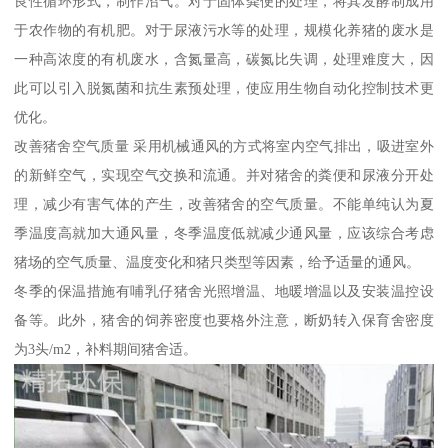
良性循环形式，制作沼气。对于固体粪便的处理，将其发酵制成用
于农作物的有机肥。对于尿液污水等的处理，规模化养猪的废水是
一种高浓度的有机废水，含氮量高，碳氮比失调，处理难度大，因
此可以引入脱氮菌和抗生素预处理，使应用生物自动化控制技术更
优化。
改善猪舍空气质量 采用机械通风的方式将室内空气排出，吸进室外
的新鲜空气，实现空气交换和流通。并对猪舍的粪便和尿液分开处
理，减少有害气体的产生，改善猪舍的空气质量。不能单纯认为夏
季温度高就加大通风量，冬季温度低就减少通风量，应该综合考虑
猪场的空气质量、温度变化和猪只类型等因素，给予适量的通风。
冬季的保温措施有哺乳仔猪舍光照增温、地暖增温以及安装温控设
备等。此外，猪舍的饲养密度也要格外注意，断奶转入保育舍密度
为3头/m2，补料期间猪舍适。