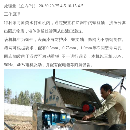
处理量（立方/时） 20-30 20-25 4-5 10-15 4-5
工作原理
特种泵将原粪水打至机内，通过安置在筛网中的螺旋轴，挤压分离
出固态物质，液体则通过筛网从出液口流出。
该机机生为铸件，表面漆有防护漆、螺旋轴、筛网为不锈钢制作。
筛网可根据要求，配有0.5mm、0.75mm、1.0mm等不同型号网孔，
固态物质的干湿度可移动重锤Ⅱ图一进行调节，本机以三相380V、
50Hz、4KW电机驱动，并配有配电箱等附属设备。