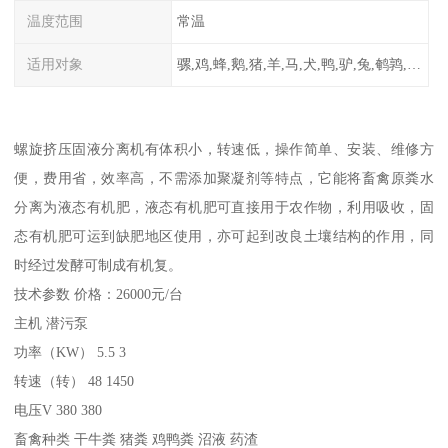
温度范围
常温
适用对象
骡,鸡,蜂,鹅,猪,羊,马,犬,鸭,驴,兔,鹌鹑,牛,鸽
螺旋挤压固液分离机有体积小，转速低，操作简单、安装、维修方
便，费用省，效率高，不需添加聚凝剂等特点，它能将畜禽原粪水
分离为液态有机肥，液态有机肥可直接用于农作物，利用吸收，固
态有机肥可运到缺肥地区使用，亦可起到改良土壤结构的作用，同
时经过发酵可制成有机复。
技术参数 价格：26000元/台
主机 潜污泵
功率（KW） 5.5 3
转速（转） 48 1450
电压V 380 380
畜禽种类 干牛粪 猪粪 鸡鸭粪 沼液 药渣