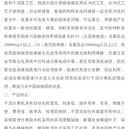
粪和干清粪工艺。我国大部分养猪场都采用水冲式工艺。水冲式工
艺方便快捷，但会把猪粪、散落的饲料末连同猪尿一起全部冲洗到
废水中，使废水中含有大量的固体悬浮物。可以看出，养猪场产生
的废水一般包括猪尿、猪粪、饲料末和猪舍冲洗水，其中的饲料末
和猪粪等固体污染物使得养猪场废水的TS（总固体物质）含量高达
20000mg/L以上，SS（悬浮固体物）含量高达10000mg/L以上[2]。而
这类固体物质很难被生化处理系统中的微生物利用降解，含量过高
会导致生化系统中活性成分降低或中毒，甚至导致系统崩溃。因此
要在提高猪场粪便污水处理效率，或者对其进行发酵、综合利用，
必须在猪场粪便污水进入生化处理系统前进行干湿分离机的预处
理，降低污水中固体物质的浓度。
二、产品特点：
干湿分离机具有自动化程度高、转速低、操作简单、安装、维修方
便、费用省、效率高、投资回收快，不需添加任何絮凝剂等特点；
该猪粪便分离脱水机采用的高强度螺旋轴、耐腐合金螺旋叶片、筛
网为不锈钢制作，螺旋蛟龙叶片采用工艺处理，是其他同类产品使