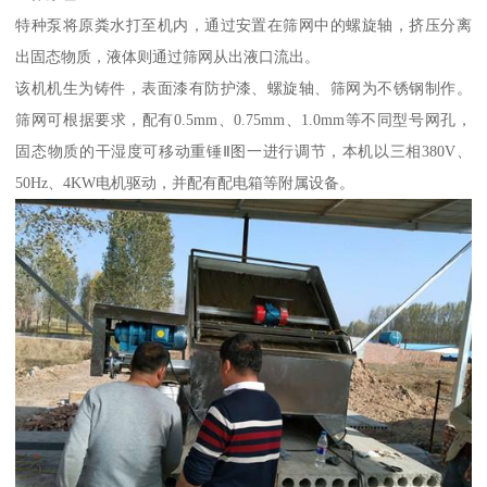
特种泵将原粪水打至机内，通过安置在筛网中的螺旋轴，挤压分离
出固态物质，液体则通过筛网从出液口流出。
该机机生为铸件，表面漆有防护漆、螺旋轴、筛网为不锈钢制作。
筛网可根据要求，配有0.5mm、0.75mm、1.0mm等不同型号网孔，
固态物质的干湿度可移动重锤Ⅱ图一进行调节，本机以三相380V、
50Hz、4KW电机驱动，并配有配电箱等附属设备。