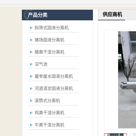
供应商机
产品分类
斜筛式固液分离机
猪场固液分离机
猪粪干湿分离机
沼气池
屠宰废水固液分离机
河道清淤固液分离机
滚筒式分离机
鸡粪干湿分离机
牛粪干湿分离机