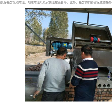
哺乳仔猪舍光照增温、地暖增温以及安装温控设备等。此外，猪舍的饲养密度也要格外注