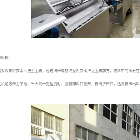
作原理：
堵浆液泵将粪水抽送至主机，经过挤压螺旋绞龙将粪水推之主机前方，物料中的水分在
主机前方压力不断，当大到一定程度时，就将卸料口顶开，挤出挤压口，达到挤压出料