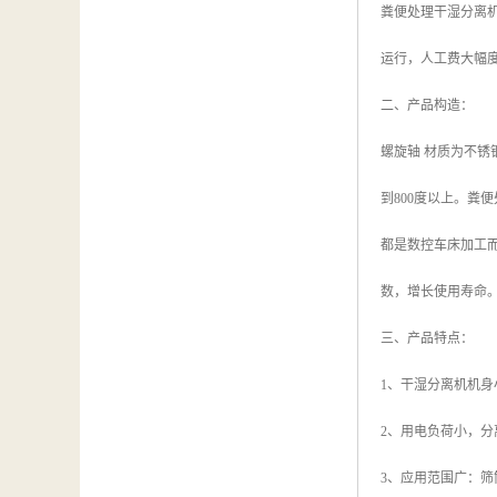
粪便处理干湿分离
运行，人工费大幅
二、产品构造：
螺旋轴 材质为不锈
到800度以上。
都是数控车床加工而
数，增长使用寿命
三、产品特点：
1、干湿分离机机
2、用电负荷小，分
3、应用范围广：筛