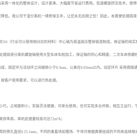
机采用一体化的整体设计，设计紧凑，大幅度节省运行费用。低速螺旋挤压技术，使得
度降低。我公司干湿分离机一律质保五年，让您永无后顾之忧！因此，本粪便处理固液
钢316（行业可以使用相对应的材料）中心轴为高温高压整体锻造制成，保证轴的结
粪便处理固液分离机螺旋轴使用大型车床车削加工，保证轴的同心和精度；二次车床修
成，固定环与活动环之间缝隙小于0.3mm，公差在0.03mm以内。动定环片 采用
。按客户使用要求，可以进行热处理。
身小巧，占地面积小，安装灵活便捷，可单台使用，也可实现多台并联，相互立运行，
离效率高，单机处理量较高可达72m³/h；
筒的筛孔直径0.25-1mm，不同的禽畜场如猪场、牛场可根据粪便组成的不同来选择