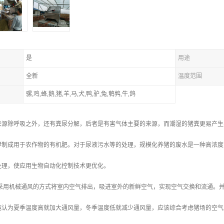
是
用途
全新
温度范围
骡,鸡,蜂,鹅,猪,羊,马,犬,鸭,驴,兔,鹌鹑,牛,鸽
来源除呼吸之外，还有粪尿分解，后者是有害气体主要的来源，而潮湿的猪粪更易产生
酵制成用于农作物的有机肥。对于尿液污水等的处理，规模化养猪的废水是一种高浓度
处理，使应用生物自动化控制技术更优化。
 采用机械通风的方式将室内空气排出，吸进室外的新鲜空气，实现空气交换和流通。
纯认为夏季温度高就加大通风量，冬季温度低就减少通风量，应该综合考虑猪场的空气