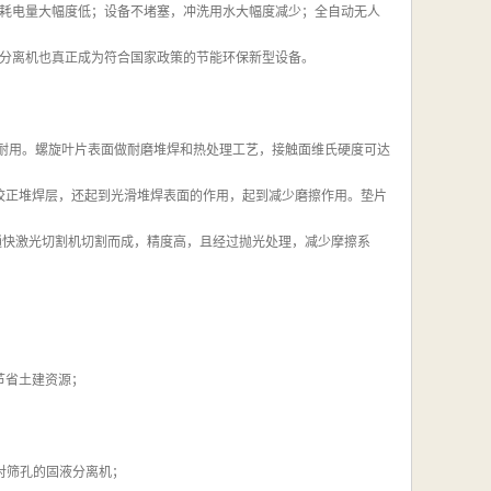
耗电量大幅度低；设备不堵塞，冲洗用水大幅度减少；全自动无人
分离机也真正成为符合国家政策的节能环保新型设备。
实耐用。螺旋叶片表面做耐磨堆焊和热处理工艺，接触面维氏硬度可达
磨校正堆焊层，还起到光滑堆焊表面的作用，起到减少磨擦作用。垫片
德国通快激光切割机切割而成，精度高，且经过抛光处理，减少摩擦系
节省土建资源；
相对筛孔的固液分离机；