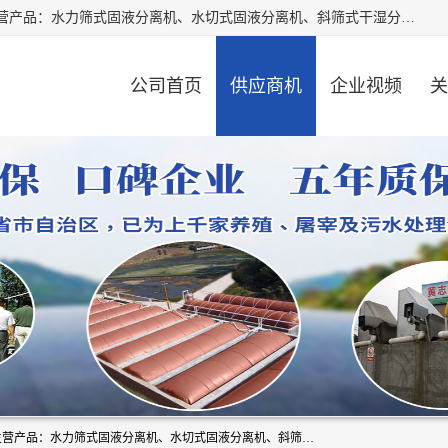
河南精拓环保设备有限公司（咨询电话：18595569755），主营产品：水力筛式固液分离机、水切式固液分离机、斜筛式干湿分离机、养猪场固液分离机、斜筛式固液分离机、屠宰场固液分离机、猪场干湿分离机等。公司从事固液分离设备及配套沼气池的研发、设计、销售与施工，并提供污水处理整体解决方案。
公司首页
供应商机
企业视频
关
河南精拓环保设备有限公司（咨询电话：18595569755），主营产品：水力筛式固液分离机、水切式固液分离机、斜筛式干湿分离机、养猪场固液分离机、斜筛式固液分离机、屠宰场固液分离机、猪场干湿分离机等。公司从事固液分离设备及配套沼气池的研发、设计、销售与施工，并提供污水处理整体解决方案。