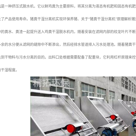
机是一种挤压式脱水机，它以鲜鸡粪为主要原料，将其分离为液态有机肥和固态有机肥
长了产品使用寿命。猪粪干湿分离机实现环保养猪、关于“猪粪干湿分离机”原理解析猪
中的粪水、粪渣一起提升送入鸡粪干湿脱水机内，随着安装在滤网内部的绞龙叶片不断
多余的水分便从滤网的缝隙中不断渗出，然后经排水管道排入污水处理池。随着猪粪干
达到干物料与污水分离的目的。出料口处根据需要配备了配重块，它利用杠杆原理来控
的干湿程度。