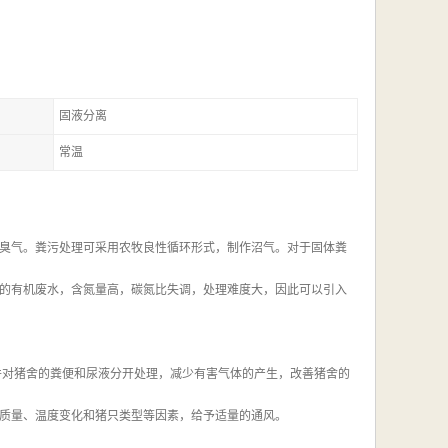
固液分离
常温
臭气。粪污处理可采用农牧良性循环形式，制作沼气。对于固体粪
的有机废水，含氮量高，碳氮比失调，处理难度大，因此可以引入
并对猪舍的粪便和尿液分开处理，减少有害气体的产生，改善猪舍的
质量、温度变化和猪只类型等因素，给予适量的通风。