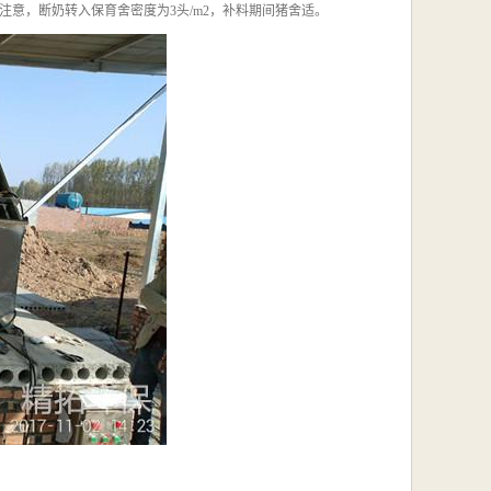
意，断奶转入保育舍密度为3头/m2，补料期间猪舍适。