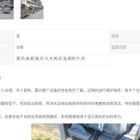
是
用途
全新
温度范围
骡,鸡,蜂,鹅,猪,羊,马,犬,鸭,驴,兔,鹌鹑,牛,鸽
机
专人治理，专人管制，要对整个设备的性能有所了解，近期的进行维护保养，每半个月
口螺栓取下，然后取出网筛，用净水及铜丝板刷将网筛中的堵塞物洗刷清洁，特别需要
装，如果安装不当则会导致网筛磨损，影响粪便固液干湿分离机的出料效力。