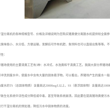
干湿分离机的各种规格型号、价格及详细说明为您购买猪粪便分离脱水机提供较全面参
粪臭味极小、水分低、方便运输，发酵后可作有机肥、鱼饲料也可以直接出售等等。不
要性：
养猪场使用的主要清粪工艺有3种：水冲式、水泡粪和干清粪工艺。我国大部分养猪场
部冲洗到废水中，使废水中含有大量的固体悬浮物。可以看出，养猪场产生的废水一般
水的TS（总固体物质）含量高达20000mg/L以上，SS（悬浮固体物）含量高达100
导致生化系统中活性成分降低或中毒，甚至导致系统崩溃。因此要在提高猪场粪便污水
进行干湿分离机的预处理，降低污水中固体物质的浓度。