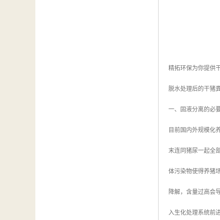
精拓环保为你提供
脱水处理后的干猪
一、固液分离的必
目前国内外规模化
末连同猪尿一起全
体污染物使得养猪场废
降解，含量过高会
入生化处理系统前