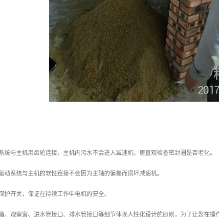
动系统与主机用齿轮连接，主机内污水不会进入减速机，更直观检查密封圈是否老化。
，驱动系统与主机的软性连接不会因为主轴的偏差而损坏减速机。
载保护开关，保证在持续工作中电机的安全。
控箱、观察窗、进水管接口、排水管接口等细节体现人性化设计的原则，为了让您在操