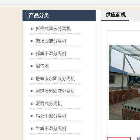
供应商机
产品分类
斜筛式固液分离机
猪场固液分离机
猪粪干湿分离机
沼气池
屠宰废水固液分离机
河道清淤固液分离机
滚筒式分离机
鸡粪干湿分离机
牛粪干湿分离机