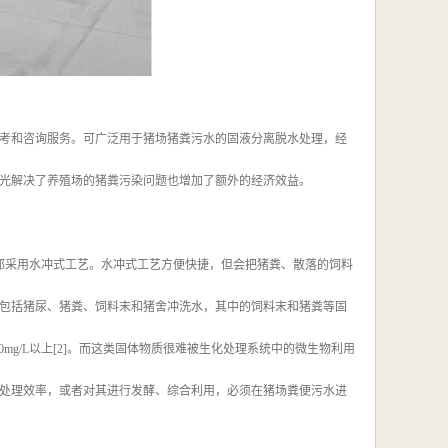
考和咨询服务。可广泛用于猪场猪粪污水的固液分离脱水处理，经
光解决了养殖场的猪粪污染问题也增加了额外的经济效益。
都采用水冲式工艺。水冲式工艺方便快捷，但会把猪粪、散落的饲料
包括猪尿、猪粪、饲料末和猪舍冲洗水，其中的饲料末和猪粪等固
00mg/L以上[2]。而这类固体物质很难被生化处理系统中的微生物利用
处理效率，或者对其进行发酵、综合利用，必须在猪场粪便污水进