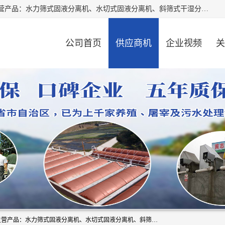
河南精拓环保设备有限公司（咨询电话：18595569755），主营产品：水力筛式固液分离机、水切式固液分离机、斜筛式干湿分离机、养猪场固液分离机、斜筛式固液分离机、屠宰场固液分离机、猪场干湿分离机等。公司从事固液分离设备及配套沼气池的研发、设计、销售与施工，并提供污水处理整体解决方案。
公司首页
供应商机
企业视频
关
河南精拓环保设备有限公司（咨询电话：18595569755），主营产品：水力筛式固液分离机、水切式固液分离机、斜筛式干湿分离机、养猪场固液分离机、斜筛式固液分离机、屠宰场固液分离机、猪场干湿分离机等。公司从事固液分离设备及配套沼气池的研发、设计、销售与施工，并提供污水处理整体解决方案。